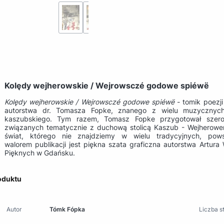
Kolędy wejherowskie / Wejrowsczé godowe spiéwë
Kolędy wejherowskie / Wejrowsczé godowe spiéwë
- tomik poezji
autorstwa dr. Tomasza Fopke, znanego z wielu muzycznych
kaszubskiego. Tym razem, Tomasz Fopke przygotował szero
związanych tematycznie z duchową stolicą Kaszub - Wejherowem
świat, którego nie znajdziemy w wielu tradycyjnych, po
walorem publikacji jest piękna szata graficzna autorstwa Artu
Pięknych w Gdańsku.
oduktu
Autor
Tómk Fópka
Liczba s