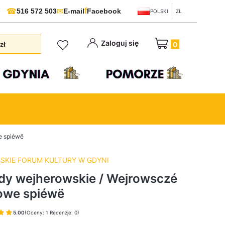
f
☎
✉
516 572 503
E-mail
Facebook
POLSKI
ZŁ
Produkty w koszyku:
Zaloguj się
zł
e spiéwë
SKIE FORUM KULTURY W GDYNI
dy wejherowskie / Wejrowsczé
owe spiéwë
5.00
(Oceny: 1 Recenzje: 0)