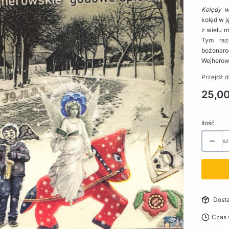
Kolędy w
kolęd w j
z wielu 
Tym raz
bożonaro
Wejhero
Przejdź d
Cena
25,00
Ilość
sz
Dost
Czas 