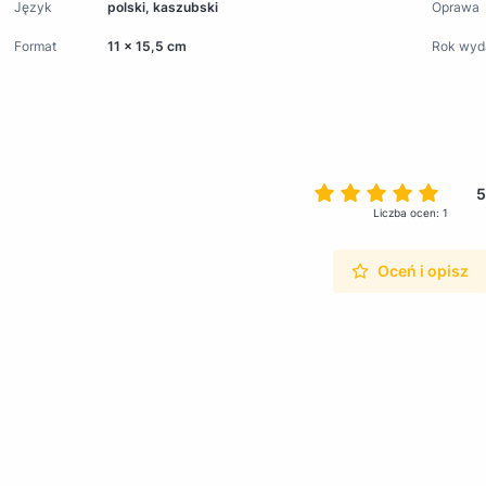
Język
polski, kaszubski
Oprawa
Format
11 x 15,5 cm
Rok wyd
5
Liczba ocen: 1
Oceń i opisz