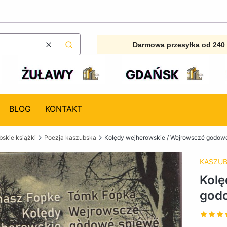
Darmowa przesyłka od 240 
Wyczyść
Szukaj
BLOG
KONTAKT
skie książki
Poezja kaszubska
Kolędy wejherowskie / Wejrowsczé godow
KASZUB
Kolę
god