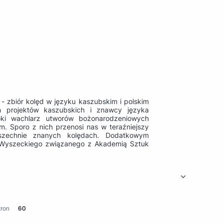
 - zbiór kolęd w języku kaszubskim i polskim
 projektów kaszubskich i znawcy języka
ki wachlarz utworów bożonarodzeniowych
. Sporo z nich przenosi nas w teraźniejszy
wszechnie znanych kolędach. Dodatkowym
ra Wyszeckiego związanego z Akademią Sztuk
tron
60