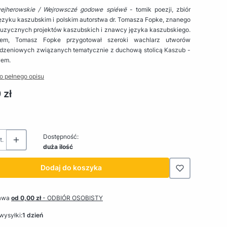
ejherowskie / Wejrowsczé godowe spiéwë
- tomik poezji, zbiór
ęzyku kaszubskim i polskim autorstwa dr. Tomasza Fopke, znanego
muzycznych projektów kaszubskich i znawcy języka kaszubskiego.
em, Tomasz Fopke przygotował szeroki wachlarz utworów
dzeniowych związanych tematycznie z duchową stolicą Kaszub -
wem.
o pełnego opisu
 zł
Dostępność:
t.
duża ilość
Dodaj do koszyka
awa
od 0,00 zł
- ODBIÓR OSOBISTY
wysyłki:
1 dzień