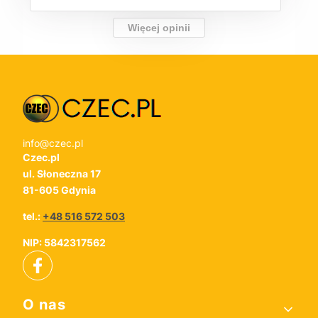
Więcej opinii
info@czec.pl
Czec.pl
ul. Słoneczna 17
81-605 Gdynia
tel.:
+48 516 572 503
NIP: 5842317562
Linki w stopce
O nas