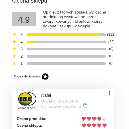
Ocena sklepu
Opinie, z których została wyliczona
średnia, są wystawione przez
4.9
zweryfikowanych klientów, którzy
dokonali zakupu w sklepie.
5
(312)
4
(29)
3
(0)
2
(0)
1
(0)
Rafał
Dodano: 2019-04-06
Opinia zweryfikowana
Ocena produktu:
Ocena sklepu: