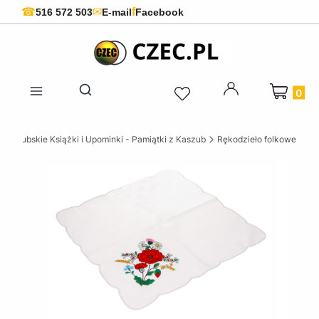
f
☎
✉
516 572 503
E-mail
Facebook
Produkty 
Otwórz wyszukiwarkę
Kaszubskie Książki i Upominki - Pamiątki z Kaszub
Rękodzieło folkowe