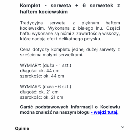
Komplet - serweta + 6 serwetek z
haftem kociewskim
Tradycyjna serweta z pięknym haftem
kociewskim. Wykonana z białego lnu. Części
haftu wykonane są nićmi z zawartością wiskozy,
które nadają efekt delikatnego połysku.
Cena dotyczy kompletu jednej dużej serwety z
sześcioma małymi serwetkami.
WYMIARY: (duża - 1 szt.)
długość: ok. 44 cm
szerokość: ok. 44 cm
WYMIARY: (mała - 6 szt.)
długość: ok. 21 cm
szerokość: ok. 21 cm
Garść podstawowych informacji o Kociewiu
można znaleźć na naszym blogu
- wejdź tutaj.
Opinie