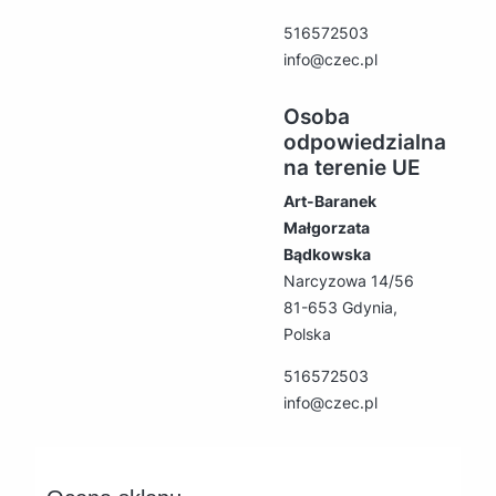
516572503
info@czec.pl
Osoba
odpowiedzialna
na terenie UE
Art-Baranek
Małgorzata
Bądkowska
Narcyzowa 14/56
81-653 Gdynia,
Polska
516572503
info@czec.pl