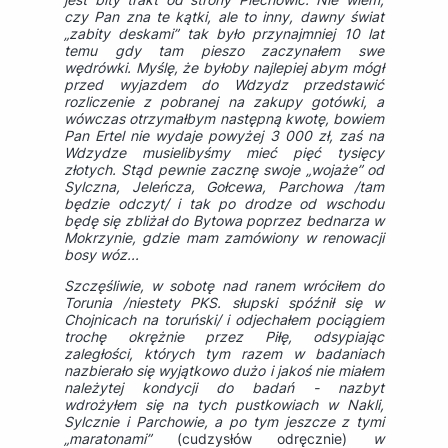
czy Pan zna te kątki, ale to inny, dawny świat
„zabity deskami” tak było przynajmniej 10 lat
temu gdy tam pieszo zaczynałem swe
wędrówki. Myślę, że byłoby najlepiej abym mógł
przed wyjazdem do Wdzydz przedstawić
rozliczenie z pobranej na zakupy gotówki, a
wówczas otrzymałbym następną kwotę, bowiem
Pan Ertel nie wydaje powyżej 3 000 zł, zaś na
Wdzydze musielibyśmy mieć pięć tysięcy
złotych. Stąd pewnie zacznę swoje „wojaże” od
Sylczna, Jeleńcza, Gołcewa, Parchowa /tam
będzie odczyt/ i tak po drodze od wschodu
będę się zbliżał do Bytowa poprzez bednarza w
Mokrzynie, gdzie mam zamówiony w renowacji
bosy wóz...
Szczęśliwie, w sobotę nad ranem wróciłem do
Torunia /niestety PKS. słupski spóźnił się w
Chojnicach na toruński/ i odjechałem pociągiem
trochę okrężnie przez Piłę, odsypiając
zaległości, których tym razem w badaniach
nazbierało się wyjątkowo dużo i jakoś nie miałem
należytej kondycji do badań - nazbyt
wdrożyłem się na tych pustkowiach w Nakli,
Sylcznie i Parchowie, a po tym jeszcze z tymi
„maratonami”
(cudzysłów odręcznie)
w