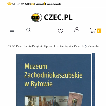
f
☎
✉
516 572 503
E-mail
Facebook
Produkty 
Otwórz wyszukiwarkę
CZEC Kaszubskie Książki i Upominki - Pamiątki z Kaszub
Kaszubskie k