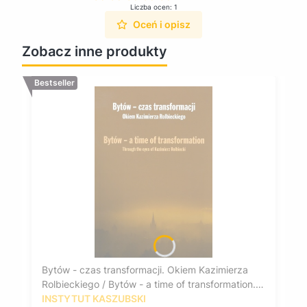
Liczba ocen: 1
Oceń i opisz
Zobacz inne produkty
Bestseller
Bytów - czas transformacji. Okiem Kazimierza
Rolbieckiego / Bytów - a time of transformation.
Through the eyes of Kazimierz Rolbiecki
INSTYTUT KASZUBSKI