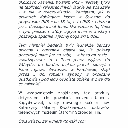
okolicach Jasienia, bowiem PKS - niestety tylko
na tablicach rejestracyjnych ładnie się zgadzają
- a nie w rzeczywistości. Pamiętam, jak w
czwartek dobiegłem lasem w Sylcznie do
przystanku PKS - na 18-tą, a tu PKS - odszedł
już z dziesięć minut temu. Nareszcie w tej Nakli
z tym pieskiem, który ugryzł mnie w kostkę i
poszarpał spadnie u jednej nogawki u dołu.
Tym niemniej badania były jednakże bardzo
owocne i ogromnie cieszę się, iż połowę
penetracji mam już za sobą - w każdym razie -
zawdzięczam to i Panu /nasz wyjazd do
Wdzydz, po bardzo piękne jednak okazy/, i
Panu mgrowi Wirkusowi w Parchowie, skąd
przez 5 dni robiłem wypady w okoliczne
pustkowia i pod jego osobistą opieką w dwa dni
co najmniej”.
W wydawnictwie znajdziemy też artykuły
dotyczące m.in. powołania muzeum (Janusz
Kopydłowski), wieży dawnego kościoła św.
Katarzyny (Maciej Kwaśkiewicz), oddziałów
terenowych muzeum (Jaromir Szroeder) i in.
Opis książki za: kurierbytowski.com