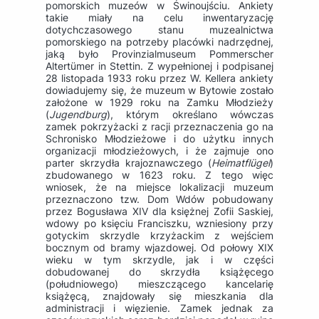
pomorskich muzeów w Świnoujściu. Ankiety
takie miały na celu inwentaryzację
dotychczasowego stanu muzealnictwa
pomorskiego na potrzeby placówki nadrzędnej,
jaką było Provinzialmuseum Pommerscher
Altertümer in Stettin. Z wypełnionej i podpisanej
28 listopada 1933 roku przez W. Kellera ankiety
dowiadujemy się, że muzeum w Bytowie zostało
założone w 1929 roku na Zamku Młodzieży
(
Jugendburg
), którym określano wówczas
zamek pokrzyżacki z racji przeznaczenia go na
Schronisko Młodzieżowe i do użytku innych
organizacji młodzieżowych, i że zajmuje ono
parter skrzydła krajoznawczego (
Heimatflügel
)
zbudowanego w 1623 roku. Z tego więc
wniosek, że na miejsce lokalizacji muzeum
przeznaczono tzw. Dom Wdów pobudowany
przez Bogusława XIV dla księżnej Zofii Saskiej,
wdowy po księciu Franciszku, wzniesiony przy
gotyckim skrzydle krzyżackim z wejściem
bocznym od bramy wjazdowej. Od połowy XIX
wieku w tym skrzydle, jak i w części
dobudowanej do skrzydła książęcego
(południowego) mieszczącego kancelarię
książęcą, znajdowały się mieszkania dla
administracji i więzienie. Zamek jednak za