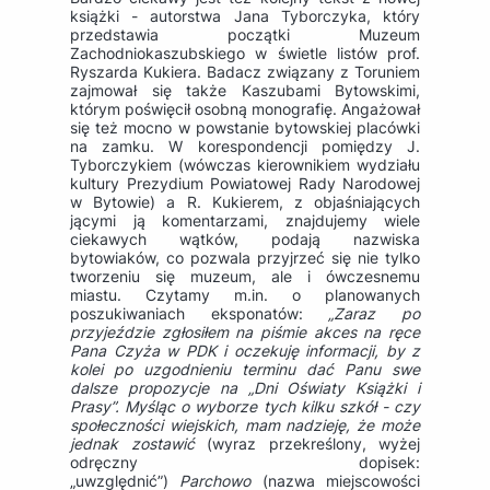
książki - autorstwa Jana Tyborczyka, który
przedstawia początki Muzeum
Zachodniokaszubskiego w świetle listów prof.
Ryszarda Kukiera. Badacz związany z Toruniem
zajmował się także Kaszubami Bytowskimi,
którym poświęcił osobną monografię. Angażował
się też mocno w powstanie bytowskiej placówki
na zamku. W korespondencji pomiędzy J.
Tyborczykiem (wówczas kierownikiem wydziału
kultury Prezydium Powiatowej Rady Narodowej
w Bytowie) a R. Kukierem, z objaśniających
jącymi ją komentarzami, znajdujemy wiele
ciekawych wątków, podają nazwiska
bytowiaków, co pozwala przyjrzeć się nie tylko
tworzeniu się muzeum, ale i ówczesnemu
miastu. Czytamy m.in. o planowanych
poszukiwaniach eksponatów:
„Zaraz po
przyjeździe zgłosiłem na piśmie akces na ręce
Pana Czyża w PDK i oczekuję informacji, by z
kolei po uzgodnieniu terminu dać Panu swe
dalsze propozycje na „Dni Oświaty Książki i
Prasy”. Myśląc o wyborze tych kilku szkół - czy
społeczności wiejskich, mam nadzieję, że może
jednak zostawić
(wyraz przekreślony, wyżej
odręczny dopisek:
„uwzględnić”)
Parchowo
(nazwa miejscowości