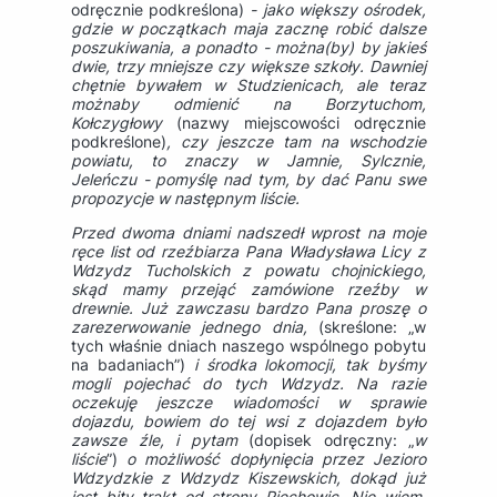
odręcznie podkreślona)
- jako większy ośrodek,
gdzie w początkach maja zacznę robić dalsze
poszukiwania, a ponadto - można(by) by jakieś
dwie, trzy mniejsze czy większe szkoły. Dawniej
chętnie bywałem w Studzienicach, ale teraz
możnaby odmienić na Borzytuchom,
Kołczygłowy
(nazwy miejscowości odręcznie
podkreślone)
, czy jeszcze tam na wschodzie
powiatu, to znaczy w Jamnie, Sylcznie,
Jeleńczu - pomyślę nad tym, by dać Panu swe
propozycje w następnym liście.
Przed dwoma dniami nadszedł wprost na moje
ręce list od rzeźbiarza Pana Władysława Licy z
Wdzydz Tucholskich z powatu chojnickiego,
skąd mamy przejąć zamówione rzeźby w
drewnie. Już zawczasu bardzo Pana proszę o
zarezerwowanie jednego dnia,
(skreślone: „w
tych właśnie dniach naszego wspólnego pobytu
na badaniach”)
i środka lokomocji, tak byśmy
mogli pojechać do tych Wdzydz. Na razie
oczekuję jeszcze wiadomości w sprawie
dojazdu, bowiem do tej wsi z dojazdem było
zawsze źle, i pytam
(dopisek odręczny: „
w
liście
”)
o możliwość dopłynięcia przez Jezioro
Wdzydzkie z Wdzydz Kiszewskich, dokąd już
jest bity trakt od strony Piechowic. Nie wiem,