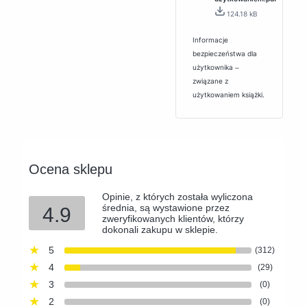
124.18 kB
Informacje
bezpieczeństwa dla
użytkownika ‒
związane z
użytkowaniem książki.
Ocena sklepu
Opinie, z których została wyliczona
średnia, są wystawione przez
4.9
zweryfikowanych klientów, którzy
dokonali zakupu w sklepie.
5
(312)
4
(29)
3
(0)
2
(0)