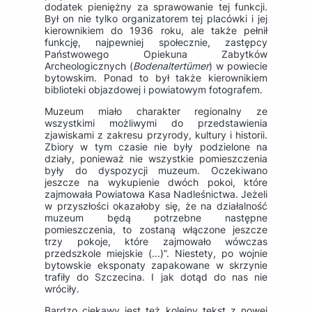
dodatek pieniężny za sprawowanie tej funkcji.
Był on nie tylko organizatorem tej placówki i jej
kierownikiem do 1936 roku, ale także pełnił
funkcję, najpewniej społecznie, zastępcy
Państwowego Opiekuna Zabytków
Archeologicznych (
Bodenaltertümer
) w powiecie
bytowskim. Ponad to był także kierownikiem
biblioteki objazdowej i powiatowym fotografem.
Muzeum miało charakter regionalny ze
wszystkimi możliwymi do przedstawienia
zjawiskami z zakresu przyrody, kultury i historii.
Zbiory w tym czasie nie były podzielone na
działy, ponieważ nie wszystkie pomieszczenia
były do dyspozycji muzeum. Oczekiwano
jeszcze na wykupienie dwóch pokoi, które
zajmowała Powiatowa Kasa Nadleśnictwa. Jeżeli
w przyszłości okazałoby się, że na działalność
muzeum będą potrzebne następne
pomieszczenia, to zostaną włączone jeszcze
trzy pokoje, które zajmowało wówczas
przedszkole miejskie (...)”. Niestety, po wojnie
bytowskie eksponaty zapakowane w skrzynie
trafiły do Szczecina. I jak dotąd do nas nie
wróciły.
Bardzo ciekawy jest też kolejny tekst z nowej