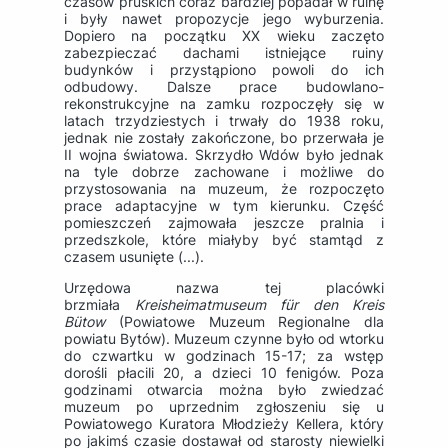
czasów pruskich coraz bardziej popadał w ruinę
i były nawet propozycje jego wyburzenia.
Dopiero na początku XX wieku zaczęto
zabezpieczać dachami istniejące ruiny
budynków i przystąpiono powoli do ich
odbudowy. Dalsze prace budowlano-
rekonstrukcyjne na zamku rozpoczęły się w
latach trzydziestych i trwały do 1938 roku,
jednak nie zostały zakończone, bo przerwała je
II wojna światowa. Skrzydło Wdów było jednak
na tyle dobrze zachowane i możliwe do
przystosowania na muzeum, że rozpoczęto
prace adaptacyjne w tym kierunku. Część
pomieszczeń zajmowała jeszcze pralnia i
przedszkole, które miałyby być stamtąd z
czasem usunięte (...).
Urzędowa nazwa tej placówki
brzmiała
Kreisheimatmuseum für den Kreis
Bütow
(Powiatowe Muzeum Regionalne dla
powiatu Bytów). Muzeum czynne było od wtorku
do czwartku w godzinach 15-17; za wstęp
dorośli płacili 20, a dzieci 10 fenigów. Poza
godzinami otwarcia można było zwiedzać
muzeum po uprzednim zgłoszeniu się u
Powiatowego Kuratora Młodzieży Kellera, który
po jakimś czasie dostawał od starosty niewielki