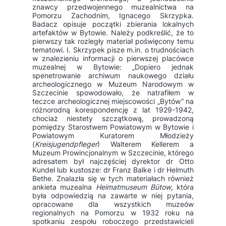
znawcy przedwojennego muzealnictwa na
Pomorzu Zachodnim, Ignacego Skrzypka.
Badacz opisuje początki zbierania lokalnych
artefaktów w Bytowie. Należy podkreślić, że to
pierwszy tak rozległy materiał poświęcony temu
tematowi. I. Skrzypek pisze m.in. o trudnościach
w znalezieniu informacji o pierwszej placówce
muzealnej w Bytowie: „Dopiero jednak
spenetrowanie archiwum naukowego działu
archeologicznego w Muzeum Narodowym w
Szczecinie spowodowało, że natrafiłem w
teczce archeologicznej miejscowości „Bytów” na
różnorodną korespondencję z lat 1929-1942,
chociaż niestety szczątkową, prowadzoną
pomiędzy Starostwem Powiatowym w Bytowie i
Powiatowym Kuratorem Młodzieży
(
Kreisjugendpfleger
) Walterem Kellerem a
Muzeum Prowincjonalnym w Szczecinie, którego
adresatem był najczęściej dyrektor dr Otto
Kundel lub kustosze: dr Franz Balke i dr Helmuth
Bethe. Znalazła się w tych materiałach również
ankieta muzealna
Heimatmuseum Bütow
, która
była odpowiedzią na zawarte w niej pytania,
opracowane dla wszystkich muzeów
regionalnych na Pomorzu w 1932 roku na
spotkaniu zespołu roboczego przedstawicieli