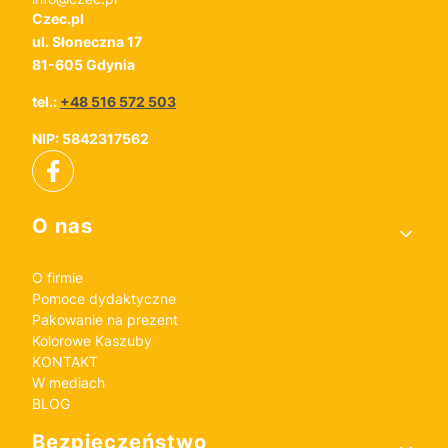
Czec.pl
ul. Słoneczna 17
81-605 Gdynia
tel.:
+48 516 572 503
NIP: 5842317562
Linki w stopce
O nas
O firmie
Pomoce dydaktyczne
Pakowanie na prezent
Kolorowe Kaszuby
KONTAKT
W mediach
BLOG
Bezpieczeństwo