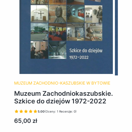
MUZEUM ZACHODNIO-KASZUBSKIE W BYTOWIE
Muzeum Zachodniokaszubskie.
Szkice do dziejów 1972-2022
5.00
(Oceny: 1 Recenzje: 0)
Cena
65,00 zł