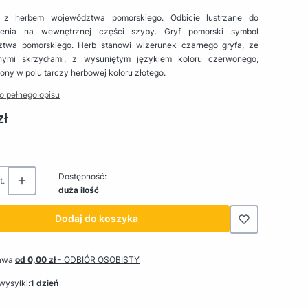
a z herbem województwa pomorskiego. Odbicie lustrzane do
zenia na wewnętrznej części szyby. Gryf pomorski symbol
twa pomorskiego. Herb stanowi wizerunek czarnego gryfa, ze
nymi skrzydłami, z wysuniętym językiem koloru czerwonego,
ny w polu tarczy herbowej koloru złotego.
o pełnego opisu
zł
Dostępność:
t.
duża ilość
Dodaj do koszyka
awa
od 0,00 zł
- ODBIÓR OSOBISTY
wysyłki:
1 dzień