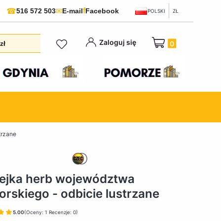
f
☎
✉
516 572 503
E-mail
Facebook
POLSKI
ZŁ
Produkty w koszyku:
Zaloguj się
zł
trzane
ejka herb województwa
rskiego - odbicie lustrzane
5.00
(Oceny: 1 Recenzje: 0)