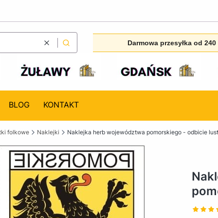
Darmowa przesyłka od 240 
Wyczyść
Szukaj
BLOG
KONTAKT
ki folkowe
Naklejki
Naklejka herb województwa pomorskiego - odbicie lus
Nakl
pomo