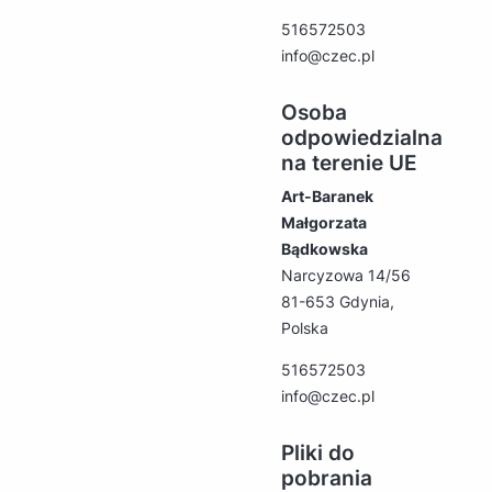
516572503
info@czec.pl
Osoba
odpowiedzialna
na terenie UE
Art-Baranek
Małgorzata
Bądkowska
Narcyzowa 14/56
81-653 Gdynia,
Polska
516572503
info@czec.pl
Pliki do
pobrania