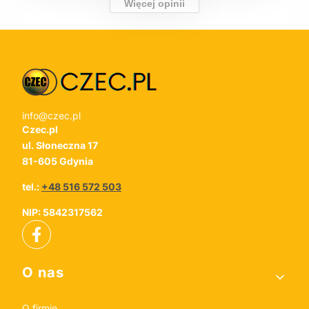
Więcej opinii
info@czec.pl
Czec.pl
ul. Słoneczna 17
81-605 Gdynia
tel.:
+48 516 572 503
NIP: 5842317562
Linki w stopce
O nas
O firmie