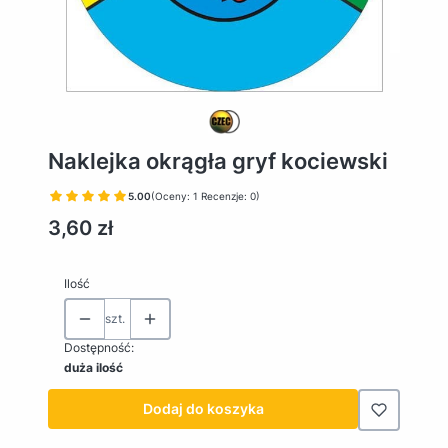
Naklejka okrągła gryf kociewski
5.00
(Oceny: 1 Recenzje: 0)
Cena
3,60 zł
Ilość
szt.
Dostępność:
duża ilość
Dodaj do koszyka