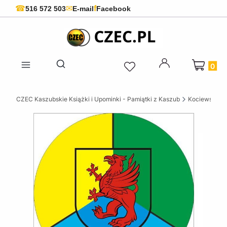
f
☎
✉
516 572 503
E-mail
Facebook
Produkty 
Otwórz wyszukiwarkę
CZEC Kaszubskie Książki i Upominki - Pamiątki z Kaszub
Kociewskie ks