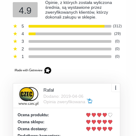
Opinie, z których została wyliczona
średnia, są wystawione przez
4.9
zweryfikowanych klientów, którzy
dokonali zakupu w sklepie.
5
(312)
4
(29)
3
(0)
2
(0)
1
(0)
Rafał
Dodano: 2019-04-06
Opinia zweryfikowana
Ocena produktu:
Ocena sklepu:
Ocena dostawy:
Dodatkowy komentarz: