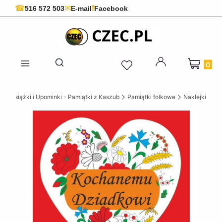
f
☎
✉
516 572 503
E-mail
Facebook
Produkty 
Otwórz wyszukiwarkę
ie Książki i Upominki - Pamiątki z Kaszub
Pamiątki folkowe
Naklejki