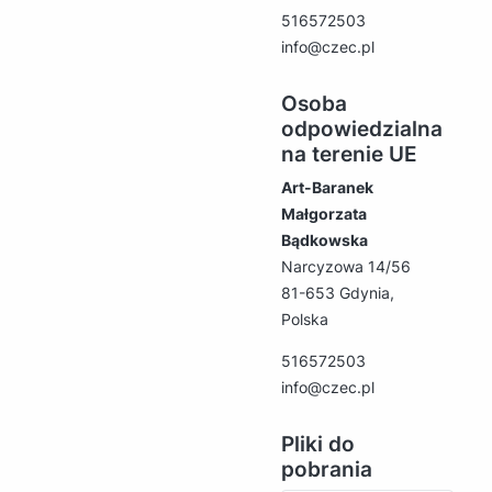
516572503
info@czec.pl
Osoba
odpowiedzialna
na terenie UE
Art-Baranek
Małgorzata
Bądkowska
Narcyzowa 14/56
81-653 Gdynia,
Polska
516572503
info@czec.pl
Pliki do
pobrania