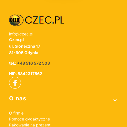
info@czec.pl
Czec.pl
ul. Słoneczna 17
81-605 Gdynia
tel.:
+48 516 572 503
NIP: 5842317562
Linki w stopce
O nas
O firmie
Pomoce dydaktyczne
Pakowanie na prezent