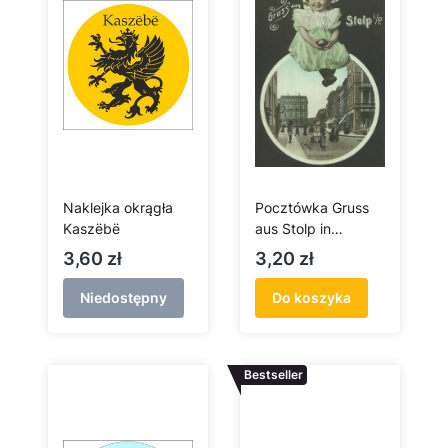
Naklejka okrągła
Pocztówka Gruss
Kaszëbë
aus Stolp in
Pommern.
Cena
Cena
3,60 zł
3,20 zł
Holzentorstrasse /
Pozdrowienia ze
Niedostępny
Do koszyka
Słupska na
Pomorzu. Obecnie:
ul. Grodzka
Bestseller