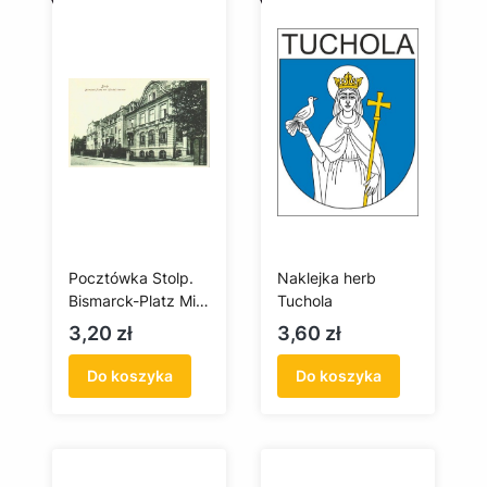
Pocztówka Stolp.
Naklejka herb
Bismarck-Platz Mit
Tuchola
Handelskammer
Cena
Cena
3,20 zł
3,60 zł
Do koszyka
Do koszyka