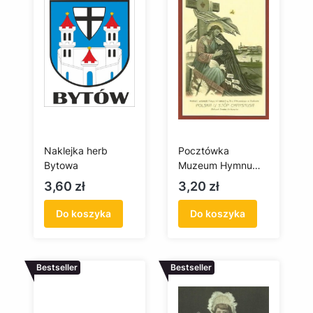
Naklejka herb
Pocztówka
Bytowa
Muzeum Hymnu
Narodowego w
Cena
Cena
3,60 zł
3,20 zł
Będominie
Do koszyka
Do koszyka
Bestseller
Bestseller