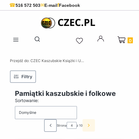
f
☎
✉
516 572 503
E-mail
Facebook
Produkty 
Otwórz wyszukiwarkę
Przejdź do:
CZEC Kaszubskie Książki i Upominki - Pamiątki z Kaszub
Filtry
Pamiątki kaszubskie i folkowe
Lista produktów
Sortowanie:
Domyślne
Strona
z 10
Poprzednie produkty
Następne produkty