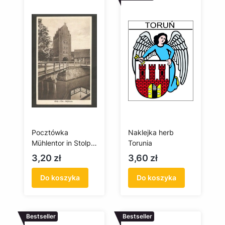
Pocztówka
Naklejka herb
Mühlentor in Stolp /
Torunia
Brama Młyńska w
Cena
Cena
3,20 zł
3,60 zł
Słupsku
Do koszyka
Do koszyka
Bestseller
Bestseller