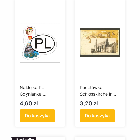
Naklejka PL
Pocztówka
Gdynianka,
Schlosskirche in
naklejka na
Stolp / Kościół
Cena
Cena
4,60 zł
3,20 zł
samochód
Zamkowy w
Słupsku
Do koszyka
Do koszyka
Bestseller