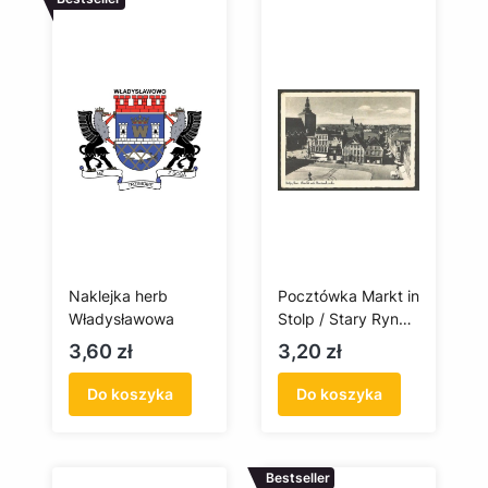
Naklejka herb
Pocztówka Markt in
Władysławowa
Stolp / Stary Rynek
w Słupsku
Cena
Cena
3,60 zł
3,20 zł
Do koszyka
Do koszyka
Bestseller