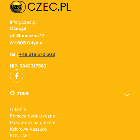
info@czec.pl
Czec.pl
ul. Słoneczna 17
81-605 Gdynia
tel.:
+48 516 572 503
NIP: 5842317562
Linki w stopce
O nas
O firmie
Pomoce dydaktyczne
Pakowanie na prezent
Kolorowe Kaszuby
KONTAKT