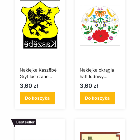
Naklejka Kaszëbë
Naklejka okrągła
Gryf lustrzane
haft ludowy
odbicie (6,5 x 8
kociewski
Cena
Cena
3,60 zł
3,60 zł
cm)
Do koszyka
Do koszyka
Bestseller