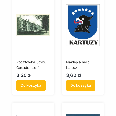
Pocztówka Stolp.
Naklejka herb
Gersstrasse /
Kartuz
Słupsk, ul. Kołłątaja
Cena
Cena
3,20 zł
3,60 zł
Do koszyka
Do koszyka