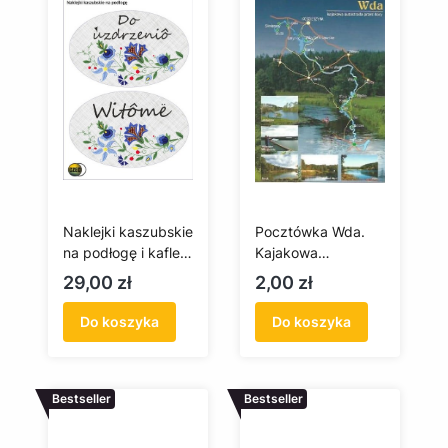
Naklejki kaszubskie
Pocztówka Wda.
na podłogę i kafle
Kajakowa
(Witômë)
autostrada przez
Cena
Cena
29,00 zł
2,00 zł
Bory
Do koszyka
Do koszyka
Bestseller
Bestseller