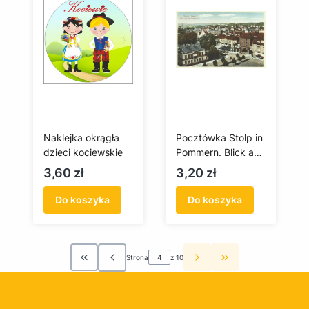
Naklejka okrągła
Pocztówka Stolp in
dzieci kociewskie
Pommern. Blick aus
der vogelschau /
Cena
Cena
3,60 zł
3,20 zł
Słupsk na Pomorzu.
Widok z lotu ptaka
Do koszyka
Do koszyka
Strona
z 10
Wróć do pierwszej strony z produktami
Przejdź do ostatn