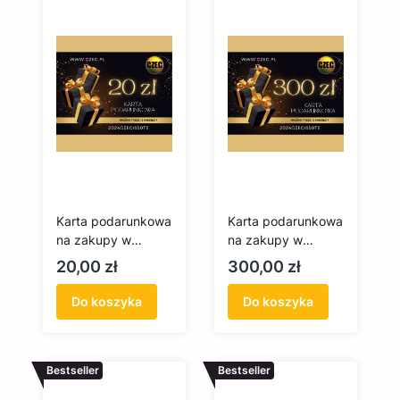
Karta podarunkowa
Karta podarunkowa
na zakupy w
na zakupy w
czec.pl 20 zł
czec.pl 300 zł
Cena
Cena
20,00 zł
300,00 zł
Do koszyka
Do koszyka
Bestseller
Bestseller