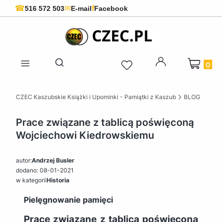
f
☎
✉
516 572 503
E-mail
Facebook
Produkty 
Otwórz wyszukiwarkę
CZEC Kaszubskie Książki i Upominki - Pamiątki z Kaszub
BLOG
Prace związane z tablicą poświęconą
Wojciechowi Kiedrowskiemu
autor:
Andrzej Busler
dodano: 08-01-2021
w kategorii
Historia
Pielęgnowanie pamięci
Prace związane z tablicą poświęconą