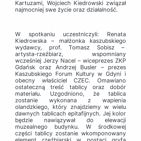
Kartuzami, Wojciech Kiedrowski związał
najmocniej swe życie oraz działalność.
W spotkaniu uczestniczyli: Renata
Kiedrowska – małżonka kaszubskiego
wydawcy, prof. Tomasz Sobisz –
artysta-rzeźbiarz, wspomniany
wcześniej Jerzy Nacel – wiceprezes ZKP
Gdańsk oraz Andrzej Busler – prezes
Kaszubskiego Forum Kultury w Gdyni i
obecny właściciel CZEC. Omawiano
ostateczną treść tablicy oraz dobór
materiału. Uzgodniono, że tablica
zostanie wykonana z wapienia
olandzkiego, który znajdziemy w wielu
dawnych tablicach epitafijnych. Jej kolor
będzie nawiązywał do elewacji
muzealnego budynku. W środkowej
części tablicy zostanie wkomponowany
element rzeźbiarski w postaci gryfa