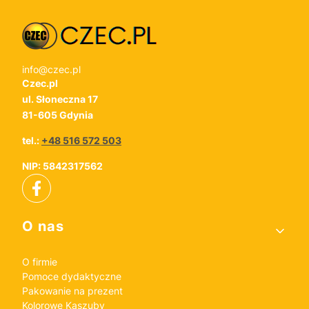
info@czec.pl
Czec.pl
ul. Słoneczna 17
81-605 Gdynia
tel.:
+48 516 572 503
NIP: 5842317562
Linki w stopce
O nas
O firmie
Pomoce dydaktyczne
Pakowanie na prezent
Kolorowe Kaszuby