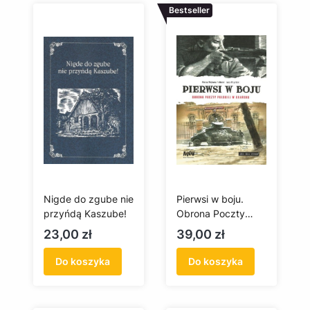
Bestseller
Nigde do zgube nie
Pierwsi w boju.
przyńdą Kaszube!
Obrona Poczty
Polskiej w Gdańsku
Cena
Cena
23,00 zł
39,00 zł
(komiks)
Do koszyka
Do koszyka