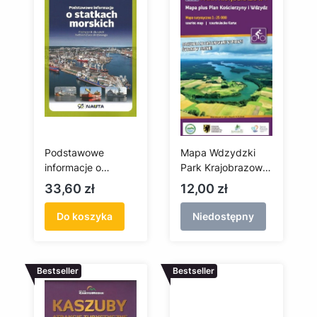
Podstawowe
Mapa Wdzydzki
informacje o
Park Krajobrazowy
statkach morskich.
+ plan Kościerzyny
Cena
Cena
33,60 zł
12,00 zł
Podręcznik dla
i Wdzydz
szkół budownictwa
Do koszyka
Niedostępny
okrętowego
Bestseller
Bestseller