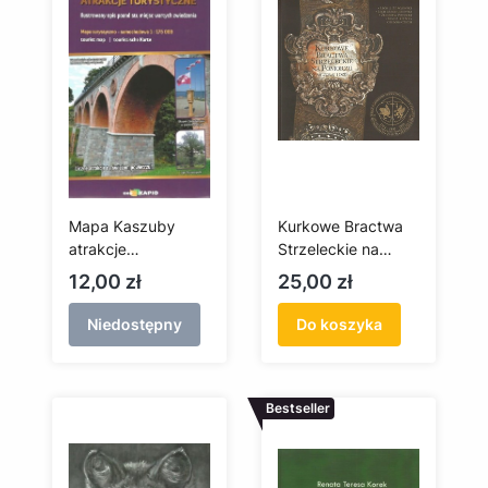
Mapa Kaszuby
Kurkowe Bractwa
atrakcje
Strzeleckie na
turystyczne
Pomorzu wczoraj i
Cena
Cena
12,00 zł
25,00 zł
dziś
Niedostępny
Do koszyka
Bestseller