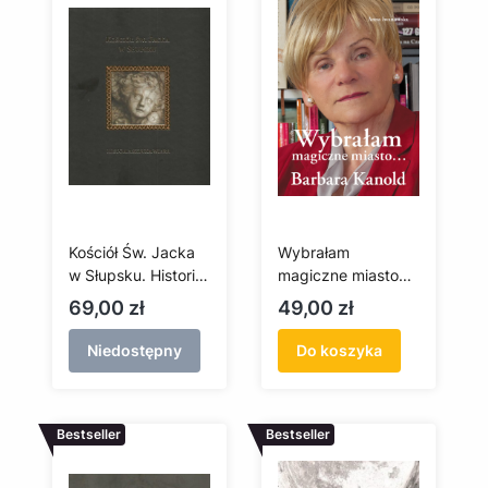
Kościół Św. Jacka
Wybrałam
w Słupsku. Historia,
magiczne miasto…
sztuka, wiara
Barbara Kanold
Cena
Cena
69,00 zł
49,00 zł
Niedostępny
Do koszyka
Bestseller
Bestseller