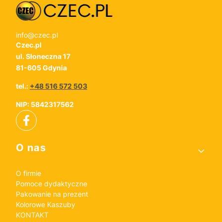
info@czec.pl
Czec.pl
ul. Słoneczna 17
81-605 Gdynia
tel.:
+48 516 572 503
NIP: 5842317562
Linki w stopce
O nas
O firmie
Pomoce dydaktyczne
Pakowanie na prezent
Kolorowe Kaszuby
KONTAKT