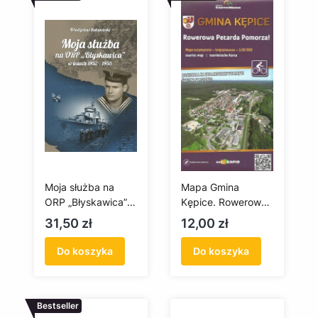
Moja służba na
Mapa Gmina
ORP „Błyskawica”
Kępice. Rowerowa
w latach 1952–
Petarda Pomorza
Cena
Cena
31,50 zł
12,00 zł
1955
Do koszyka
Do koszyka
Bestseller