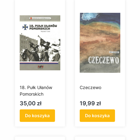
18. Pułk Ułanów
Czeczewo
Pomorskich
Cena
Cena
35,00 zł
19,99 zł
Do koszyka
Do koszyka