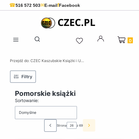
f
☎
✉
516 572 503
E-mail
Facebook
Produkty 
Otwórz wyszukiwarkę
Przejdź do:
CZEC Kaszubskie Książki i Upominki - Pamiątki z Kaszub
Filtry
Pomorskie książki
Lista produktów
Sortowanie:
Domyślne
Strona
z 69
Poprzednie produkty
Następne produkty