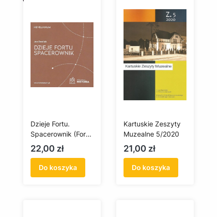
Dzieje Fortu.
Kartuskie Zeszyty
Spacerownik (Fort
Muzealne 5/2020
Góry Gradowej)
Cena
Cena
22,00 zł
21,00 zł
Do koszyka
Do koszyka