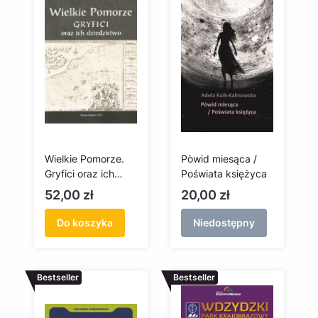
Wielkie Pomorze.
Pòwid miesąca /
Gryfici oraz ich
Poświata księżyca
dziedzictwo
Cena
Cena
52,00 zł
20,00 zł
Do koszyka
Niedostępny
Bestseller
Bestseller