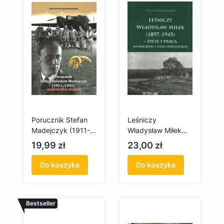
Porucznik Stefan
Leśniczy
Madejczyk (1911-
Władysław Miłek
1992) - polski lotnik
(1897-1945) -
Cena
Cena
19,99 zł
23,00 zł
na obczyźnie
życie i praca na
Kociewiu i ziemi
Do koszyka
Do koszyka
chełmińskiej
Bestseller