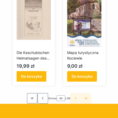
Die Kaschubischen
Mapa turystyczna
Heimatsagen des
Kociewie
Alexander Treichel
Cena
Cena
19,99 zł
9,00 zł
Do koszyka
Do koszyka
Strona
z 69
Wróć do pierwszej strony z produktami
Przejdź do ostatn