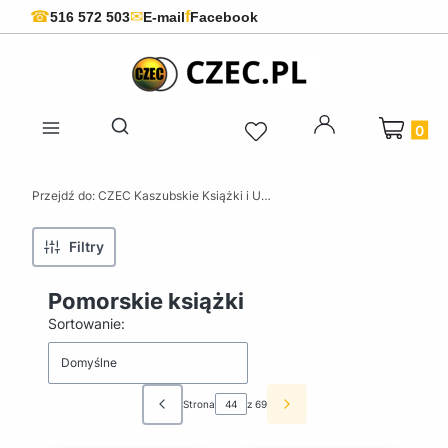
f
☎
✉
516 572 503
E-mail
Facebook
Produkty 
Otwórz wyszukiwarkę
Przejdź do:
CZEC Kaszubskie Książki i Upominki - Pamiątki z Kaszub
Filtry
Pomorskie książki
Lista produktów
Sortowanie:
Domyślne
Strona
z 69
Poprzednie produkty
Następne produkty