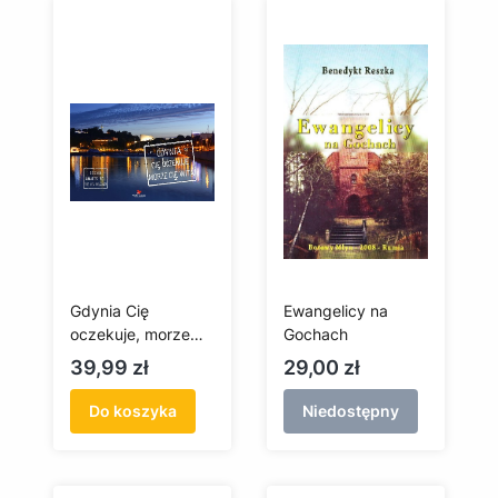
Gdynia Cię
Ewangelicy na
oczekuje, morze
Gochach
Cię wita
Cena
Cena
39,99 zł
29,00 zł
Do koszyka
Niedostępny