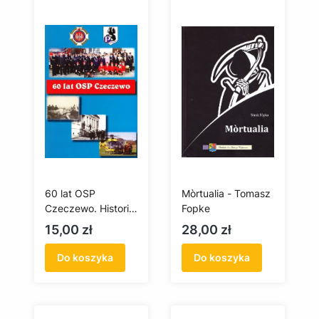
60 lat OSP
Mòrtualia - Tomasz
Czeczewo. Historia
Fopke
i teraźniejszość
Cena
Cena
15,00 zł
28,00 zł
Do koszyka
Do koszyka