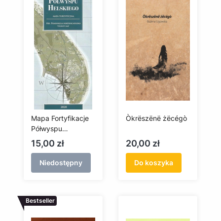
Mapa Fortyfikacje
Òkrëszënë żëcégò
Półwyspu
Helskiego
Cena
Cena
15,00 zł
20,00 zł
Niedostępny
Do koszyka
Bestseller