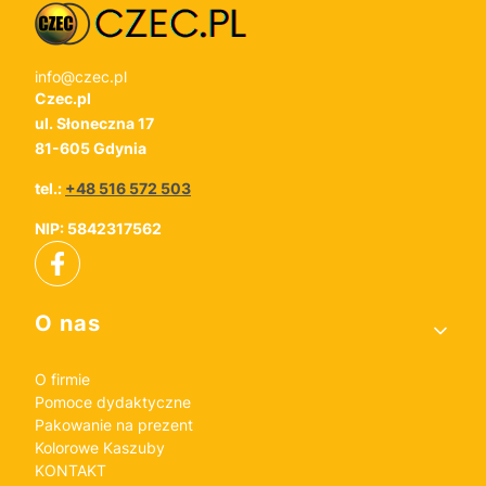
info@czec.pl
Czec.pl
ul. Słoneczna 17
81-605 Gdynia
tel.:
+48 516 572 503
NIP: 5842317562
Linki w stopce
O nas
O firmie
Pomoce dydaktyczne
Pakowanie na prezent
Kolorowe Kaszuby
KONTAKT