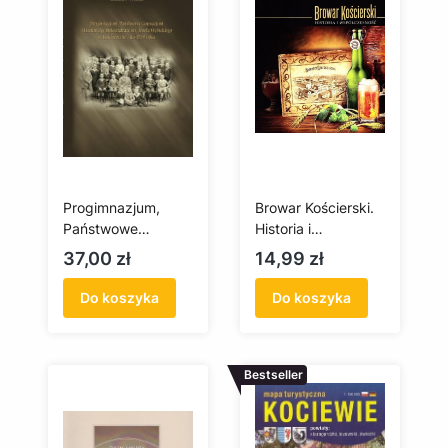
Progimnazjum,
Browar Kościerski.
Państwowe
Historia i
Gimnazjum i Liceum
współczesność
Cena
Cena
37,00 zł
14,99 zł
Ogólnokształcące
im. Józefa
Do koszyka
Do koszyka
Wybickiego w
Kościerzynie – do
1939 roku
Bestseller