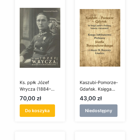
Ks. ppłk Józef
Kaszubi-Pomorze-
Wrycza (1884–
Gdańsk. Księga
1961). Biografia
Jubileuszowa
Cena
Cena
70,00 zł
43,00 zł
naukowa
Profesora Józefa
Borzyszkowskiego
Do koszyka
Niedostępny
z okazji 70.
Rocznicy Urodzin