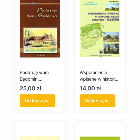
Podaruję wam
Wspomnienia
Będomin.
wpisane w historię
Wspomnienia z
małej Ojczyzny –
Cena
Cena
25,00 zł
14,00 zł
Prus Zachodnich
Kaszub
Do koszyka
Do koszyka