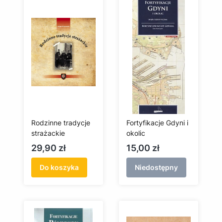
Rodzinne tradycje
Fortyfikacje Gdyni i
strażackie
okolic
Cena
Cena
29,90 zł
15,00 zł
Do koszyka
Niedostępny