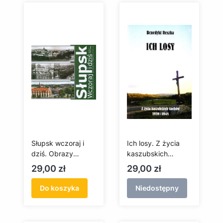
Słupsk wczoraj i
Ich losy. Z życia
dziś. Obrazy
kaszubskich
miasta w fotografii
Gochów
Cena
Cena
29,00 zł
29,00 zł
XX i XXI wieku
Do koszyka
Niedostępny