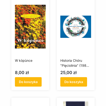
W kòpùnce
Historia Chóru
"Pięciolinia" (1986-
2016)
Cena
Cena
8,00 zł
25,00 zł
Do koszyka
Do koszyka