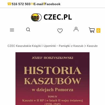
f
☎
✉
516 572 503
E-mail
Facebook
Produkty 
Otwórz wyszukiwarkę
CZEC Kaszubskie Książki i Upominki - Pamiątki z Kaszub
Kaszubskie k