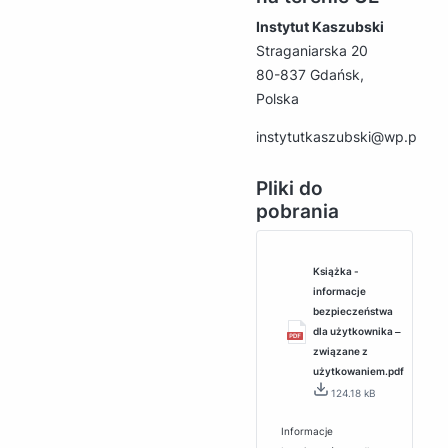
Instytut Kaszubski
Straganiarska 20
80-837 Gdańsk,
Polska
instytutkaszubski@wp.pl
Pliki do
pobrania
Książka -
informacje
bezpieczeństwa
dla użytkownika ‒
związane z
użytkowaniem.pdf
124.18 kB
Informacje