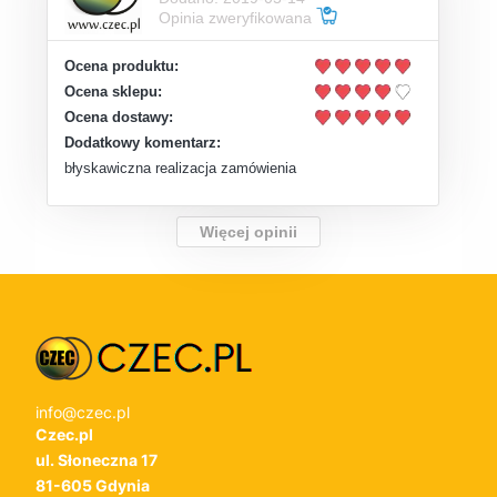
Opinia zweryfikowana
Ocena produktu:
Ocena sklepu:
Ocena dostawy:
Dodatkowy komentarz:
błyskawiczna realizacja zamówienia
Więcej opinii
info@czec.pl
Czec.pl
ul. Słoneczna 17
81-605 Gdynia