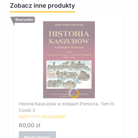
Zobacz inne produkty
Bestseller
Historia Kaszubów w dziejach Pomorza. Tom III.
Cześć 2
INSTYTUT KASZUBSKI
Cena
60,00 zł
Niedostępny