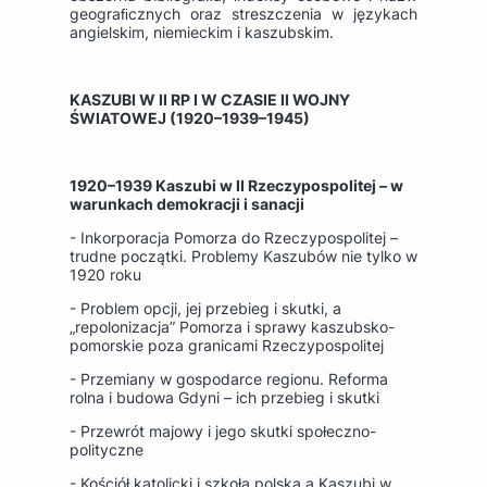
geograﬁcznych oraz streszczenia w językach
angielskim, niemieckim i kaszubskim.
KASZUBI W II RP I W CZASIE II WOJNY
ŚWIATOWEJ (1920–1939–1945)
1920–1939 Kaszubi w II Rzeczypospolitej – w
warunkach demokracji i sanacji
- Inkorporacja Pomorza do Rzeczypospolitej –
trudne początki. Problemy Kaszubów nie tylko w
1920 roku
- Problem opcji, jej przebieg i skutki, a
„repolonizacja” Pomorza i sprawy kaszubsko-
pomorskie poza granicami Rzeczypospolitej
- Przemiany w gospodarce regionu. Reforma
rolna i budowa Gdyni – ich przebieg i skutki
- Przewrót majowy i jego skutki społeczno-
polityczne
- Kościół katolicki i szkoła polska a Kaszubi w