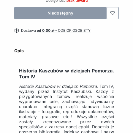
Dostępność:
brak towaru
Niedostępny
Dostawa
od 0,00 zł
- ODBIÓR OSOBISTY
Opis
Historia Kaszubów w dziejach Pomorza.
Tom IV
Historia Kaszubów
w dziejach Pomorza
. Tom IV,
wydany przez Instytut Kaszubski. Każdy z
przygotowanych tomów realizuje wspólnie
wypracowane cele, zachowując indywidualny
charakter. Integralną część stanowią liczne
ilustracje – fotograﬁe, reprodukcje dokumentów,
materiały prasowe etc.! Wszystkie części
zostały zrecenzowane przez dwóch
specjalistów z zakresu danej epoki. Dopełnia je
obszerna bibliograﬁa, indeksy osobowe i nazw