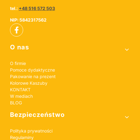
tel.:
+48 516 572 503
NIP: 5842317562
Linki w stopce
O nas
O firmie
Pomoce dydaktyczne
Pakowanie na prezent
Kolorowe Kaszuby
KONTAKT
W mediach
BLOG
Bezpieczeństwo
Polityka prywatności
Regulaminy