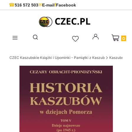
f
☎
✉
516 572 503
E-mail
Facebook
Produkty 
Otwórz wyszukiwarkę
CZEC Kaszubskie Książki i Upominki - Pamiątki z Kaszub
Kaszubskie k