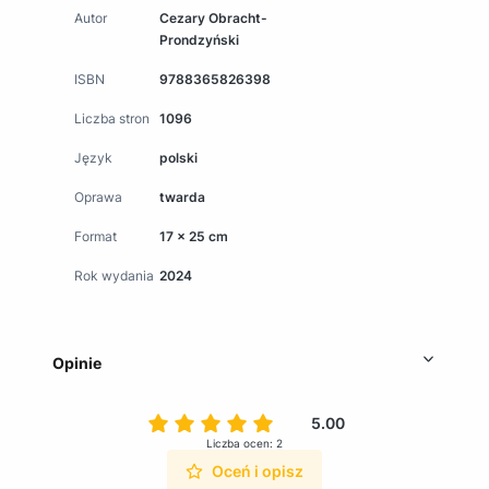
Autor
Cezary Obracht-
Prondzyński
ISBN
9788365826398
Liczba stron
1096
Język
polski
Oprawa
twarda
Format
17 x 25 cm
Rok wydania
2024
Opinie
5.00
Liczba ocen: 2
Oceń i opisz