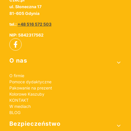
ul. Słoneczna 17
81-605 Gdynia
tel.:
+48 516 572 503
NIP: 5842317562
Linki w stopce
O nas
O firmie
Pomoce dydaktyczne
Pakowanie na prezent
Kolorowe Kaszuby
KONTAKT
W mediach
BLOG
Bezpieczeństwo