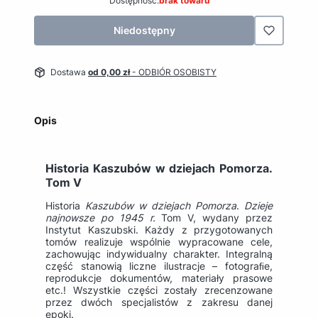
Dostępność:
brak towaru
Niedostępny
Dostawa
od 0,00 zł
- ODBIÓR OSOBISTY
Opis
Historia Kaszubów w dziejach Pomorza.
Tom V
Historia
Kaszubów
w dziejach Pomorza
.
Dzieje
najnowsze po 1945 r.
Tom V, wydany przez
Instytut Kaszubski. Każdy z przygotowanych
tomów realizuje wspólnie wypracowane cele,
zachowując indywidualny charakter. Integralną
część stanowią liczne ilustracje – fotograﬁe,
reprodukcje dokumentów, materiały prasowe
etc.! Wszystkie części zostały zrecenzowane
przez dwóch specjalistów z zakresu danej
epoki.