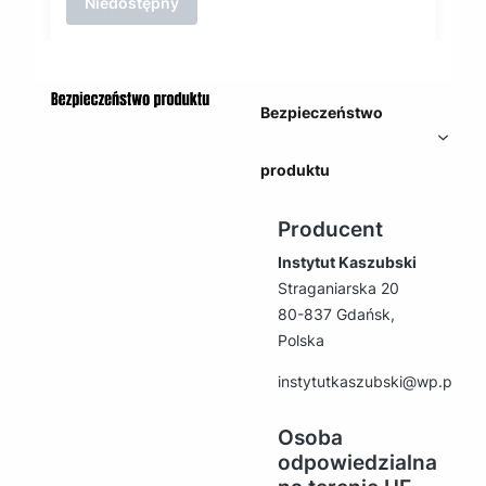
Niedostępny
Bezpieczeństwo
produktu
Producent
Instytut Kaszubski
Straganiarska 20
80-837 Gdańsk,
Polska
instytutkaszubski@wp.pl
Osoba
odpowiedzialna