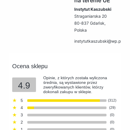
na terenie UE
Instytut Kaszubski
Straganiarska 20
80-837 Gdańsk,
Polska
instytutkaszubski@wp.pl
Ocena sklepu
Opinie, z których została wyliczona
średnia, są wystawione przez
4.9
zweryfikowanych klientów, którzy
dokonali zakupu w sklepie.
5
(312)
4
(29)
3
(0)
2
(0)
1
(0)