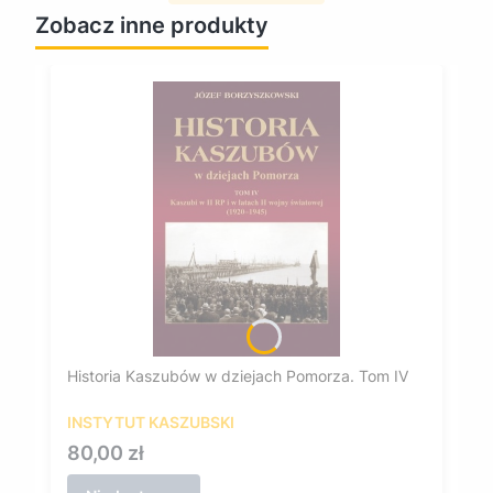
Zobacz inne produkty
Historia Kaszubów w dziejach Pomorza. Tom IV
INSTYTUT KASZUBSKI
Cena
80,00 zł