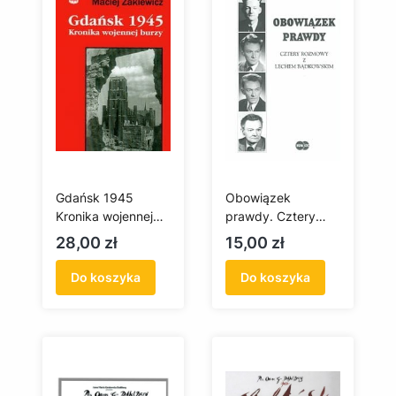
Gdańsk 1945
Obowiązek
Kronika wojennej
prawdy. Cztery
burzy
rozmowy z Lechem
Cena
Cena
28,00 zł
15,00 zł
Bądkowskim
Do koszyka
Do koszyka