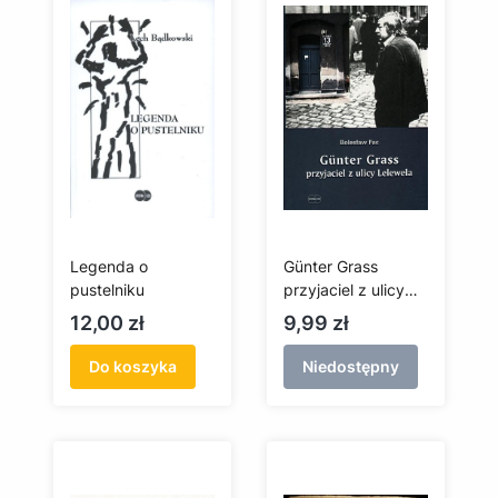
Legenda o
Günter Grass
pustelniku
przyjaciel z ulicy
Lelewela
Cena
Cena
12,00 zł
9,99 zł
Do koszyka
Niedostępny