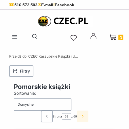
f
☎
✉
516 572 503
E-mail
Facebook
Produkty 
Otwórz wyszukiwarkę
Przejdź do:
CZEC Kaszubskie Książki i Upominki - Pamiątki z Kaszub
Filtry
Pomorskie książki
Lista produktów
Sortowanie:
Domyślne
Strona
z 69
Poprzednie produkty
Następne produkty