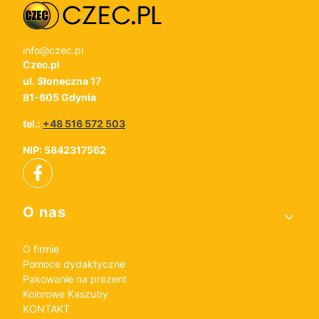
info@czec.pl
Czec.pl
ul. Słoneczna 17
81-605 Gdynia
tel.:
+48 516 572 503
NIP: 5842317562
Linki w stopce
O nas
O firmie
Pomoce dydaktyczne
Pakowanie na prezent
Kolorowe Kaszuby
KONTAKT