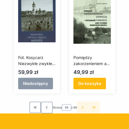
Fot. Kosycarz
Pomiędzy
Niezwykłe zwykłe
zakorzenieniem a
zdjęcia Sopotu
kreacją -
Cena
Cena
59,99 zł
49,99 zł
tożsamość
Pomorza jako
Niedostępny
Do koszyka
czynnik
konkurencyjności
Strona
z 69
Wróć do pierwszej strony z produktami
Przejdź do ostatn