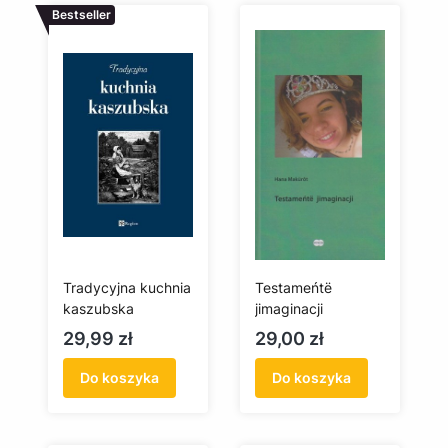
Bestseller
Tradycyjna kuchnia
Testameńtë
kaszubska
jimaginacji
Cena
Cena
29,99 zł
29,00 zł
Do koszyka
Do koszyka