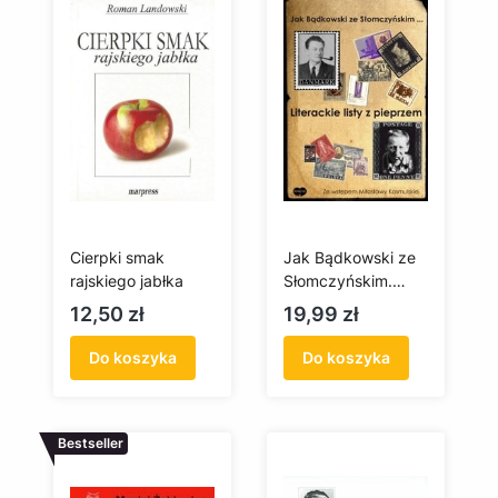
Cierpki smak
Jak Bądkowski ze
rajskiego jabłka
Słomczyńskim.
Literackie listy z
Cena
Cena
12,50 zł
19,99 zł
pieprzem
Do koszyka
Do koszyka
Bestseller