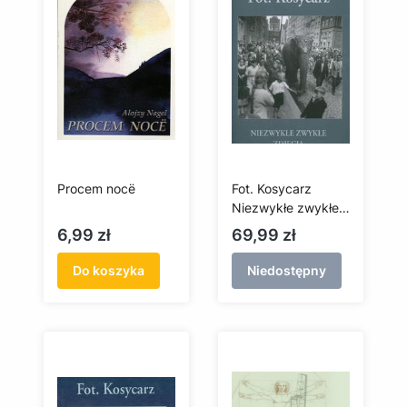
Procem nocë
Fot. Kosycarz
Niezwykłe zwykłe
zdjęcia
Cena
Cena
6,99 zł
69,99 zł
Do koszyka
Niedostępny