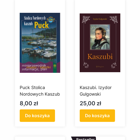
Puck Stolica
Kaszubi. Izydor
Nordowych Kaszub
Gulgowski
Cena
Cena
8,00 zł
25,00 zł
Do koszyka
Do koszyka
Bestseller