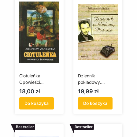
Ciotuleńka.
Dziennik
Opowieści
pokładowy.
żartobliwe
Podróże
Cena
Cena
18,00 zł
19,99 zł
Do koszyka
Do koszyka
Bestseller
Bestseller