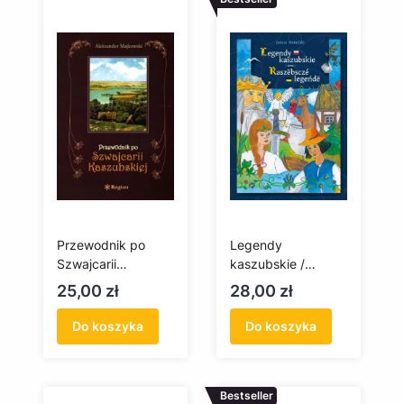
Przewodnik po
Legendy
Szwajcarii
kaszubskie /
Kaszubskiej
Kaszëbsczé
Cena
Cena
25,00 zł
28,00 zł
legeńdë
Do koszyka
Do koszyka
Bestseller