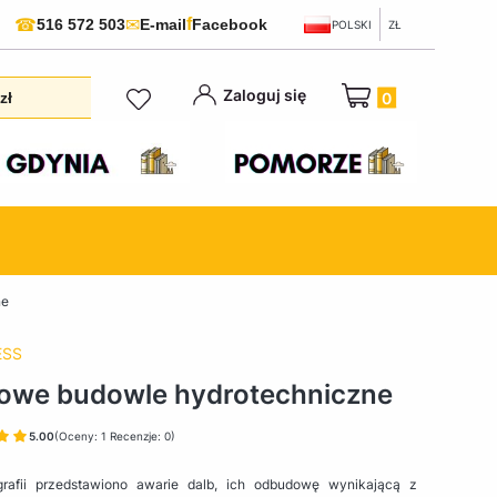
f
☎
✉
516 572 503
E-mail
Facebook
POLSKI
ZŁ
Produkty w koszyku:
Zaloguj się
zł
ne
ESS
owe budowle hydrotechniczne
5.00
(Oceny: 1 Recenzje: 0)
afii przedstawiono awarie dalb, ich odbudowę wynikającą z