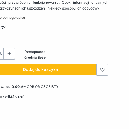
ości przywrócenia funkcjonowania. Obok informacji o samych
przyczynach ich uszkodzeń i niekiedy sposobu ich odbudowy.
o pełnego opisu
 zł
Dostępność:
t.
średnia ilość
Dodaj do koszyka
awa
od 0,00 zł
- ODBIÓR OSOBISTY
wysyłki:
1 dzień