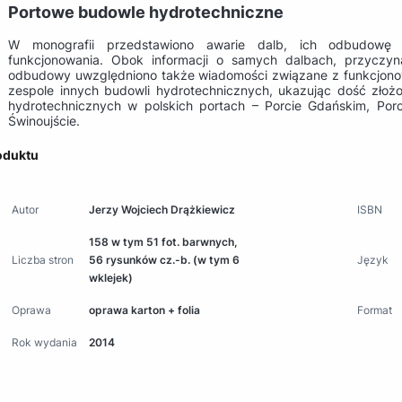
Portowe budowle hydrotechniczne
W monografii przedstawiono awarie dalb, ich odbudowę w
funkcjonowania. Obok informacji o samych dalbach, przyczyn
odbudowy uwzględniono także wiadomości związane z funkcjono
zespole innych budowli hydrotechnicznych, ukazując dość złożo
hydrotechnicznych w polskich portach – Porcie Gdańskim, Po
Świnoujście.
oduktu
Autor
Jerzy Wojciech Drążkiewicz
ISBN
158 w tym 51 fot. barwnych,
Liczba stron
56 rysunków cz.-b. (w tym 6
Język
wklejek)
Oprawa
oprawa karton + folia
Format
Rok wydania
2014