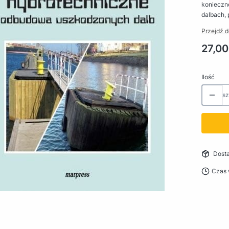
konieczn
dalbach, 
Przejdź d
Cena
27,00
Ilość
sz
Dost
Czas 