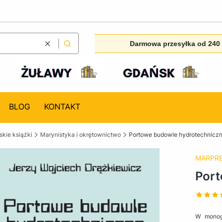
Darmowa przesyłka od 240 
Wyczyść
Szukaj
BLOG
KONTAKT
kie książki
Marynistyka i okrętownictwo
Portowe budowle hydrotechnicz
MARPR
Port
W monogr