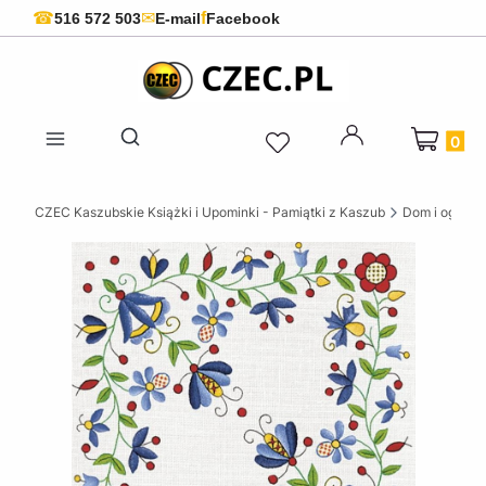
f
☎
✉
516 572 503
E-mail
Facebook
Produkty 
Otwórz wyszukiwarkę
CZEC Kaszubskie Książki i Upominki - Pamiątki z Kaszub
Dom i ogród w