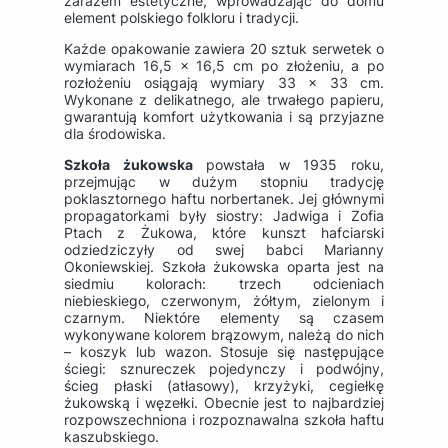
zarazem estetyczne, wprowadzając do domu
element polskiego folkloru i tradycji.
Każde opakowanie zawiera 20 sztuk serwetek o
wymiarach 16,5 x 16,5 cm po złożeniu, a po
rozłożeniu osiągają wymiary 33 x 33 cm.
Wykonane z delikatnego, ale trwałego papieru,
gwarantują komfort użytkowania i są przyjazne
dla środowiska.
Szkoła żukowska
powstała w 1935 roku,
przejmując w dużym stopniu tradycję
poklasztornego haftu norbertanek. Jej głównymi
propagatorkami były siostry: Jadwiga i Zofia
Ptach z Żukowa, które kunszt hafciarski
odziedziczyły od swej babci Marianny
Okoniewskiej. Szkoła żukowska oparta jest na
siedmiu kolorach: trzech odcieniach
niebieskiego, czerwonym, żółtym, zielonym i
czarnym. Niektóre elementy są czasem
wykonywane kolorem brązowym, należą do nich
– koszyk lub wazon. Stosuje się następujące
ściegi: sznureczek pojedynczy i podwójny,
ścieg płaski (atłasowy), krzyżyki, cegiełkę
żukowską i węzełki. Obecnie jest to najbardziej
rozpowszechniona i rozpoznawalna szkoła haftu
kaszubskiego.