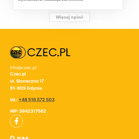
Więcej opinii
info@czec.pl
Czec.pl
ul. Słoneczna 17
81-605 Gdynia
tel.:
+48 516 572 503
NIP: 5842317562
Linki w stopce
O nas