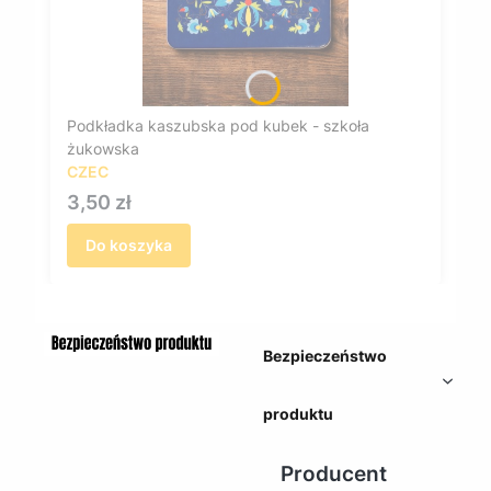
Podkładka kaszubska pod kubek - szkoła
żukowska
CZEC
Cena
3,50 zł
Do koszyka
Bezpieczeństwo
produktu
Producent