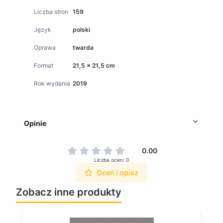
Liczba stron
159
Język
polski
Oprawa
twarda
Format
21,5 x 21,5 cm
Rok wydania
2019
Opinie
0.00
Liczba ocen: 0
Oceń i opisz
Zobacz inne produkty