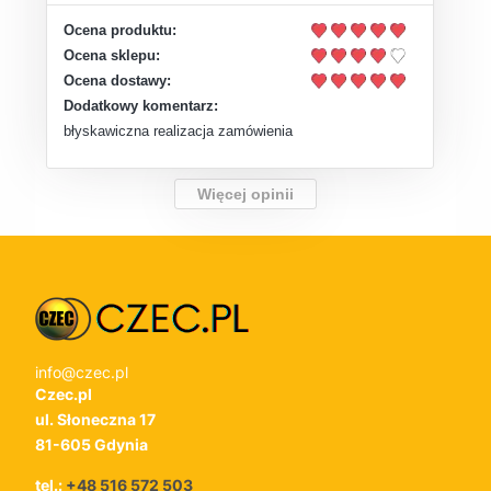
Ocena produktu:
Ocena sklepu:
Ocena dostawy:
Dodatkowy komentarz:
błyskawiczna realizacja zamówienia
Więcej opinii
info@czec.pl
Czec.pl
ul. Słoneczna 17
81-605 Gdynia
tel.:
+48 516 572 503