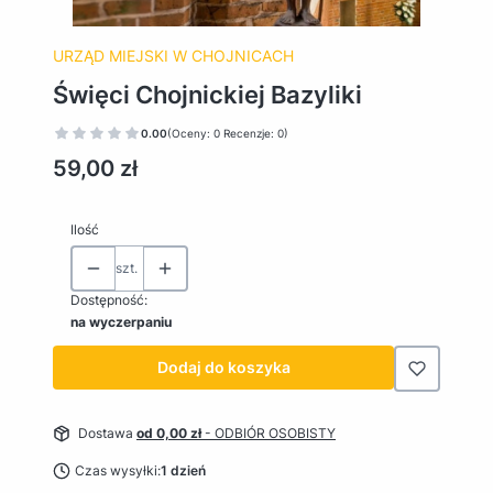
URZĄD MIEJSKI W CHOJNICACH
Święci Chojnickiej Bazyliki
0.00
(Oceny: 0 Recenzje: 0)
Cena
59,00 zł
Ilość
szt.
Dostępność:
na wyczerpaniu
Dodaj do koszyka
Dostawa
od 0,00 zł
- ODBIÓR OSOBISTY
Czas wysyłki:
1 dzień