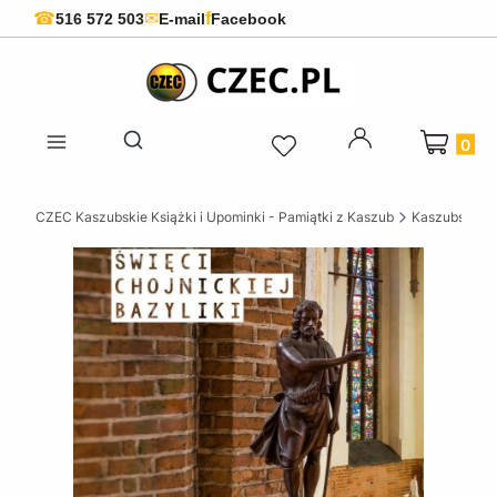
f
☎
✉
516 572 503
E-mail
Facebook
Produkty 
Otwórz wyszukiwarkę
CZEC Kaszubskie Książki i Upominki - Pamiątki z Kaszub
Kaszubskie k