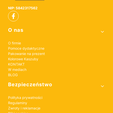
NIP: 5842317562
Linki w stopce
O nas
O firmie
Pomoce dydaktyczne
Pakowanie na prezent
Kolorowe Kaszuby
KONTAKT
W mediach
BLOG
Bezpieczeństwo
Polityka prywatności
Regulaminy
Zwroty i reklamacje