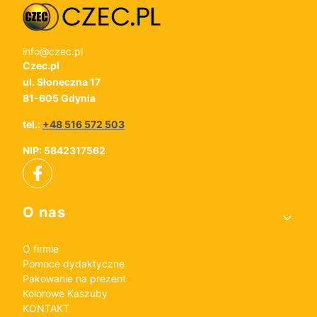
info@czec.pl
Czec.pl
ul. Słoneczna 17
81-605 Gdynia
tel.:
+48 516 572 503
NIP: 5842317562
Linki w stopce
O nas
O firmie
Pomoce dydaktyczne
Pakowanie na prezent
Kolorowe Kaszuby
KONTAKT