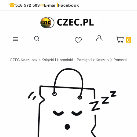
f
☎
✉
516 572 503
E-mail
Facebook
Produkty 
Otwórz wyszukiwarkę
CZEC Kaszubskie Książki i Upominki - Pamiątki z Kaszub
Pomorskie ks