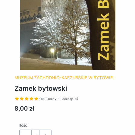
MUZEUM ZACHODNIO-KASZUBSKIE W BYTOWIE
Zamek bytowski
5.00
(Oceny: 1 Recenzje: 0)
Cena
8,00 zł
Ilość