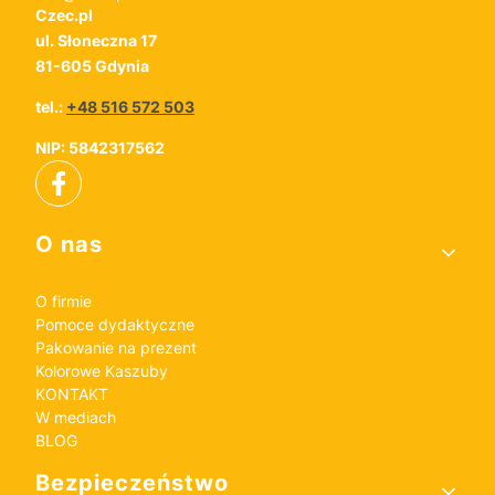
Czec.pl
ul. Słoneczna 17
81-605 Gdynia
tel.:
+48 516 572 503
NIP: 5842317562
Linki w stopce
O nas
O firmie
Pomoce dydaktyczne
Pakowanie na prezent
Kolorowe Kaszuby
KONTAKT
W mediach
BLOG
Bezpieczeństwo