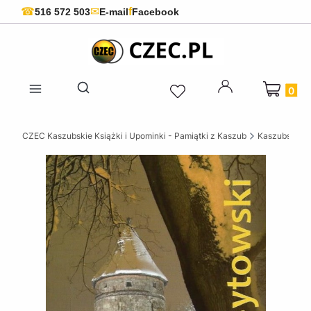
f
☎
✉
516 572 503
E-mail
Facebook
Produkty 
Otwórz wyszukiwarkę
CZEC Kaszubskie Książki i Upominki - Pamiątki z Kaszub
Kaszubskie k