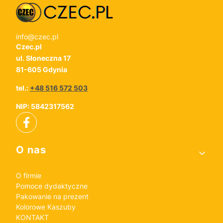
info@czec.pl
Czec.pl
ul. Słoneczna 17
81-605 Gdynia
tel.:
+48 516 572 503
NIP: 5842317562
Linki w stopce
O nas
O firmie
Pomoce dydaktyczne
Pakowanie na prezent
Kolorowe Kaszuby
KONTAKT