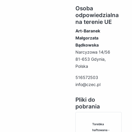
Osoba
odpowiedzialna
na terenie UE
Art-Baranek
Małgorzata
Bądkowska
Narcyzowa 14/56
81-653 Gdynia,
Polska
516572503
info@czec.pl
Pliki do
pobrania
Torebka
haftowana -