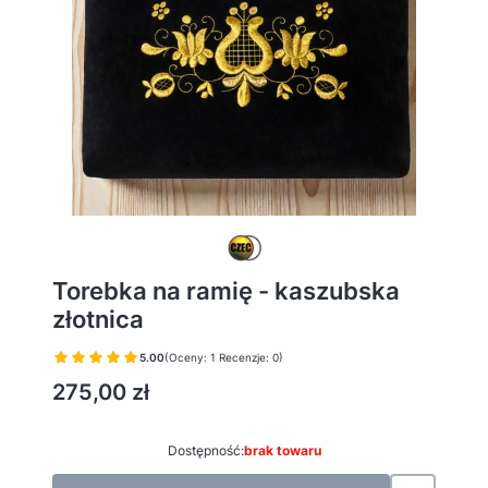
Torebka na ramię - kaszubska
złotnica
5.00
(Oceny: 1 Recenzje: 0)
Cena
275,00 zł
Dostępność:
brak towaru