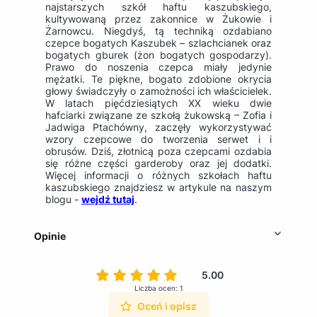
najstarszych szkół haftu kaszubskiego,
kultywowaną przez zakonnice w Żukowie i
Żarnowcu. Niegdyś, tą techniką ozdabiano
czepce bogatych Kaszubek – szlachcianek oraz
bogatych gburek (żon bogatych gospodarzy).
Prawo do noszenia czepca miały jedynie
mężatki. Te piękne, bogato zdobione okrycia
głowy świadczyły o zamożności ich właścicielek.
W latach pięćdziesiątych XX wieku dwie
hafciarki związane ze szkołą żukowską – Zofia i
Jadwiga Ptachówny, zaczęły wykorzystywać
wzory czepcowe do tworzenia serwet i i
obrusów. Dziś, złotnicą poza czepcami ozdabia
się różne części garderoby oraz jej dodatki.
Więcej informacji o różnych szkołach haftu
kaszubskiego znajdziesz w artykule na naszym
blogu
-
wejdź tutaj
.
Opinie
5.00
Liczba ocen: 1
Oceń i opisz