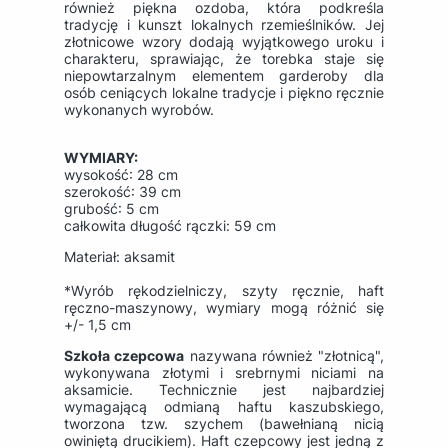
również piękna ozdoba, która podkreśla
tradycję i kunszt lokalnych rzemieślników. Jej
złotnicowe wzory dodają wyjątkowego uroku i
charakteru, sprawiając, że torebka staje się
niepowtarzalnym elementem garderoby dla
osób ceniących lokalne tradycje i piękno ręcznie
wykonanych wyrobów.
WYMIARY:
wysokość: 28 cm
szerokość: 39 cm
grubość: 5 cm
całkowita długość rączki: 59 cm
Materiał: aksamit
*Wyrób rękodzielniczy, szyty ręcznie, haft
ręczno-maszynowy, wymiary mogą różnić się
+/- 1,5 cm
S
zkoła
czepcowa
nazywana również "złotnicą",
wykonywana złotymi i srebrnymi niciami na
aksamicie. Technicznie jest najbardziej
wymagającą odmianą haftu kaszubskiego,
tworzona tzw. szychem (bawełnianą nicią
owiniętą drucikiem). Haft czepcowy jest jedną z