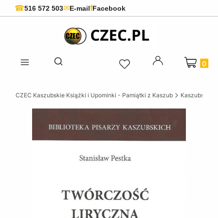
f
☎
✉
516 572 503
E-mail
Facebook
Produkty 
Otwórz wyszukiwarkę
CZEC Kaszubskie Książki i Upominki - Pamiątki z Kaszub
Kaszubskie k