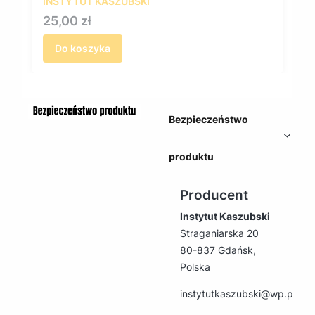
INSTYTUT KASZUBSKI
Cena
25,00 zł
Do koszyka
Bezpieczeństwo
produktu
Producent
Instytut Kaszubski
Straganiarska 20
80-837 Gdańsk,
Polska
instytutkaszubski@wp.pl