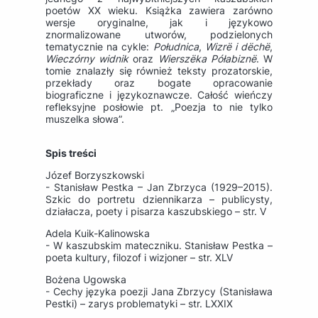
poetów XX wieku. Książka zawiera zarówno
wersje oryginalne, jak i językowo
znormalizowane utworów, podzielonych
tematycznie na cykle:
Południca
,
Wizrë i dëchë
,
Wieczórny widnik
oraz
Wierszëka Półabiznë
. W
tomie znalazły się również teksty prozatorskie,
przekłady oraz bogate opracowanie
biograficzne i językoznawcze. Całość wieńczy
refleksyjne posłowie pt. „Poezja to nie tylko
muszelka słowa”.
Spis treści
Józef Borzyszkowski
- Stanisław Pestka – Jan Zbrzyca (1929–2015).
Szkic do portretu dziennikarza – publicysty,
działacza, poety i pisarza kaszubskiego – str. V
Adela Kuik-Kalinowska
- W kaszubskim mateczniku. Stanisław Pestka –
poeta kultury, filozof i wizjoner – str. XLV
Bożena Ugowska
- Cechy języka poezji Jana Zbrzycy (Stanisława
Pestki) – zarys problematyki – str. LXXIX