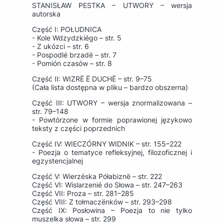
STANISŁAW PESTKA – UTWORY – wersja
autorska
Część I: POŁUDNICA
- Kole Wdzydzkiégo – str. 5
- Z ukózci – str. 6
- Pospodlé brzadë – str. 7
- Pomión czasów – str. 8
Część II: WIZRË Ë DUCHË – str. 9–75
(Cała lista dostępna w pliku – bardzo obszerna)
Część III: UTWORY – wersja znormalizowana –
str. 79–148
- Powtórzone w formie poprawionej językowo
teksty z części poprzednich
Część IV: WIECZÓRNY WIDNIK – str. 155–222
- Poezja o tematyce refleksyjnej, filozoficznej i
egzystencjalnej
Część V: Wierzëska Półabiznë – str. 222
Część VI: Wislarzenié do Słowa – str. 247–263
Część VII: Proza – str. 281–285
Część VIII: Z tołmaczënków – str. 293–298
Część IX: Posłowina – Poezja to nie tylko
muszelka słowa – str. 299