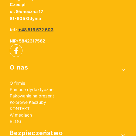
Czec.pl
ul. Słoneczna 17
81-605 Gdynia
tel.:
+48 516 572 503
NIP: 5842317562
Linki w stopce
O nas
O firmie
Pomoce dydaktyczne
Pakowanie na prezent
Kolorowe Kaszuby
KONTAKT
W mediach
BLOG
Bezpieczeństwo