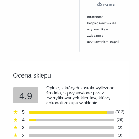
124.18 kB
Informacje
bezpieczeństwa dla
użytkownika ‒
związane z
użytkowaniem książki.
Ocena sklepu
Opinie, z których została wyliczona
średnia, są wystawione przez
4.9
zweryfikowanych klientów, którzy
dokonali zakupu w sklepie.
5
(312)
4
(29)
3
(0)
2
(0)