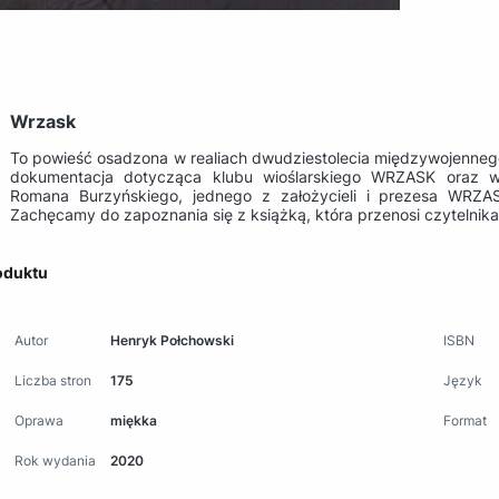
Wrzask
To powieść osadzona w realiach dwudziestolecia międzywojennego. 
dokumentacja dotycząca klubu wioślarskiego WRZASK oraz ws
Romana Burzyńskiego, jednego z założycieli i prezesa WRZASK
Zachęcamy do zapoznania się z książką, która przenosi czytelnika
oduktu
Autor
Henryk Połchowski
ISBN
Liczba stron
175
Język
Oprawa
miękka
Format
Rok wydania
2020