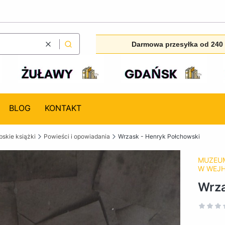
Darmowa przesyłka od 240 
Wyczyść
Szukaj
BLOG
KONTAKT
skie książki
Powieści i opowiadania
Wrzask - Henryk Połchowski
MUZEUM
W WEJ
Wrza