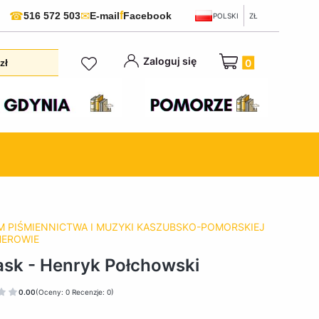
f
☎
✉
516 572 503
E-mail
Facebook
POLSKI
ZŁ
Produkty w koszyku:
Zaloguj się
zł
 PIŚMIENNICTWA I MUZYKI KASZUBSKO-POMORSKIEJ
HEROWIE
sk - Henryk Połchowski
0.00
(Oceny: 0 Recenzje: 0)