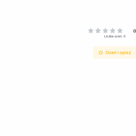
0
Liczba ocen: 0
Oceń i opisz