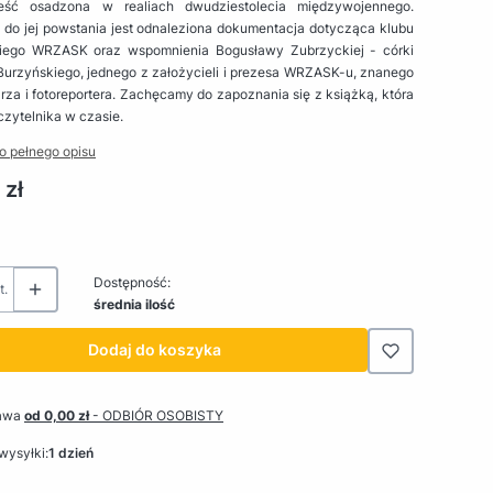
eść osadzona w realiach dwudziestolecia międzywojennego.
ą do jej powstania jest odnaleziona dokumentacja dotycząca klubu
kiego WRZASK oraz wspomnienia Bogusławy Zubrzyckiej - córki
urzyńskiego, jednego z założycieli i prezesa WRZASK-u, znanego
rza i fotoreportera. Zachęcamy do zapoznania się z książką, która
czytelnika w czasie.
o pełnego opisu
 zł
Dostępność:
t.
średnia ilość
Dodaj do koszyka
awa
od 0,00 zł
- ODBIÓR OSOBISTY
wysyłki:
1 dzień