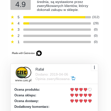
średnia, są wystawione przez
4.9
zweryfikowanych klientów, którzy
dokonali zakupu w sklepie.
5
(312)
4
(29)
3
(0)
2
(0)
1
(0)
Rafał
Dodano: 2019-04-06
Opinia zweryfikowana
Ocena produktu:
Ocena sklepu:
Ocena dostawy:
Dodatkowy komentarz: