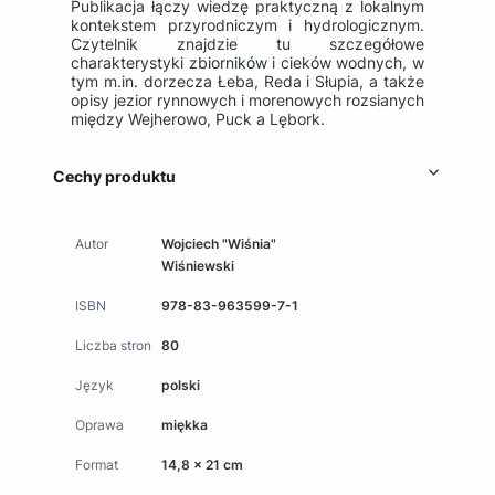
Publikacja łączy wiedzę praktyczną z lokalnym
kontekstem przyrodniczym i hydrologicznym.
Czytelnik znajdzie tu szczegółowe
charakterystyki zbiorników i cieków wodnych, w
tym m.in. dorzecza
Łeba
,
Reda
i
Słupia
, a także
opisy jezior rynnowych i morenowych rozsianych
między
Wejherowo
,
Puck
a
Lębork
.
Cechy produktu
Autor
Wojciech "Wiśnia"
Wiśniewski
ISBN
978-83-963599-7-1
Liczba stron
80
Język
polski
Oprawa
miękka
Format
14,8 x 21 cm