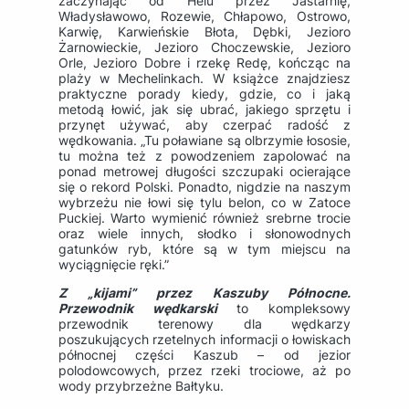
zaczynając od Helu przez Jastarnię,
Władysławowo, Rozewie, Chłapowo, Ostrowo,
Karwię, Karwieńskie Błota, Dębki, Jezioro
Żarnowieckie, Jezioro Choczewskie, Jezioro
Orle, Jezioro Dobre i rzekę Redę, kończąc na
plaży w Mechelinkach. W książce znajdziesz
praktyczne porady kiedy, gdzie, co i jaką
metodą łowić, jak się ubrać, jakiego sprzętu i
przynęt używać, aby czerpać radość z
wędkowania. „Tu poławiane są olbrzymie łososie,
tu można też z powodzeniem zapolować na
ponad metrowej długości szczupaki ocierające
się o rekord Polski. Ponadto, nigdzie na naszym
wybrzeżu nie łowi się tylu belon, co w Zatoce
Puckiej. Warto wymienić również srebrne trocie
oraz wiele innych, słodko i słonowodnych
gatunków ryb, które są w tym miejscu na
wyciągnięcie ręki.”
Z „kijami” przez Kaszuby Północne.
Przewodnik wędkarski
to kompleksowy
przewodnik terenowy dla wędkarzy
poszukujących rzetelnych informacji o łowiskach
północnej części Kaszub – od jezior
polodowcowych, przez rzeki trociowe, aż po
wody przybrzeżne Bałtyku.