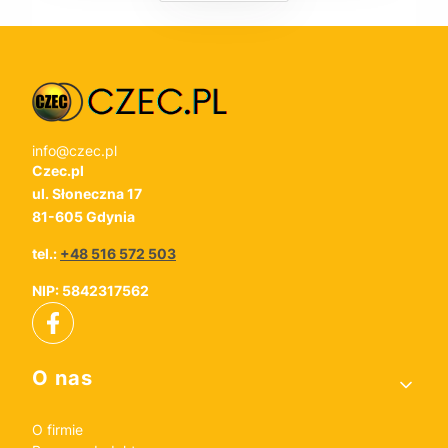
info@czec.pl
Czec.pl
ul. Słoneczna 17
81-605 Gdynia
tel.:
+48 516 572 503
NIP: 5842317562
Linki w stopce
O nas
O firmie