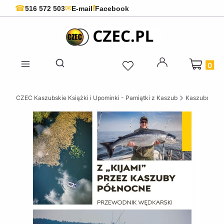
f
☎
✉
516 572 503
E-mail
Facebook
Produkty 
Otwórz wyszukiwarkę
CZEC Kaszubskie Książki i Upominki - Pamiątki z Kaszub
Kaszubskie k