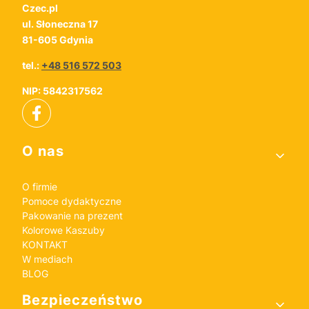
Czec.pl
ul. Słoneczna 17
81-605 Gdynia
tel.:
+48 516 572 503
NIP: 5842317562
Linki w stopce
O nas
O firmie
Pomoce dydaktyczne
Pakowanie na prezent
Kolorowe Kaszuby
KONTAKT
W mediach
BLOG
Bezpieczeństwo