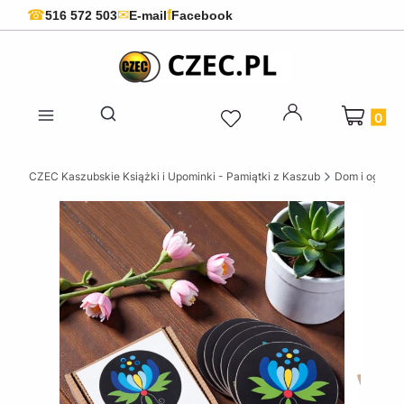
f
☎
✉
516 572 503
E-mail
Facebook
Produkty 
Otwórz wyszukiwarkę
CZEC Kaszubskie Książki i Upominki - Pamiątki z Kaszub
Dom i ogród w