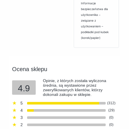
Informacje
bezpieczeństwa dla
użytkownika ‒
związane z
użytkowaniem –
podkładki pod kubek
(korek/papier)
Ocena sklepu
Opinie, z których została wyliczona
średnia, są wystawione przez
4.9
zweryfikowanych klientów, którzy
dokonali zakupu w sklepie.
5
(312)
4
(29)
3
(0)
2
(0)