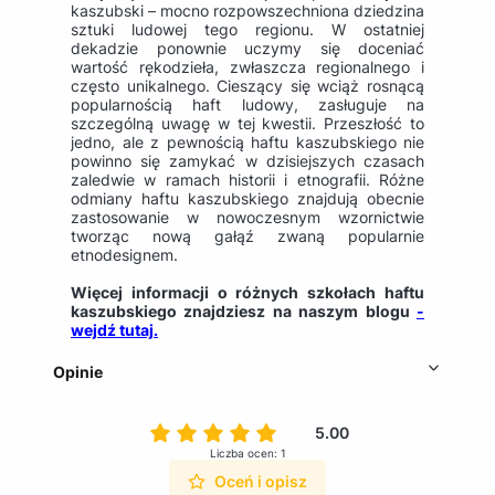
kaszubski – mocno rozpowszechniona dziedzina
sztuki ludowej tego regionu. W ostatniej
dekadzie ponownie uczymy się doceniać
wartość rękodzieła, zwłaszcza regionalnego i
często unikalnego. Cieszący się wciąż rosnącą
popularnością haft ludowy, zasługuje na
szczególną uwagę w tej kwestii. Przeszłość to
jedno, ale z pewnością haftu kaszubskiego nie
powinno się zamykać w dzisiejszych czasach
zaledwie w ramach historii i etnografii. Różne
odmiany haftu kaszubskiego znajdują obecnie
zastosowanie w nowoczesnym wzornictwie
tworząc nową gałąź zwaną popularnie
etnodesignem.
Więcej informacji o różnych szkołach haftu
kaszubskiego znajdziesz na naszym blogu
-
wejdź tutaj.
Opinie
5.00
Liczba ocen: 1
Oceń i opisz