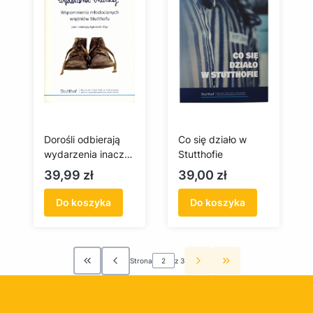
Dorośli odbierają
Co się działo w
wydarzenia inaczej.
Stutthofie
Wspomnienia
Cena
Cena
39,99 zł
39,00 zł
młodocianych
więźniów Stutthofu
Do koszyka
Do koszyka
Strona
z 3
Wróć do pierwszej strony z produktami
Przejdź do ostatni