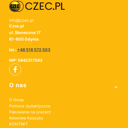
info@czec.pl
Czec.pl
ul. Słoneczna 17
81-605 Gdynia
tel.:
+48 516 572 503
NIP: 5842317562
Linki w stopce
O nas
O firmie
Pomoce dydaktyczne
Pakowanie na prezent
Kolorowe Kaszuby
KONTAKT