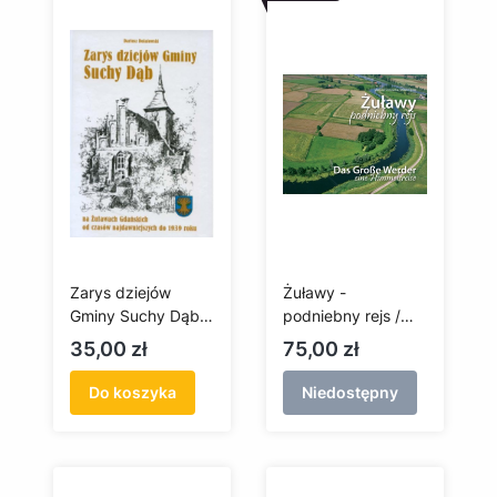
Zarys dziejów
Żuławy -
Gminy Suchy Dąb
podniebny rejs /
na Żuławach
Das Grosse Werder
Cena
Cena
35,00 zł
75,00 zł
Gdańskich od
- eine Himmelsreise
czasów
Do koszyka
Niedostępny
najdawniejszych do
1939 roku