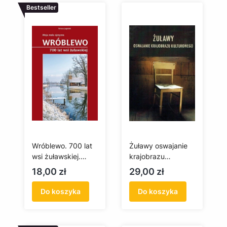
Bestseller
Wróblewo. 700 lat
Żuławy oswajanie
wsi żuławskiej.
krajobrazu
Moja mała ojczyzna
kulturowego
Cena
Cena
18,00 zł
29,00 zł
Do koszyka
Do koszyka