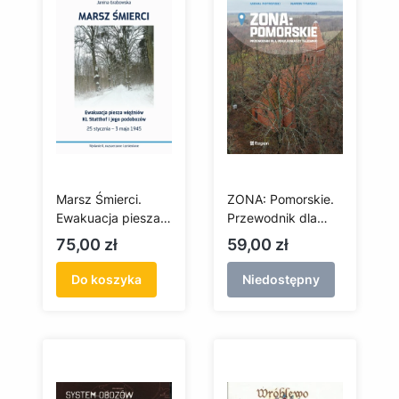
Marsz Śmierci.
ZONA: Pomorskie.
Ewakuacja piesza
Przewodnik dla
więźniów KL
poszukiwaczy
Cena
Cena
75,00 zł
59,00 zł
Stutthof i jego
tajemnic
podobozów. 25
Do koszyka
Niedostępny
stycznia – 3 maja
1945