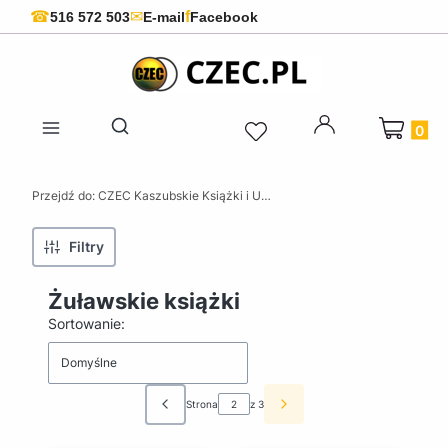
f
☎
✉
516 572 503
E-mail
Facebook
Produkty 
Otwórz wyszukiwarkę
Przejdź do:
CZEC Kaszubskie Książki i Upominki - Pamiątki z Kaszub
Filtry
Żuławskie książki
Lista produktów
Sortowanie:
Domyślne
Strona
z 3
Poprzednie produkty
Następne produkty