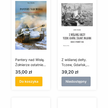
Pantery nad Wisłą.
Z wiślanej delty.
Żołnierze ostatniej
Tczew, Gdańsk,
godziny
Żuławy, Malbork.
Cena
Cena
35,00 zł
39,20 zł
Szkice z podróży
1856
Do koszyka
Niedostępny