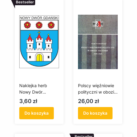
Bestseller
Naklejka herb
Polscy więźniowie
Nowy Dwór
polityczni w obozie
Gdański
Stutthof 1939-
Cena
Cena
3,60 zł
26,00 zł
1945
Do koszyka
Do koszyka
Bestseller