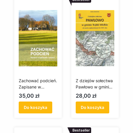
Zachować podcień.
Z dziejów sołectwa
Zapisane w
Pawłowo w gminie
krajobrazie i
Trąbki Wielkie od
Cena
Cena
35,00 zł
28,00 zł
pamięci
czasów
najdawniejszych do
Do koszyka
Do koszyka
1945 roku
Bestseller