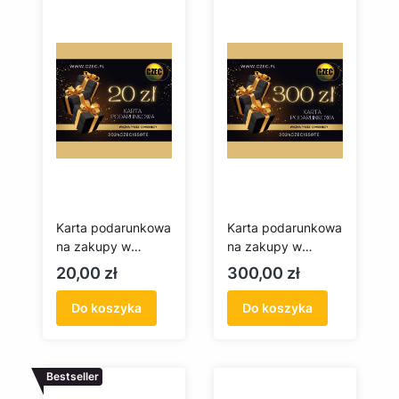
Karta podarunkowa
Karta podarunkowa
na zakupy w
na zakupy w
czec.pl 20 zł
czec.pl 300 zł
Cena
Cena
20,00 zł
300,00 zł
Do koszyka
Do koszyka
Bestseller