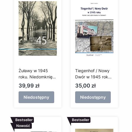
Żuławy w 1945
Tiegenhof / Nowy
roku. Niedomknięte
Dwór w 1945 roku
księgi
Koniec i początek
Cena
Cena
39,99 zł
35,00 zł
miasta na Żuławach
Niedostępny
Niedostępny
Bestseller
Bestseller
Nowość