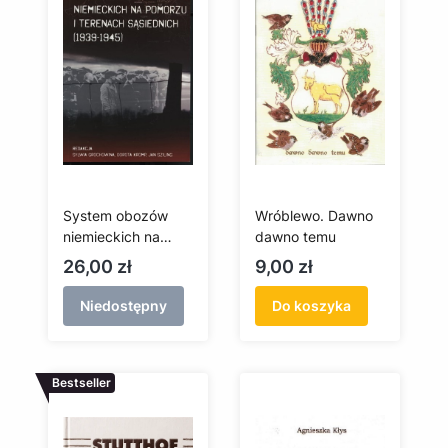
System obozów
Wróblewo. Dawno
niemieckich na
dawno temu
Pomorzu i terenach
Cena
Cena
26,00 zł
9,00 zł
sąsiednich (1939-
1945)
Niedostępny
Do koszyka
Bestseller