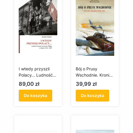
I wtedy przyszli
Bój o Prusy
Polacy… Ludność
Wschodnie. Kronika
miasta i powiatu
dramatu 1944-
Cena
Cena
89,00 zł
39,99 zł
Elbląg w latach
1945
1945–1950
Do koszyka
Do koszyka