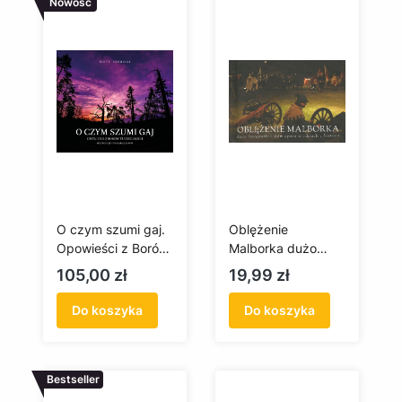
Nowość
O czym szumi gaj.
Oblężenie
Opowieści z Borów
Malborka dużo
Tucholskich
fotografii i słów
Cena
Cena
105,00 zł
19,99 zł
sporo o faktach i
historii
Do koszyka
Do koszyka
Bestseller