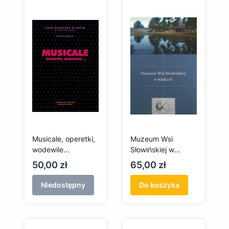
Musicale, operetki,
Muzeum Wsi
wodewile...
Słowińskiej w
Klukach
Cena
Cena
50,00 zł
65,00 zł
Niedostępny
Do koszyka