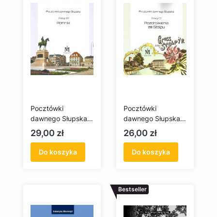
Pocztówki
Pocztówki
dawnego Słupska.
dawnego Słupska.
Pomniki
Pozdrowienia ze
Cena
Cena
29,00 zł
26,00 zł
Stolpu
Do koszyka
Do koszyka
Bestseller