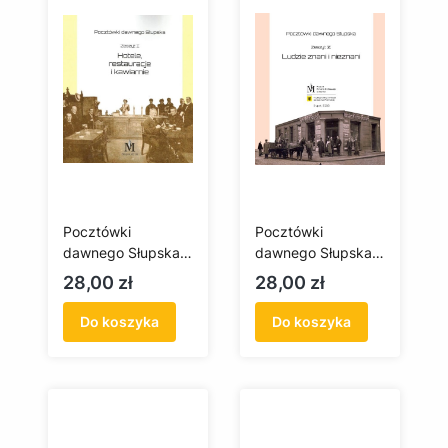
Pocztówki
Pocztówki
dawnego Słupska.
dawnego Słupska.
Hotele, restauracje i
Ludzie znani i
Cena
Cena
28,00 zł
28,00 zł
kawiarnie
nieznani
Do koszyka
Do koszyka