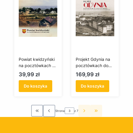
Powiat kwidzyński
Projekt Gdynia na
na pocztówkach z
pocztówkach do
lat 1895–1945
1945 roku z
Cena
Cena
39,99 zł
169,99 zł
kolekcji Piotra
Popińskiego
Do koszyka
Do koszyka
Strona
z 7
Wróć do pierwszej strony z produktami
Przejdź do ostatni