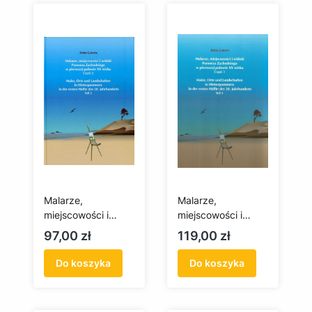
Malarze,
Malarze,
miejscowości i
miejscowości i
widoki Pomorza
widoki Pomorza
Cena
Cena
97,00 zł
119,00 zł
Zachodniego w
Zachodniego w
pierwszej połowie
pierwszej połowie
Do koszyka
Do koszyka
XX wieku. Część 2
XX wieku. Część 3