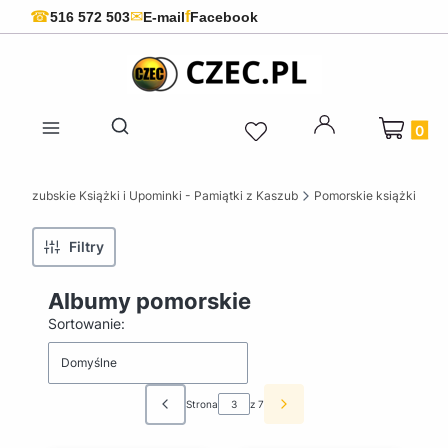
f
☎
✉
516 572 503
E-mail
Facebook
Produkty 
Otwórz wyszukiwarkę
 Kaszubskie Książki i Upominki - Pamiątki z Kaszub
Pomorskie książki
Filtry
Albumy pomorskie
Lista produktów
Sortowanie:
Domyślne
Strona
z 7
Poprzednie produkty
Następne produkty