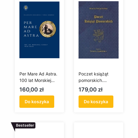
Per Mare Ad Astra.
Poczet książąt
100 lat Morskiej
pomorskich.
Szkoły 1920-2020
Dynastia Gryfitów
Cena
Cena
160,00 zł
179,00 zł
1119-1637
Do koszyka
Do koszyka
Bestseller