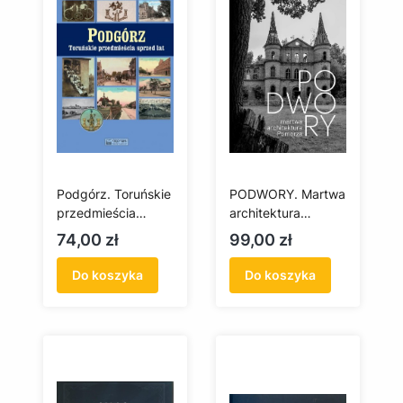
Podgórz. Toruńskie
PODWORY. Martwa
przedmieścia
architektura
sprzed lat
Pomorza
Cena
Cena
74,00 zł
99,00 zł
Do koszyka
Do koszyka