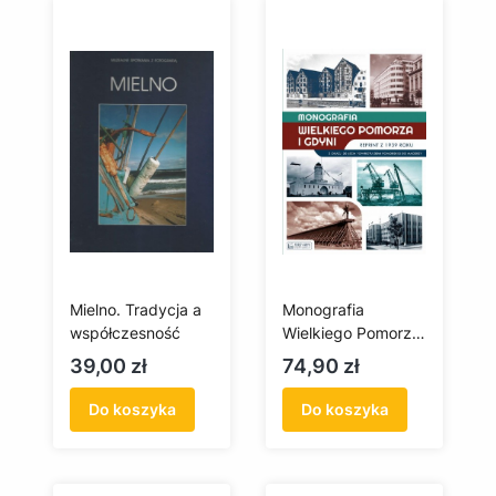
Mielno. Tradycja a
Monografia
współczesność
Wielkiego Pomorza
i Gdyni - reprint z
Cena
Cena
39,00 zł
74,90 zł
1939 r.
Do koszyka
Do koszyka