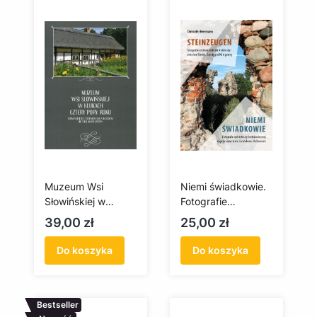
Muzeum Wsi
Niemi świadkowie.
Słowińskiej w
Fotografie
Klukach. Cztery
architektury
Cena
Cena
39,00 zł
25,00 zł
pory roku
średniowiecznej
między
Do koszyka
Do koszyka
Szczecinem,
Gdańskiem i
Królewcem
Bestseller