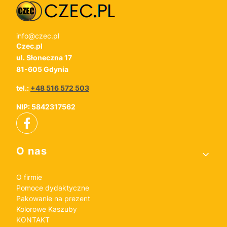
info@czec.pl
Czec.pl
ul. Słoneczna 17
81-605 Gdynia
tel.:
+48 516 572 503
NIP: 5842317562
Linki w stopce
O nas
O firmie
Pomoce dydaktyczne
Pakowanie na prezent
Kolorowe Kaszuby
KONTAKT