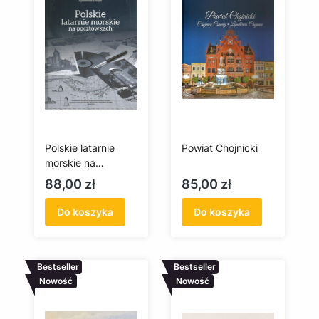
Polskie latarnie
Powiat Chojnicki
morskie na
pocztówkach
Cena
Cena
88,00 zł
85,00 zł
Do koszyka
Do koszyka
Bestseller
Bestseller
Nowość
Nowość