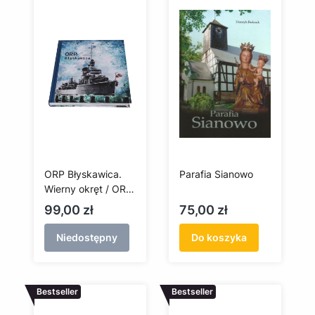
ORP Błyskawica.
Parafia Sianowo
Wierny okręt / ORP
Błyskawica. The
Cena
Cena
99,00 zł
75,00 zł
Loyal Warship
Niedostępny
Do koszyka
Bestseller
Bestseller