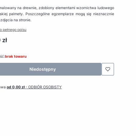
malowany na drewnie, zdobiony elementami wzornictwa ludowego
skiej palmety. Poszczególne egzemplarze mogą się nieznacznie
 zdjęcia na stronie.
o pełnego opisu
 zł
ść:
brak towaru
Niedostępny
awa
od 0,00 zł
- ODBIÓR OSOBISTY