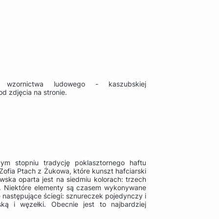
 wzornictwa ludowego - kaszubskiej
 zdjęcia na stronie.
m stopniu tradycję poklasztornego haftu
Zofia Ptach z Żukowa, które kunszt hafciarski
ska oparta jest na siedmiu kolorach: trzech
ym. Niektóre elementy są czasem wykonywane
 następujące ściegi: sznureczek pojedynczy i
ką i węzełki. Obecnie jest to najbardziej