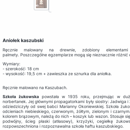
Aniołek kaszubski
Ręcznie malowany na drewnie, zdobiony elementami
palmety. Poszczególne egzemplarze mogą się nieznacznie różnić od
Wymiary:
- szerokość: 18 cm
- wysokość: 19,5 cm + zawieszka ze sznurka dla aniołka.
Ręcznie malowano na Kaszubach.
Szkoła żukowska
powstała w 1935 roku, przejmując w duży
norbertanek. Jej głównymi propagatorkami były siostry: Jadwiga i 
odziedziczyły od swej babci Marianny Okoniewskiej. Szkoła żukow
odcieniach niebieskiego, czerwonym, żółtym, zielonym i czarn
kolorem brązowym, należą do nich – koszyk lub wazon. Stosuje się
podwójny, ścieg płaski (atłasowy), krzyżyki, cegiełkę żukows
rozpowszechniona i rozpoznawalna szkoła haftu kaszubskiego.