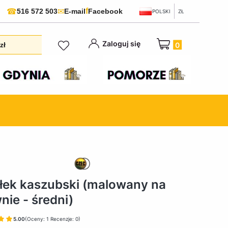
f
☎
✉
516 572 503
E-mail
Facebook
POLSKI
ZŁ
Produkty w koszyku:
Zaloguj się
zł
łek kaszubski (malowany na
nie - średni)
5.00
(Oceny: 1 Recenzje: 0)