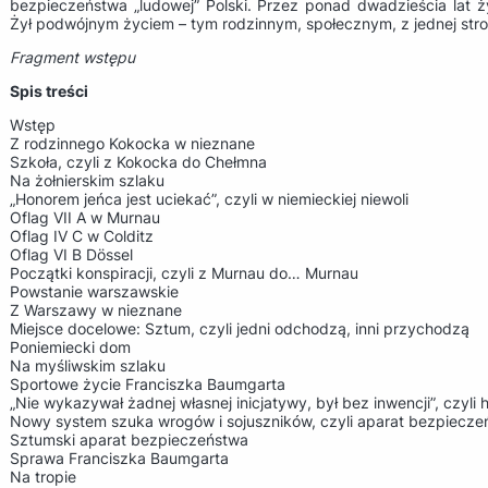
bezpieczeństwa „ludowej” Polski. Przez ponad dwadzieścia lat 
Żył podwójnym życiem – tym rodzinnym, społecznym, z jednej stro
Fragment wstępu
Spis treści
Wstęp
Z rodzinnego Kokocka w nieznane
Szkoła, czyli z Kokocka do Chełmna
Na żołnierskim szlaku
„Honorem jeńca jest uciekać”, czyli w niemieckiej niewoli
Oflag VII A w Murnau
Oflag IV C w Colditz
Oflag VI B Dössel
Początki konspiracji, czyli z Murnau do… Murnau
Powstanie warszawskie
Z Warszawy w nieznane
Miejsce docelowe: Sztum, czyli jedni odchodzą, inni przychodzą
Poniemiecki dom
Na myśliwskim szlaku
Sportowe życie Franciszka Baumgarta
„Nie wykazywał żadnej własnej inicjatywy, był bez inwencji”, czyli
Nowy system szuka wrogów i sojuszników, czyli aparat bezpiecze
Sztumski aparat bezpieczeństwa
Sprawa Franciszka Baumgarta
Na tropie