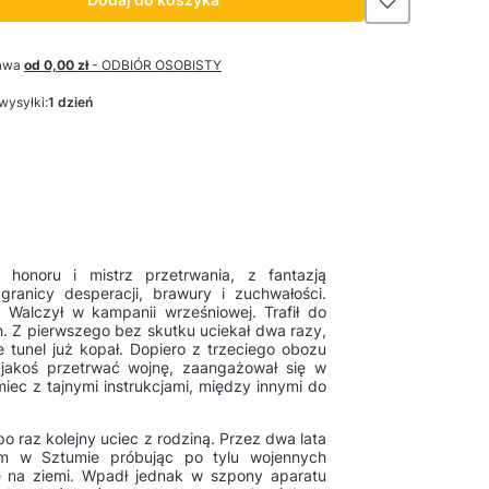
awa
od 0,00 zł
- ODBIÓR OSOBISTY
wysyłki:
1 dzień
, honoru i mistrz przetrwania, z fantazją
anicy desperacji, brawury i zuchwałości.
 Walczył w kampanii wrześniowej. Trafił do
ch. Z pierwszego bez skutku uciekał dwa razy,
e tunel już kopał. Dopiero z trzeciego obozu
 jakoś przetrwać wojnę, zaangażował się w
emiec z tajnymi instrukcjami, między innymi do
o raz kolejny uciec z rodziną. Przez dwa lata
em w Sztumie próbując po tylu wojennych
e na ziemi. Wpadł jednak w szpony aparatu