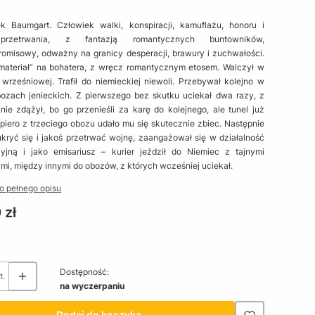
ek Baumgart. Człowiek walki, konspiracji, kamuflażu, honoru i
przetrwania, z fantazją romantycznych buntowników,
omisowy, odważny na granicy desperacji, brawury i zuchwałości.
„materiał” na bohatera, z wręcz romantycznym etosem. Walczył w
wrześniowej. Trafił do niemieckiej niewoli. Przebywał kolejno w
bozach jenieckich. Z pierwszego bez skutku uciekał dwa razy, z
nie zdążył, bo go przenieśli za karę do kolejnego, ale tunel już
piero z trzeciego obozu udało mu się skutecznie zbiec. Następnie
kryć się i jakoś przetrwać wojnę, zaangażował się w działalność
cyjną i jako emisariusz – kurier jeździł do Niemiec z tajnymi
ami, między innymi do obozów, z których wcześniej uciekał.
o pełnego opisu
 zł
Dostępność:
t.
na wyczerpaniu
Dodaj do koszyka