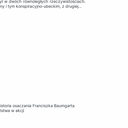
żył w dwóch równoległych rzeczywistościach.
ny i tym konspiracyjno-ubeckim, z drugiej…
 historia osaczania Franciszka Baumgarta
ństwa w akcji