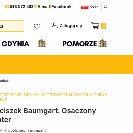
f
☎
✉
516 572 503
E-mail
Facebook
POLSKI
ZŁ
Produkty w koszyku:
Zaloguj się
zł
bohater
ZYSZENIE INICJATYW OBYWATELSKICH TAKA GMINA
MIE
ciszek Baumgart. Osaczony
ter
3.00
(Oceny: 2 Recenzje: 0)