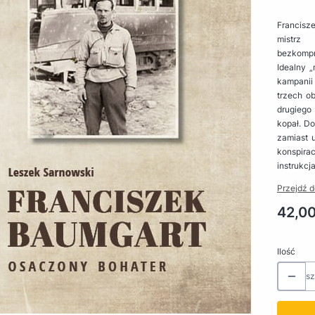
Francisz
mistrz 
bezkompr
Idealny 
kampanii 
trzech o
drugiego 
kopał. Do
zamiast u
konspira
instrukcj
Przejdź d
Cena
42,00
Ilość
sz