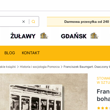
Darmowa przesyłka od 240 
Wyczyść
Szukaj
BLOG
KONTAKT
kie książki
Historia i socjologia Pomorza
Franciszek Baumgart. Osaczony 
STOWAR
W SZTU
Fran
boha