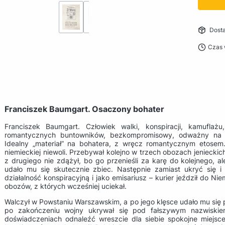
Dost
Czas 
Franciszek Baumgart. Osaczony bohater
Franciszek Baumgart. Człowiek walki, konspiracji, kamuflażu
romantycznych buntowników, bezkompromisowy, odważny na gr
Idealny „materiał” na bohatera, z wręcz romantycznym etosem.
niemieckiej niewoli. Przebywał kolejno w trzech obozach jeniecki
z drugiego nie zdążył, bo go przenieśli za karę do kolejnego, al
udało mu się skutecznie zbiec. Następnie zamiast ukryć się i
działalność konspiracyjną i jako emisariusz – kurier jeździł do Ni
obozów, z których wcześniej uciekał.
Walczył w Powstaniu Warszawskim, a po jego klęsce udało mu się p
po zakończeniu wojny ukrywał się pod fałszywym nazwiski
doświadczeniach odnaleźć wreszcie dla siebie spokojne miejsc