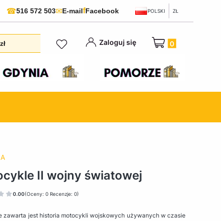
f
☎
✉
516 572 503
E-mail
Facebook
POLSKI
ZŁ
Produkty w koszyku:
Zaloguj się
zł
NA
cykle II wojny światowej
0.00
(Oceny: 0 Recenzje: 0)
e zawarta jest historia motocykli wojskowych używanych w czasie