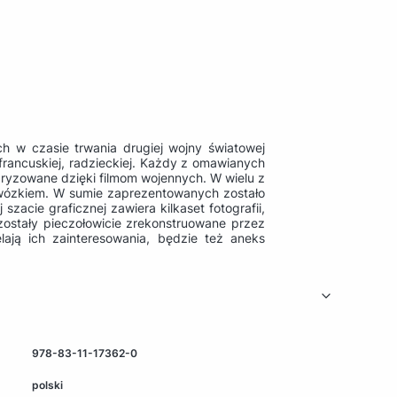
h w czasie trwania drugiej wojny światowej
, francuskiej, radzieckiej. Każdy z omawianych
aryzowane dzięki filmom wojennych. W wielu z
wózkiem. W sumie zaprezentowanych zostało
zacie graficznej zawiera kilkaset fotografii,
zostały pieczołowicie zrekonstruowane przez
lają ich zainteresowania, będzie też aneks
978-83-11-17362-0
polski