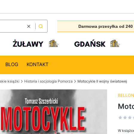
Darmowa przesyłka od 240 
Wyczyść
Szukaj
BLOG
KONTAKT
kie książki
Historia i socjologia Pomorza
Motocykle II wojny światowej
BELLO
Moto
W książc