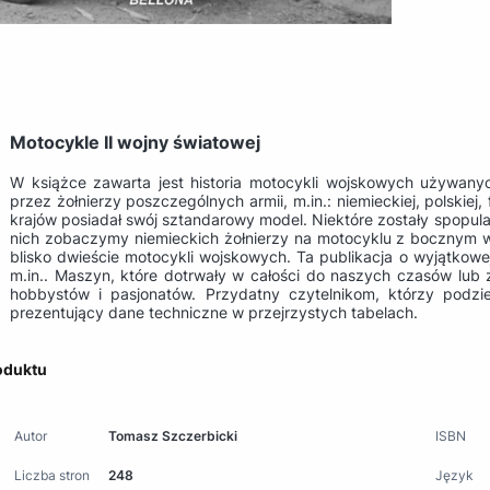
Motocykle II wojny światowej
W książce zawarta jest historia motocykli wojskowych używanyc
przez żołnierzy poszczególnych armii, m.in.: niemieckiej, polskiej
krajów posiadał swój sztandarowy model. Niektóre zostały spopul
nich zobaczymy niemieckich żołnierzy na motocyklu z bocznym 
blisko dwieście motocykli wojskowych. Ta publikacja o wyjątkowej s
m.in.. Maszyn, które dotrwały w całości do naszych czasów lub 
hobbystów i pasjonatów. Przydatny czytelnikom, którzy podzie
prezentujący dane techniczne w przejrzystych tabelach.
oduktu
Autor
Tomasz Szczerbicki
ISBN
Liczba stron
248
Język