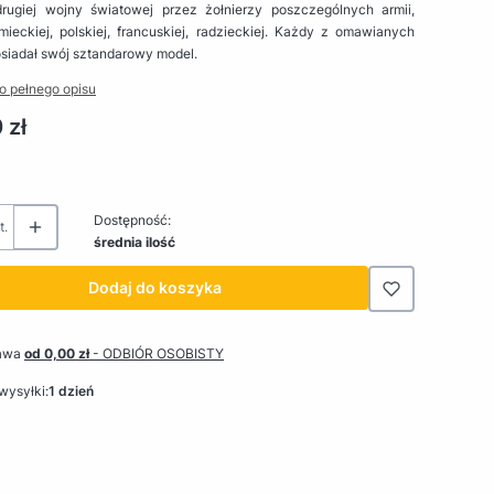
drugiej wojny światowej przez żołnierzy poszczególnych armii,
emieckiej, polskiej, francuskiej, radzieckiej. Każdy z omawianych
osiadał swój sztandarowy model.
o pełnego opisu
 zł
Dostępność:
t.
średnia ilość
Dodaj do koszyka
awa
od 0,00 zł
- ODBIÓR OSOBISTY
wysyłki:
1 dzień