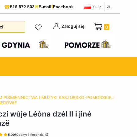
f
☎
✉
516 572 503
E-mail
Facebook
POLSKI
ZŁ
Produkty w koszyku:
Zaloguj się
zł
 PIŚMIENNICTWA I MUZYKI KASZUBSKO-POMORSKIEJ
HEROWIE
zi wùje Léòna dzél II i jiné
azë
5.00
(Oceny: 1 Recenzje: 0)