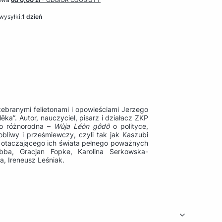
wysyłki:
1 dzień
zebranymi felietonami i opowieściami Jerzego
ka”. Autor, nauczyciel, pisarz i działacz ZKP
zo różnorodna –
Wùja Léòn gôdô
o polityce,
bliwy i prześmiewczy, czyli tak jak Kaszubi
otaczającego ich świata pełnego poważnych
bba, Gracjan Fopke, Karolina Serkowska-
a, Ireneusz Leśniak.