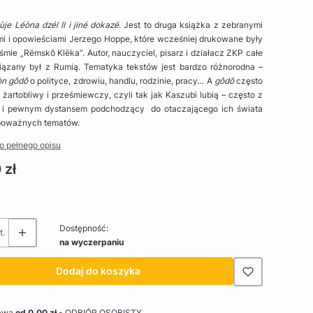
je Léòna dzél II i jiné dokazë
. Jest to druga książka z zebranymi
mi i opowieściami Jerzego Hoppe, które wcześniej drukowane były
iśmie „Rëmskô Klëka”. Autor, nauczyciel, pisarz i działacz ZKP całe
iązany był z Rumią. Tematyka tekstów jest bardzo różnorodna –
òn gôdô
o polityce, zdrowiu, handlu, rodzinie, pracy… A
gôdô
często
żartobliwy i prześmiewczy, czyli tak jak Kaszubi lubią – często z
i pewnym dystansem podchodzący do otaczającego ich świata
poważnych tematów.
o pełnego opisu
 zł
Dostępność:
t.
na wyczerpaniu
Dodaj do koszyka
awa
od 0,00 zł
- ODBIÓR OSOBISTY