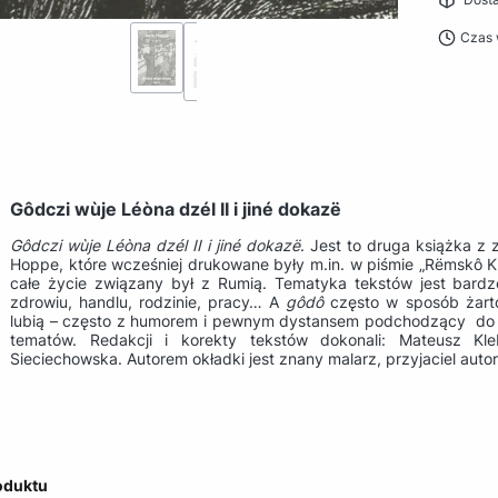
Czas 
Gôdczi wùje Léòna dzél II i jiné dokazë
Gôdczi wùje Léòna dzél II i jiné dokazë
. Jest to druga książka z 
Hoppe, które wcześniej drukowane były m.in. w piśmie „Rëmskô Klë
całe życie związany był z Rumią. Tematyka tekstów jest bard
zdrowiu, handlu, rodzinie, pracy… A
gôdô
często w sposób żarto
lubią – często z humorem i pewnym dystansem podchodzący do 
tematów. Redakcji i korekty tekstów dokonali: Mateusz Kle
Sieciechowska.
Autorem okładki jest znany malarz, przyjaciel autor
oduktu