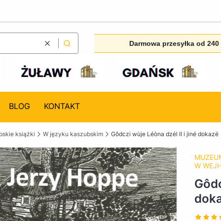
Darmowa przesyłka od 240 
Wyczyść
Szukaj
BLOG
KONTAKT
skie książki
W języku kaszubskim
Gôdczi wùje Léòna dzél II i jiné dokazë
MUZEUM
W WEJ
Gôdc
dok