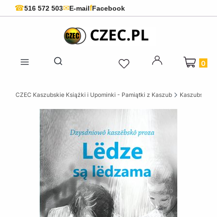
f
☎
✉
516 572 503
E-mail
Facebook
Produkty 
Otwórz wyszukiwarkę
CZEC Kaszubskie Książki i Upominki - Pamiątki z Kaszub
Kaszubskie k