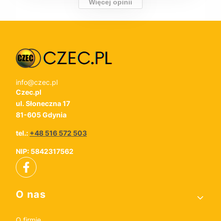
Więcej opinii
info@czec.pl
Czec.pl
ul. Słoneczna 17
81-605 Gdynia
tel.:
+48 516 572 503
NIP: 5842317562
Linki w stopce
O nas
O firmie