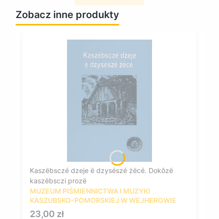
Zobacz inne produkty
Kaszëbsczé dzeje ë dzysészé żëcé. Dokôzë
kaszëbsczi prozë
MUZEUM PIŚMIENNICTWA I MUZYKI
KASZUBSKO-POMORSKIEJ W WEJHEROWIE
Cena
23,00 zł