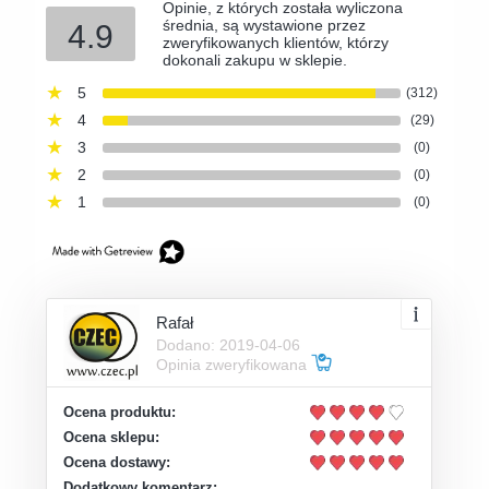
Opinie, z których została wyliczona
średnia, są wystawione przez
4.9
zweryfikowanych klientów, którzy
dokonali zakupu w sklepie.
5
(312)
4
(29)
3
(0)
2
(0)
1
(0)
Rafał
Dodano: 2019-04-06
Opinia zweryfikowana
Ocena produktu:
Ocena sklepu:
Ocena dostawy:
Dodatkowy komentarz: