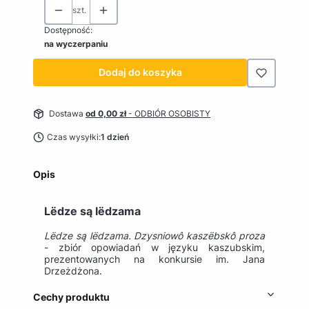
szt.
Dostępność:
na wyczerpaniu
Dodaj do koszyka
Dostawa
od 0,00 zł
- ODBIÓR OSOBISTY
Czas wysyłki:
1 dzień
Opis
Lëdze są lëdzama
Lëdze są lëdzama. Dzysniowô kaszëbskô proza
- zbiór opowiadań w języku kaszubskim,
prezentowanych na konkursie im. Jana
Drzeżdżona.
Cechy produktu