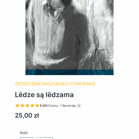
ZRZESZENIE KASZUBSKO-POMORSKIE
Lëdze są lëdzama
5.00
(Oceny: 1 Recenzje: 0)
Cena
25,00 zł
Ilość