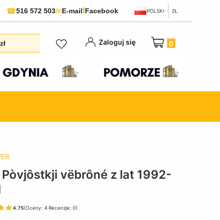
f
☎
✉
516 572 503
E-mail
Facebook
POLSKI
ZŁ
Produkty w koszyku:
Zaloguj się
zł
VER
 Pòvjôstkji vëbrôné z lat 1992-
1
4.75
(Oceny: 4 Recenzje: 0)