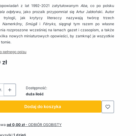
 opowiadań z lat 1992-2021 zatytułowanym
Aba
, co po polsku
ala odpływu
, jako prozaik przypomniał się Artur Jabłoński. Autor
j trylogii, jak krytycy literaccy nazywają twórcę trzech
i:
Namerkôny
,
Smùgã
i
Fényks
, sięgnął tym razem po własne
nia rozproszone wcześniej na łamach gazet i czasopism, a także
 kilka nowych miniaturowych opowieści, by zamknąć je wszystkie
 tomie.
o pełnego opisu
 zł
Dostępność:
t.
duża ilość
Dodaj do koszyka
awa
od 0,00 zł
- ODBIÓR OSOBISTY
wysyłki:
1 dzień