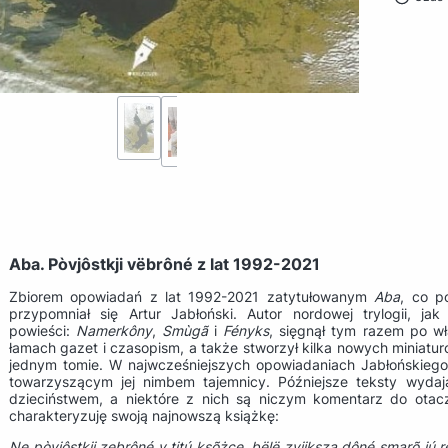
Aba. Pòvjôstkji vëbrôné z lat 1992-2021
Zbiorem opowiadań z lat 1992-2021 zatytułowanym
Aba
, co p
przypomniał się Artur Jabłoński. Autor nordowej trylogii, ja
powieści:
Namerkôny
,
Smùgã
i
Fényks
, sięgnął tym razem po w
łamach gazet i czasopism, a także stworzył kilka nowych miniatu
jednym tomie. W najwcześniejszych opowiadaniach Jabłońskiego 
towarzyszącym jej nimbem tajemnicy. Późniejsze teksty wyda
dzieciństwem, a niektóre z nich są niczym komentarz do otacza
charakteryzuję swoją najnowszą książkę:
Ne pòvjôstkji zebrôné v titú ksõżce, bëlë zvjiksza dôné smarõ jú