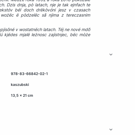
. Dzis dnja, pò latach, nje je tak ejnfach te
tekstóv bél doch drëkòvóni jesz v czasach
a wożëc ë pòdzelëc sã njima z tereczasnim
napjisôné v wostatnëch latach. Téj ne nové mdõ
ú kjédes mjalë leżnosc zajistnjec, bëc mòże
978-83-66842-02-1
kaszubski
13,5 x 21 cm