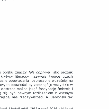
o polsku znaczy
fala odpływu
, jako prozaik
k krytycy literaccy nazywają twórcę trzech
łasne opowiadania rozproszone wcześniej na
rowych opowieści, by zamknąć je wszystkie w
dostrzec można jakąś fascynację śmiercią i
ją się być pewnym rozliczeniem z własnym
jącej nas rzeczywistości. A. Jabłoński tak
 rëchli. Medzë rokã 1992 a rokã 2018 pòkôzalë