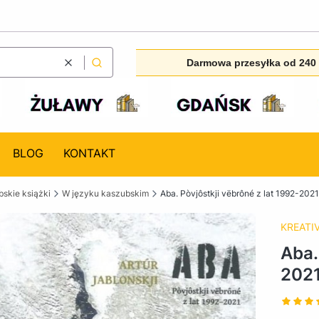
Darmowa przesyłka od 240 
Wyczyść
Szukaj
BLOG
KONTAKT
skie książki
W języku kaszubskim
Aba. Pòvjôstkji vëbrôné z lat 1992-2021
KREATI
Aba.
202