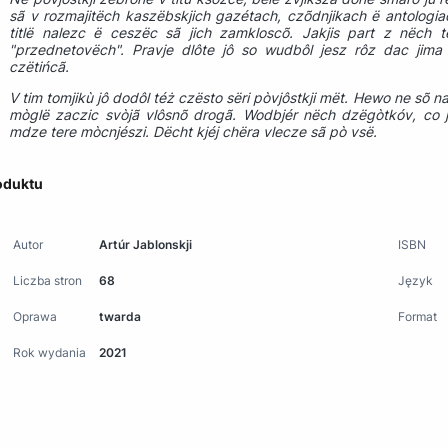
sã v rozmajitëch kaszëbskjich gazétach, czõdnjikach ë antologiach
titlë nalezc ë ceszëc sã jich zamkloscõ. Jakjis part z nëch 
"przednetovëch". Pravje dlôte jô so wudbôl jesz rôz dac jim
czëtińcã.
V tim tomjikù jô dodôl téż czësto sëri pòvjôstkji mët. Hewo ne sõ 
mòglë zaczic svòjã vlôsnõ drogã. Wodbjér nëch dzëgòtkóv, co j
mdze tere mòcnjészi. Dëcht kjéj chëra vlecze sã pò vsë.
oduktu
Autor
Artúr Jablonskji
ISBN
Liczba stron
68
Język
Oprawa
twarda
Format
Rok wydania
2021