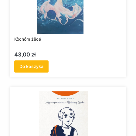
Kòchóm żëcé
Cena
43,00 zł
Do koszyka