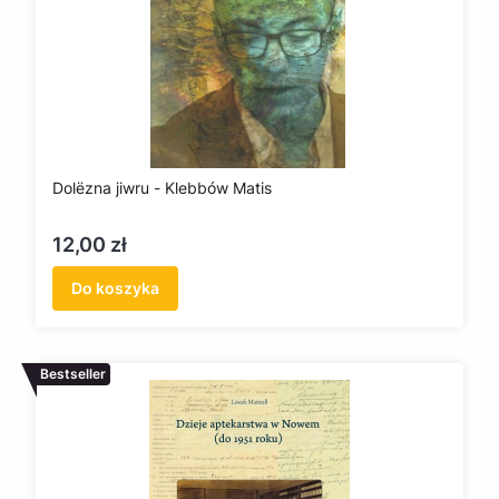
Dolëzna jiwru - Klebbów Matis
Cena
12,00 zł
Do koszyka
Bestseller