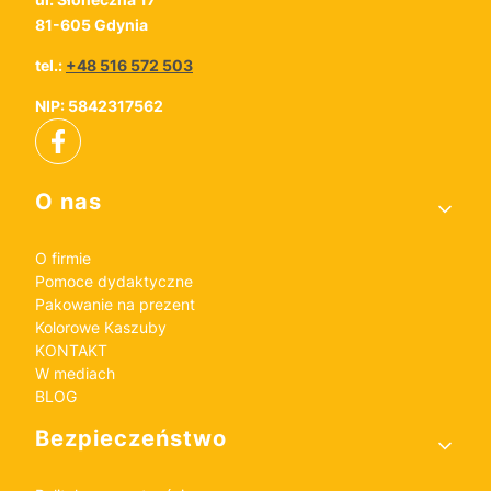
81-605 Gdynia
tel.:
+48 516 572 503
NIP: 5842317562
Linki w stopce
O nas
O firmie
Pomoce dydaktyczne
Pakowanie na prezent
Kolorowe Kaszuby
KONTAKT
W mediach
BLOG
Bezpieczeństwo