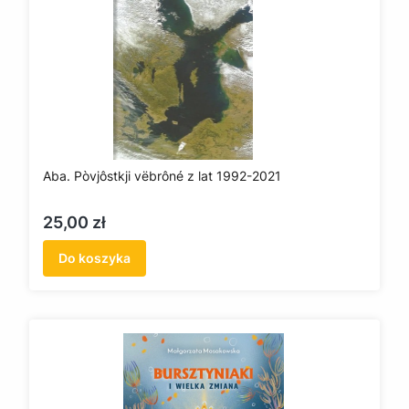
Aba. Pòvjôstkji vëbrôné z lat 1992-2021
Cena
25,00 zł
Do koszyka