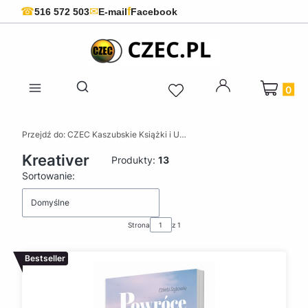
f
☎
✉
516 572 503
E-mail
Facebook
Produkty 
Otwórz wyszukiwarkę
Przejdź do:
CZEC Kaszubskie Książki i Upominki - Pamiątki z Kaszub
Kreativer
Produkty:
13
Lista produktów
Sortowanie:
Domyślne
Strona
z 1
Bestseller