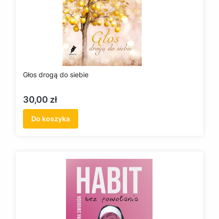
Głos drogą do siebie
Cena
30,00 zł
Do koszyka