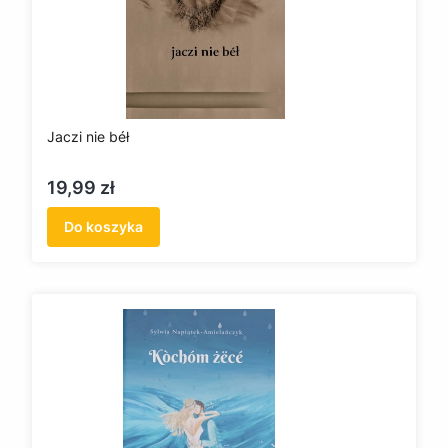
Jaczi nie béł
Cena
19,99 zł
Do koszyka