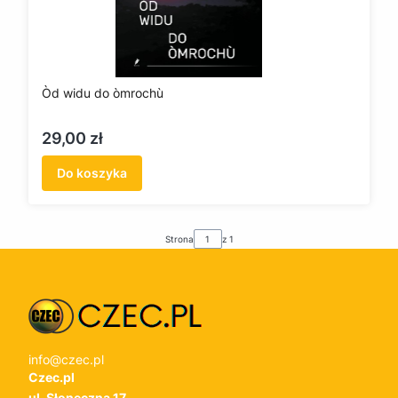
Òd widu do òmrochù
Cena
29,00 zł
Do koszyka
Strona
z 1
info@czec.pl
Czec.pl
ul. Słoneczna 17