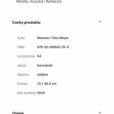
literata, muzyka i tłumacza.
Cechy produktu
Autor
Mateùsz Titës Meyer
ISBN
978-83-66842-25-0
Liczba stron
64
Język
kaszubski
Oprawa
miękka
Format
13 x 20,5 cm
Rok wydania
2024
Opinie