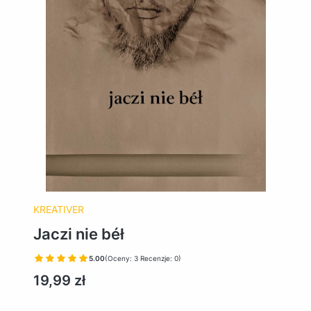
KREATIVER
Jaczi nie béł
5.00
(Oceny: 3 Recenzje: 0)
Cena
19,99 zł