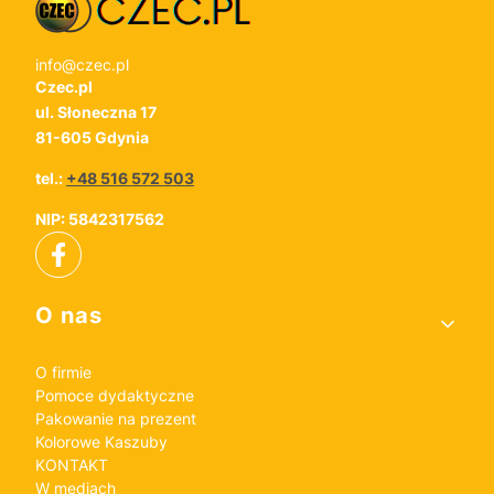
info@czec.pl
Czec.pl
ul. Słoneczna 17
81-605 Gdynia
tel.:
+48 516 572 503
NIP: 5842317562
Linki w stopce
O nas
O firmie
Pomoce dydaktyczne
Pakowanie na prezent
Kolorowe Kaszuby
KONTAKT
W mediach