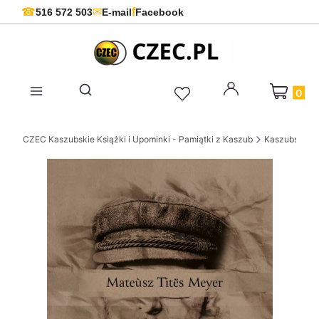
f
☎
✉
516 572 503
E-mail
Facebook
Produkty 
Otwórz wyszukiwarkę
CZEC Kaszubskie Książki i Upominki - Pamiątki z Kaszub
Kaszubskie k