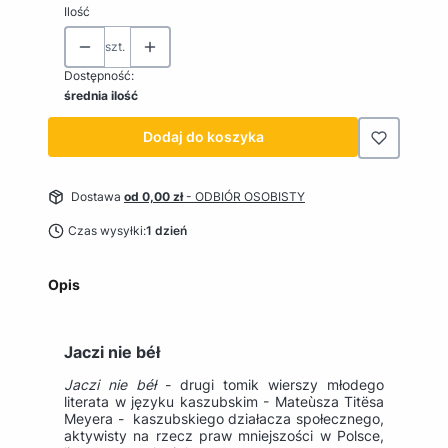
Ilość
szt.
Dostępność:
średnia ilość
Dodaj do koszyka
Dostawa
od 0,00 zł
- ODBIÓR OSOBISTY
Czas wysyłki:
1 dzień
Opis
Jaczi nie béł
Jaczi nie béł
- drugi tomik wierszy młodego
literata w języku kaszubskim - Mateùsza Titësa
Meyera - kaszubskiego działacza społecznego,
aktywisty na rzecz praw mniejszości w Polsce,