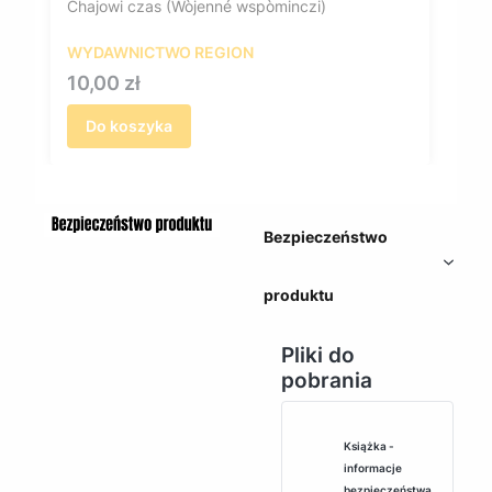
Chajowi czas (Wòjenné wspòminczi)
WYDAWNICTWO REGION
Cena
10,00 zł
Do koszyka
Bezpieczeństwo
produktu
Pliki do
pobrania
Książka -
informacje
bezpieczeństwa