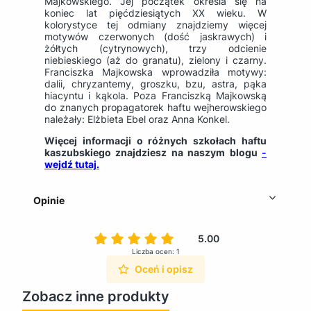
Majkowskiego. Jej początek określa się na
koniec lat pięćdziesiątych XX wieku. W
kolorystyce tej odmiany znajdziemy więcej
motywów czerwonych (dość jaskrawych) i
żółtych (cytrynowych), trzy odcienie
niebieskiego (aż do granatu), zielony i czarny.
Franciszka Majkowska wprowadziła motywy:
dalii, chryzantemy, groszku, bzu, astra, pąka
hiacyntu i kąkola. Poza Franciszką Majkowską
do znanych propagatorek haftu wejherowskiego
należały: Elżbieta Ebel oraz Anna Konkel.
Więcej informacji o różnych szkołach haftu
kaszubskiego znajdziesz na naszym blogu
-
wejdź tutaj.
Opinie
5.00
Liczba ocen: 1
Oceń i opisz
Zobacz inne produkty