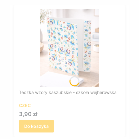
Teczka wzory kaszubskie - szkoła wejherowska
CZEC
Cena
3,90 zł
Do koszyka