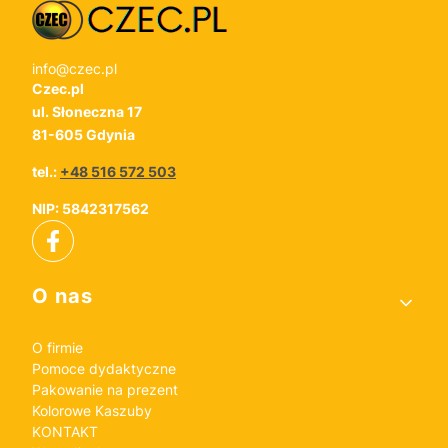
info@czec.pl
Czec.pl
ul. Słoneczna 17
81-605 Gdynia
tel.:
+48 516 572 503
NIP: 5842317562
Linki w stopce
O nas
O firmie
Pomoce dydaktyczne
Pakowanie na prezent
Kolorowe Kaszuby
KONTAKT