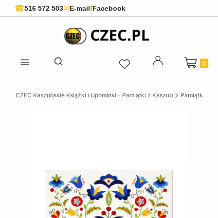
f
☎
✉
516 572 503
E-mail
Facebook
Produkty 
Otwórz wyszukiwarkę
CZEC Kaszubskie Książki i Upominki - Pamiątki z Kaszub
Pamiątki fol