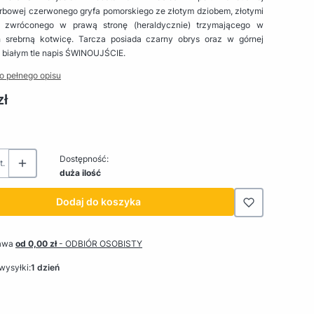
erbowej czerwonego gryfa pomorskiego ze złotym dziobem, złotymi
 zwróconego w prawą stronę (heraldycznie) trzymającego w
 srebrną kotwicę. Tarcza posiada czarny obrys oraz w górnej
 białym tle napis ŚWINOUJŚCIE.
o pełnego opisu
zł
Dostępność:
t.
duża ilość
Dodaj do koszyka
awa
od 0,00 zł
- ODBIÓR OSOBISTY
wysyłki:
1 dzień