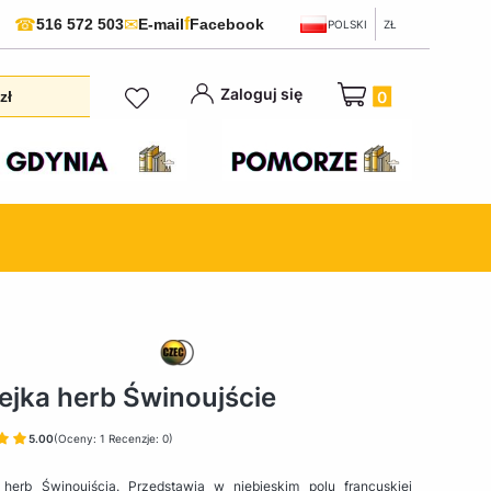
f
☎
✉
516 572 503
E-mail
Facebook
POLSKI
ZŁ
Produkty w koszyku:
Zaloguj się
zł
ejka herb Świnoujście
5.00
(Oceny: 1 Recenzje: 0)
 herb Świnoujścia. Przedstawia w niebieskim polu francuskiej