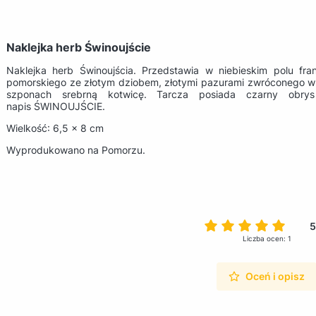
Naklejka herb Świnoujście
Naklejka herb Świnoujścia. Przedstawia w niebieskim polu fra
pomorskiego ze złotym dziobem, złotymi pazurami zwróconego w 
szponach srebrną kotwicę. Tarcza posiada czarny obry
napis ŚWINOUJŚCIE.
Wielkość: 6,5 x 8 cm
Wyprodukowano na Pomorzu.
5
Liczba ocen: 1
Oceń i opisz