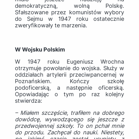
demokratyczną, wolną Polskę.
Sfałszowane przez komunistów wybory
do Sejmu w 1947 roku ostatecznie
zweryfikowały te marzenia.
W Wojsku Polskim
W 1947 roku Eugeniusz Wrochna
otrzymuje powołanie do wojska. Służy w
oddziałach artylerii przeciwpancernej w
Poznańskiem. Kończy szkołę
podoficerską, a następnie oficerską.
Opowiadając o tym po raz kolejny
stwierdza:
– Miałem szczęście, trafiłem na dobrego
dowódcę, wywodzącego się jeszcze z
przedwojennej szkoły. To on pchał mnie
do przodu. Zachęcał do nauki. Niestety,
po jakimś czasie został usunięty z