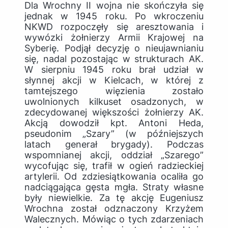
Dla Wrochny II wojna nie skończyła się
jednak w 1945 roku. Po wkroczeniu
NKWD rozpoczęły się aresztowania i
wywózki żołnierzy Armii Krajowej na
Syberię. Podjął decyzję o nieujawnianiu
się, nadal pozostając w strukturach AK.
W sierpniu 1945 roku brał udział w
słynnej akcji w Kielcach, w której z
tamtejszego więzienia zostało
uwolnionych kilkuset osadzonych, w
zdecydowanej większości żołnierzy AK.
Akcją dowodził kpt. Antoni Heda,
pseudonim „Szary” (w późniejszych
latach generał brygady). Podczas
wspomnianej akcji, oddział „Szarego”
wycofując się, trafił w ogień radzieckiej
artylerii. Od zdziesiątkowania ocaliła go
nadciągająca gęsta mgła. Straty własne
były niewielkie. Za tę akcję Eugeniusz
Wrochna został odznaczony Krzyżem
Walecznych. Mówiąc o tych zdarzeniach