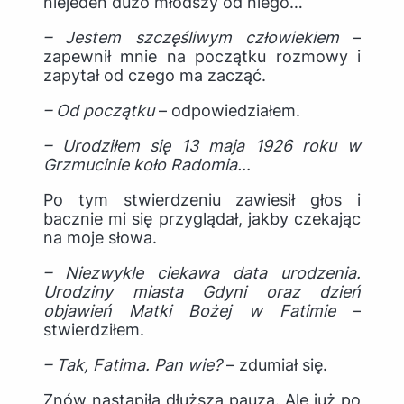
niejeden dużo młodszy od niego…
– Jestem szczęśliwym człowiekiem
–
zapewnił mnie na początku rozmowy i
zapytał od czego ma zacząć.
– Od początku
– odpowiedziałem.
– Urodziłem się 13 maja 1926 roku w
Grzmucinie koło Radomia…
Po tym stwierdzeniu zawiesił głos i
bacznie mi się przyglądał, jakby czekając
na moje słowa.
– Niezwykle ciekawa data urodzenia.
Urodziny miasta Gdyni oraz dzień
objawień Matki Bożej w Fatimie
–
stwierdziłem.
– Tak, Fatima. Pan wie?
– zdumiał się.
Znów nastąpiła dłuższa pauza. Ale już po