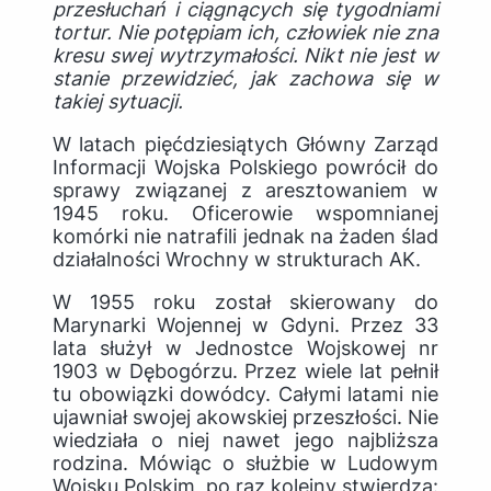
przesłuchań i ciągnących się tygodniami
tortur. Nie potępiam ich, człowiek nie zna
kresu swej wytrzymałości. Nikt nie jest w
stanie przewidzieć, jak zachowa się w
takiej sytuacji.
W latach pięćdziesiątych Główny Zarząd
Informacji Wojska Polskiego powrócił do
sprawy związanej z aresztowaniem w
1945 roku. Oficerowie wspomnianej
komórki nie natrafili jednak na żaden ślad
działalności Wrochny w strukturach AK.
W 1955 roku został skierowany do
Marynarki Wojennej w Gdyni. Przez 33
lata służył w Jednostce Wojskowej nr
1903 w Dębogórzu. Przez wiele lat pełnił
tu obowiązki dowódcy. Całymi latami nie
ujawniał swojej akowskiej przeszłości. Nie
wiedziała o niej nawet jego najbliższa
rodzina. Mówiąc o służbie w Ludowym
Wojsku Polskim, po raz kolejny stwierdza: