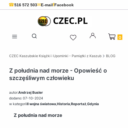
f
☎
✉
516 572 503
E-mail
Facebook
Produkty 
Otwórz wyszukiwarkę
CZEC Kaszubskie Książki i Upominki - Pamiątki z Kaszub
BLOG
Z południa nad morze - Opowieść o
szczęśliwym człowieku
autor:
Andrzej Busler
dodano: 07-10-2024
w kategorii
II wojna światowa
,
Historia
,
Reportaż
,
Gdynia
Z południa nad morze