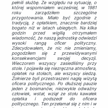
pełnili służbę. Ze względu na sytuację, o
której wspomniałem wcześniej, w 1981
roku zarządziłem szczególne
przygotowania. Miało być zgodnie z
tradycją, z opłatkiem, znacznie bardziej
bogato niż w latach ubiegłych. Na kilka
godzin przed wigilią otrzymałem
wiadomość, że naszą jednostkę odwiedzi
wysoki rangą oficer polityczny.
Zdecydowałem, że nic nie zmieniamy,
pogodziłem się z przewidywanymi
konsekwencjami swojej decyzji.
Wieczorem wszyscy zasiedliśmy przy
stole. I pojawiła się niezręczna atmosfera,
opłatek na stołach, ale wszyscy siedzą.
Żołnierze byli przestraszeni nagłą wizytą
oficera politycznego. Po dłuższej pauzie
jeden z bosmanów, niezwykle odważny
człowiek, wstał, wziął ze stołu kawałek
opłatka i podszedł do oficera
politycznego. Ten przełamał się z nim i w