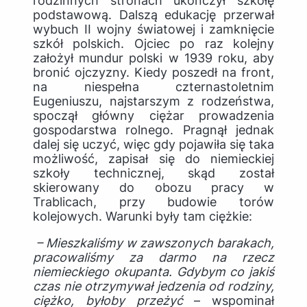
rodzinnych stronach ukończył szkołę
podstawową. Dalszą edukację przerwał
wybuch II wojny światowej i zamknięcie
szkół polskich. Ojciec po raz kolejny
założył mundur polski w 1939 roku, aby
bronić ojczyzny. Kiedy poszedł na front,
na niespełna czternastoletnim
Eugeniuszu, najstarszym z rodzeństwa,
spoczął główny ciężar prowadzenia
gospodarstwa rolnego. Pragnął jednak
dalej się uczyć, więc gdy pojawiła się taka
możliwość, zapisał się do niemieckiej
szkoły technicznej, skąd został
skierowany do obozu pracy w
Trablicach, przy budowie torów
kolejowych. Warunki były tam ciężkie:
– Mieszkaliśmy w zawszonych barakach,
pracowaliśmy za darmo na rzecz
niemieckiego okupanta. Gdybym co jakiś
czas nie otrzymywał jedzenia od rodziny,
ciężko, byłoby przeżyć
– wspominał