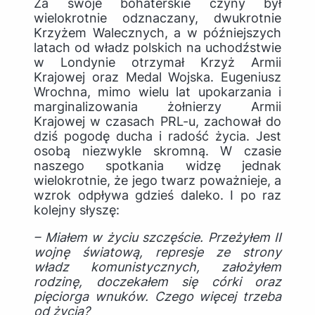
Za swoje bohaterskie czyny był
wielokrotnie odznaczany, dwukrotnie
Krzyżem Walecznych, a w późniejszych
latach od władz polskich na uchodźstwie
w Londynie otrzymał Krzyż Armii
Krajowej oraz Medal Wojska. Eugeniusz
Wrochna, mimo wielu lat upokarzania i
marginalizowania żołnierzy Armii
Krajowej w czasach PRL-u, zachował do
dziś pogodę ducha i radość życia. Jest
osobą niezwykle skromną. W czasie
naszego spotkania widzę jednak
wielokrotnie, że jego twarz poważnieje, a
wzrok odpływa gdzieś daleko. I po raz
kolejny słyszę:
– Miałem w życiu szczęście. Przeżyłem II
wojnę światową, represje ze strony
władz komunistycznych, założyłem
rodzinę, doczekałem się córki oraz
pięciorga wnuków. Czego więcej trzeba
od życia?