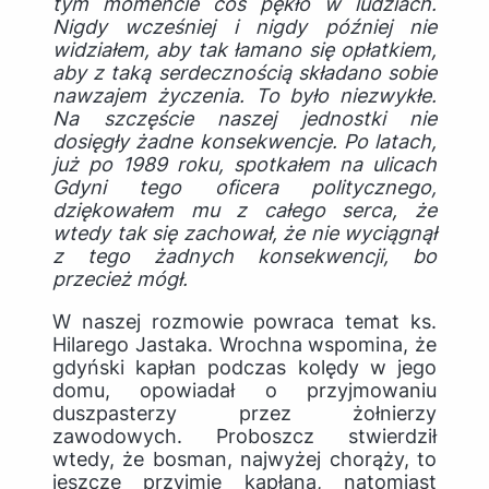
tym momencie coś pękło w ludziach.
Nigdy wcześniej i nigdy później nie
widziałem, aby tak łamano się opłatkiem,
aby z taką serdecznością składano sobie
nawzajem życzenia. To było niezwykłe.
Na szczęście naszej jednostki nie
dosięgły żadne konsekwencje. Po latach,
już po 1989 roku, spotkałem na ulicach
Gdyni tego oficera politycznego,
dziękowałem mu z całego serca, że
wtedy tak się zachował, że nie wyciągnął
z tego żadnych konsekwencji, bo
przecież mógł.
W naszej rozmowie powraca temat ks.
Hilarego Jastaka. Wrochna wspomina, że
gdyński kapłan podczas kolędy w jego
domu, opowiadał o przyjmowaniu
duszpasterzy przez żołnierzy
zawodowych. Proboszcz stwierdził
wtedy, że bosman, najwyżej chorąży, to
jeszcze przyjmie kapłana, natomiast