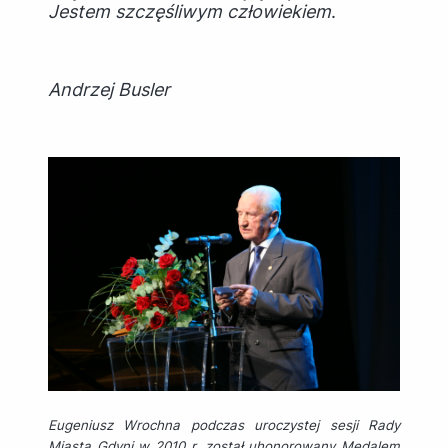
Jestem szczęśliwym człowiekiem
.
Andrzej Busler
Eugeniusz Wrochna podczas uroczystej sesji Rady
Miasta Gdyni w 2010 r. został uhonorowany Medalem