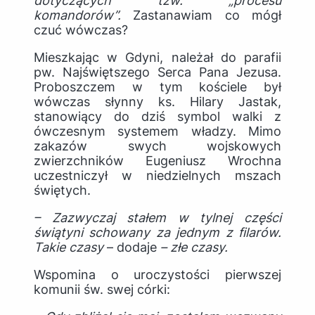
dotyczących tzw. „procesu
komandorów”.
Zastanawiam co mógł
czuć wówczas?
Mieszkając w Gdyni, należał do parafii
pw. Najświętszego Serca Pana Jezusa.
Proboszczem w tym kościele był
wówczas słynny ks. Hilary Jastak,
stanowiący do dziś symbol walki z
ówczesnym systemem władzy. Mimo
zakazów swych wojskowych
zwierzchników Eugeniusz Wrochna
uczestniczył w niedzielnych mszach
świętych.
– Zazwyczaj stałem w tylnej części
świątyni schowany za jednym z filarów.
Takie czasy
– dodaje
– złe czasy.
Wspomina o uroczystości pierwszej
komunii św. swej córki: