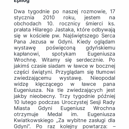
Epilog
Dwa tygodnie po naszej rozmowie, 17
stycznia 2010 roku, jestem na
obchodach 10. rocznicy śmierci ks.
prałata Hilarego Jastaka, które odbywają
się w kościele pw. Najświętszego Serca
Pana Jezusa w Gdyni. Kiedy oglądam
wystawę poświęconą gdyńskiemu
kapłanowi, spotykam Eugeniusza
Wrochnę. Witamy się serdecznie. Po
jakimś czasie siadam w ławce w bocznej
części świątyni. Przyglądam się tłumowi
zwiedzającemu wystawę. Nieopodal
widzę klęczącego w ławce pana
Eugeniusza. Na tle zwiedzających jest
jakby nieobecny. Trzy tygodnie później
10 lutego podczas Uroczystej Sesji Rady
Miasta Gdyni Eugeniusz Wrochna
otrzymuje Medal im. Eugeniusza
Kwiatkowskiego „Za wybitne zasługi dla
Gdyni”. Po raz kolejny powtarza:
–