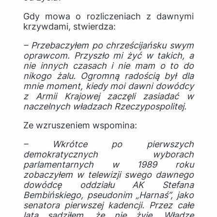
Gdy mowa o rozliczeniach z dawnymi
krzywdami, stwierdza:
– Przebaczyłem po chrześcijańsku swym
oprawcom. Przyszło mi żyć w takich, a
nie innych czasach i nie mam o to do
nikogo żalu. Ogromną radością był dla
mnie moment, kiedy moi dawni dowódcy
z Armii Krajowej zaczęli zasiadać w
naczelnych władzach Rzeczypospolitej.
Ze wzruszeniem wspomina:
– Wkrótce po pierwszych
demokratycznych wyborach
parlamentarnych w 1989 roku
zobaczyłem w telewizji swego dawnego
dowódcę oddziału AK Stefana
Bembińskiego, pseudonim „Harnaś”, jako
senatora pierwszej kadencji. Przez całe
lata sądziłem, że nie żyje. Władze