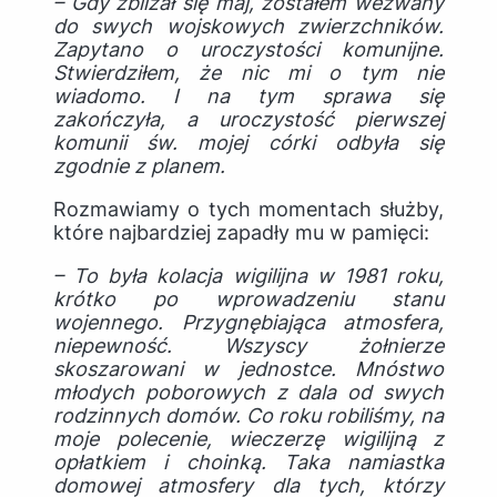
– Gdy zbliżał się maj, zostałem wezwany
do swych wojskowych zwierzchników.
Zapytano o uroczystości komunijne.
Stwierdziłem, że nic mi o tym nie
wiadomo. I na tym sprawa się
zakończyła, a uroczystość pierwszej
komunii św. mojej córki odbyła się
zgodnie z planem.
Rozmawiamy o tych momentach służby,
które najbardziej zapadły mu w pamięci:
– To była kolacja wigilijna w 1981 roku,
krótko po wprowadzeniu stanu
wojennego. Przygnębiająca atmosfera,
niepewność. Wszyscy żołnierze
skoszarowani w jednostce. Mnóstwo
młodych poborowych z dala od swych
rodzinnych domów. Co roku robiliśmy, na
moje polecenie, wieczerzę wigilijną z
opłatkiem i choinką. Taka namiastka
domowej atmosfery dla tych, którzy