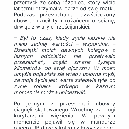
przemycił ze sobą różaniec, który wiele
lat temu otrzymał w darze od swej matki.
Podczas przesłuchania rozwścieczony
ubowiec rzucił tym różańcem o ścianę,
drwiąc z wiary chrześcijańskiej.
– Był to czas, kiedy życie ludzkie nie
miało żadnej wartości – wspomina. –
Dziesiątki moich dawnych kolegów z
leśnych oddziałów nie przetrwało
przesłuchań, część zmarła tysiące
kilometrów od swej ojczyzny. W moim
umyśle pojawiała się wtedy upiorna myśl,
że moje życie jest warte zaledwie tyle, co
życie robaka, którego w każdym
momencie można unicestwić.
Po jednym z przesłuchań ubowcy
ciągnęli skatowanego Wrochnę za nogi
korytarzami więzienia. W pewnym
momencie pojawił się w mundurze
oficera UB dawny kolega z ławy szkolnej.