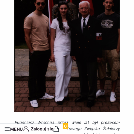
Eugeniusz Wrochna przez wiele lat był prezesem
Produkty w koszyku: 0. Zobacz szczegó
gdyńskiego oddziału Światowego Związku Żołnierzy
Zaloguj się
MENU