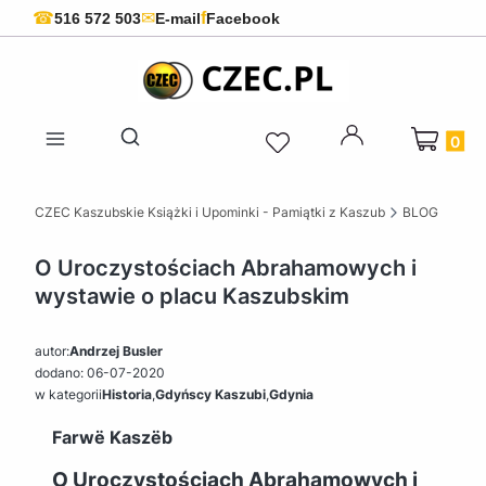
f
☎
✉
516 572 503
E-mail
Facebook
Produkty 
Otwórz wyszukiwarkę
CZEC Kaszubskie Książki i Upominki - Pamiątki z Kaszub
BLOG
O Uroczystościach Abrahamowych i
wystawie o placu Kaszubskim
autor:
Andrzej Busler
dodano: 06-07-2020
w kategorii
Historia
,
Gdyńscy Kaszubi
,
Gdynia
Farwë Kaszëb
O Uroczystościach Abrahamowych i