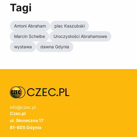
Tagi
Antoni Abraham
plac Kaszubski
Marcin Scheibe
Uroczystości Abrahamowe
wystawa
dawna Gdynia
info@czec.pl
Czec.pl
ul. Słoneczna 17
81-605 Gdynia