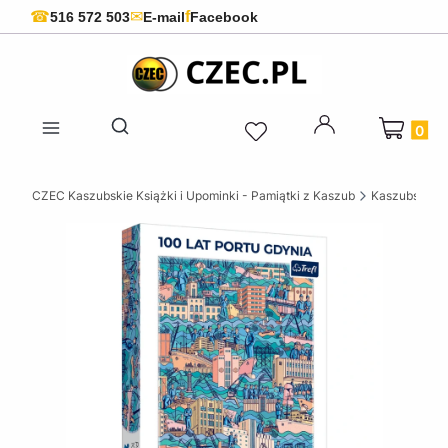
f
☎
✉
516 572 503
E-mail
Facebook
Produkty 
Otwórz wyszukiwarkę
CZEC Kaszubskie Książki i Upominki - Pamiątki z Kaszub
Kaszubskie k