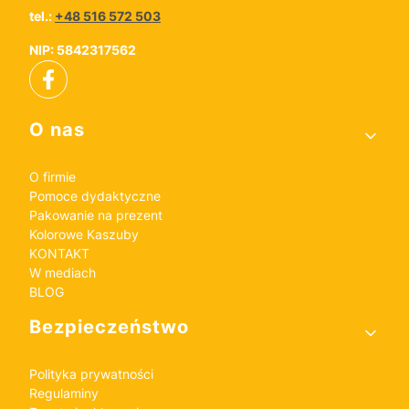
tel.:
+48 516 572 503
NIP: 5842317562
Linki w stopce
O nas
O firmie
Pomoce dydaktyczne
Pakowanie na prezent
Kolorowe Kaszuby
KONTAKT
W mediach
BLOG
Bezpieczeństwo
Polityka prywatności
Regulaminy