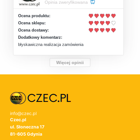
Opinia zweryfikowana
Ocena produktu:
Ocena sklepu:
Ocena dostawy:
Dodatkowy komentarz:
błyskawiczna realizacja zamówienia
Więcej opinii
info@czec.pl
Czec.pl
ul. Słoneczna 17
81-605 Gdynia