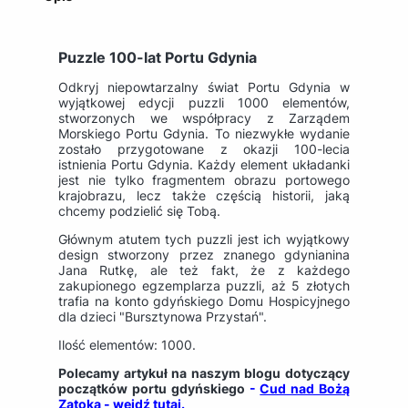
Puzzle 100-lat Portu Gdynia
Odkryj niepowtarzalny świat Portu Gdynia w
wyjątkowej edycji puzzli 1000 elementów,
stworzonych we współpracy z Zarządem
Morskiego Portu Gdynia. To niezwykłe wydanie
zostało przygotowane z okazji 100-lecia
istnienia Portu Gdynia. Każdy element układanki
jest nie tylko fragmentem obrazu portowego
krajobrazu, lecz także częścią historii, jaką
chcemy podzielić się Tobą.
Głównym atutem tych puzzli jest ich wyjątkowy
design stworzony przez znanego gdynianina
Jana Rutkę, ale też fakt, że z każdego
zakupionego egzemplarza puzzli, aż 5 złotych
trafia na konto gdyńskiego Domu Hospicyjnego
dla dzieci "Bursztynowa Przystań".
Ilość elementów: 1000.
Polecamy artykuł na naszym blogu dotyczący
początków portu gdyńskiego
-
Cud nad Bożą
Zatoką - wejdź tutaj.