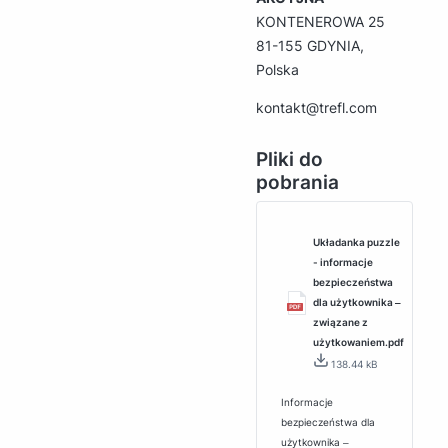
KONTENEROWA 25
81-155 GDYNIA,
Polska
kontakt@trefl.com
Pliki do
pobrania
Układanka puzzle
- informacje
bezpieczeństwa
dla użytkownika ‒
związane z
użytkowaniem.pdf
138.44 kB
Informacje
bezpieczeństwa dla
użytkownika ‒