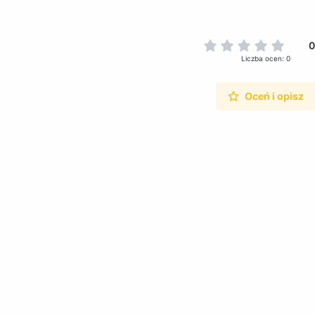
0
Liczba ocen: 0
Oceń i opisz