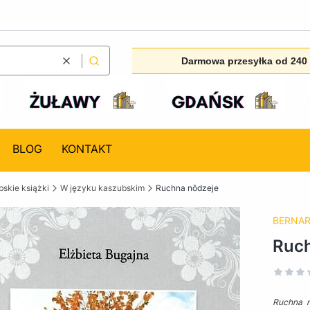
Darmowa przesyłka od 240 
Wyczyść
Szukaj
BLOG
KONTAKT
skie książki
W języku kaszubskim
Ruchna nôdzeje
BERNA
Ruch
Ruchna n