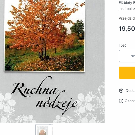
Elżbiety
jak i pols
Przejdź d
Cena
19,50
Ilość
sz
Dost
Czas 