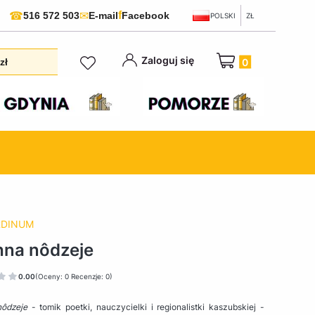
f
☎
✉
516 572 503
E-mail
Facebook
POLSKI
ZŁ
Produkty w koszyku:
Zaloguj się
zł
RDINUM
na nôdzeje
0.00
(Oceny: 0 Recenzje: 0)
ôdzeje
- tomik poetki, nauczycielki i regionalistki kaszubskiej -