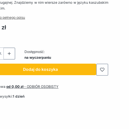
 Bugajnej. Znajdziemy w nim wiersze zarówno w języku kaszubskim
kim.
o pełnego opisu
 zł
Dostępność:
t.
na wyczerpaniu
Dodaj do koszyka
awa
od 0,00 zł
- ODBIÓR OSOBISTY
wysyłki:
1 dzień