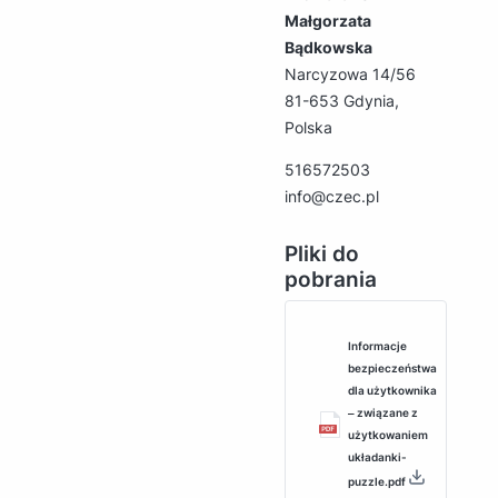
Małgorzata
Bądkowska
Narcyzowa 14/56
81-653 Gdynia,
Polska
516572503
info@czec.pl
Pliki do
pobrania
Informacje
bezpieczeństwa
dla użytkownika
‒ związane z
użytkowaniem
układanki-
puzzle.pdf