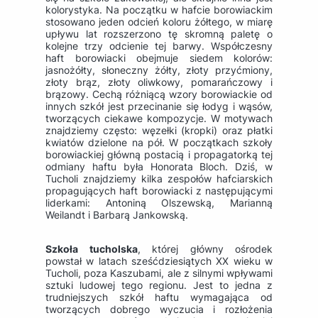
kolorystyka. Na początku w hafcie borowiackim
stosowano jeden odcień koloru żółtego, w miarę
upływu lat rozszerzono tę skromną paletę o
kolejne trzy odcienie tej barwy. Współczesny
haft borowiacki obejmuje siedem kolorów:
jasnożółty, słoneczny żółty, złoty przyćmiony,
złoty brąz, złoty oliwkowy, pomarańczowy i
brązowy. Cechą różniącą wzory borowiackie od
innych szkół jest przecinanie się łodyg i wąsów,
tworzących ciekawe kompozycje. W motywach
znajdziemy często: węzełki (kropki) oraz płatki
kwiatów dzielone na pół. W początkach szkoły
borowiackiej główną postacią i propagatorką tej
odmiany haftu była Honorata Bloch. Dziś, w
Tucholi znajdziemy kilka zespołów hafciarskich
propagujących haft borowiacki z następującymi
liderkami: Antoniną Olszewską, Marianną
Weilandt i Barbarą Jankowską.
Szkoła tucholska
, której główny ośrodek
powstał w latach sześćdziesiątych XX wieku w
Tucholi, poza Kaszubami, ale z silnymi wpływami
sztuki ludowej tego regionu. Jest to jedna z
trudniejszych szkół haftu wymagająca od
tworzących dobrego wyczucia i rozłożenia