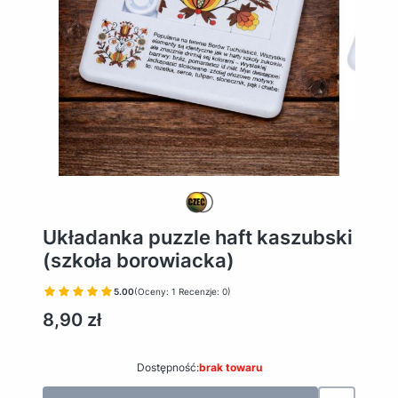
Układanka puzzle haft kaszubski
(szkoła borowiacka)
5.00
(Oceny: 1 Recenzje: 0)
Cena
8,90 zł
Dostępność:
brak towaru