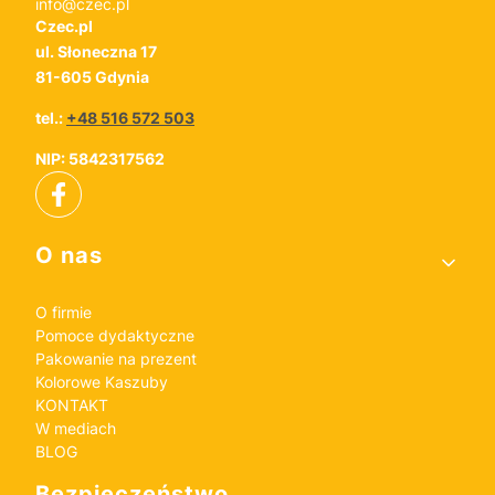
info@czec.pl
Czec.pl
ul. Słoneczna 17
81-605 Gdynia
tel.:
+48 516 572 503
NIP: 5842317562
Linki w stopce
O nas
O firmie
Pomoce dydaktyczne
Pakowanie na prezent
Kolorowe Kaszuby
KONTAKT
W mediach
BLOG
Bezpieczeństwo