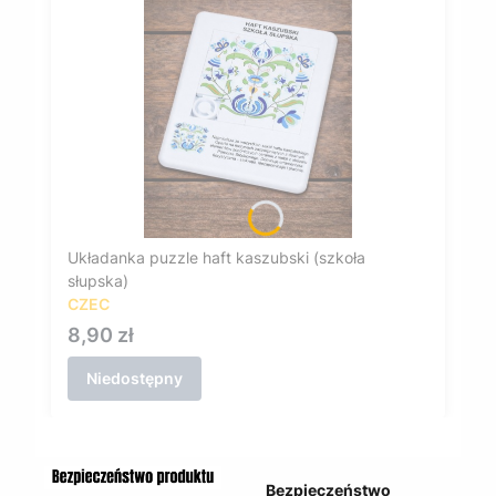
Układanka puzzle haft kaszubski (szkoła
słupska)
CZEC
Cena
8,90 zł
Niedostępny
Bezpieczeństwo