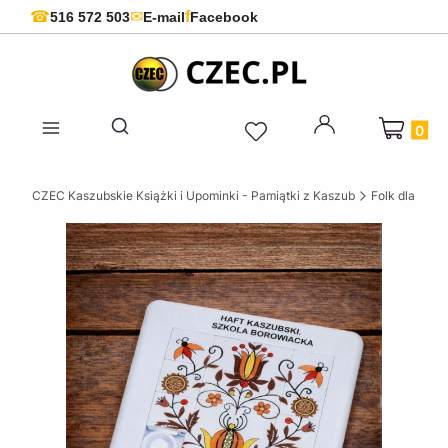
f
☎
✉
516 572 503
E-mail
Facebook
Produkty 
Otwórz wyszukiwarkę
CZEC Kaszubskie Książki i Upominki - Pamiątki z Kaszub
Folk dla dziec