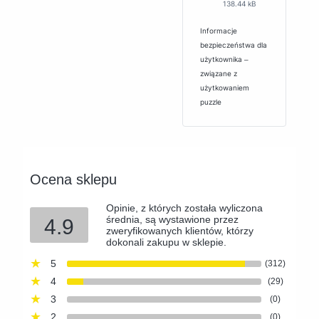
138.44 kB
Informacje
bezpieczeństwa dla
użytkownika ‒
związane z
użytkowaniem
puzzle
Ocena sklepu
Opinie, z których została wyliczona
średnia, są wystawione przez
4.9
zweryfikowanych klientów, którzy
dokonali zakupu w sklepie.
5
(312)
4
(29)
3
(0)
2
(0)