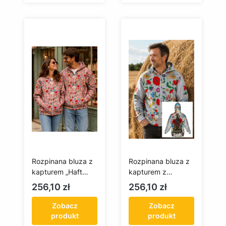
Rozpinana bluza z
Rozpinana bluza z
kapturem „Haft
kapturem z
kociewski na
napisem Kociewie i
Cena
Cena
256,10 zł
256,10 zł
różowym tle”
ludowymi
skrzypcami
Zobacz
Zobacz
produkt
produkt