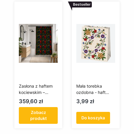
Bestseller
Zasłona z haftem
Mała torebka
kociewskim –
ozdobna - haft
nadruk fullprint
kociewski
Cena
Cena
359,60 zł
3,99 zł
140×250 cm
Zobacz
Do koszyka
produkt