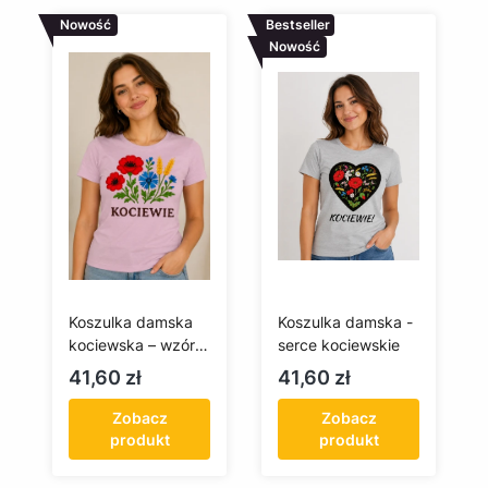
Nowość
Bestseller
Nowość
Koszulka damska
Koszulka damska -
kociewska – wzór
serce kociewskie
haftu kociewskiego
Cena
Cena
41,60 zł
41,60 zł
Zobacz
Zobacz
produkt
produkt