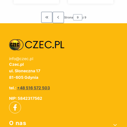
Strona
z 9
Wróć do pierwszej strony z produktami
info@czec.pl
Czec.pl
ul. Słoneczna 17
81-605 Gdynia
tel.:
+48 516 572 503
NIP: 5842317562
Linki w stopce
O nas