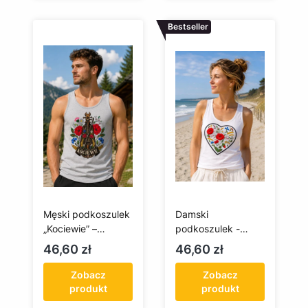
Bestseller
Męski podkoszulek
Damski
„Kociewie” –
podkoszulek -
skrzypce i kwiaty
kociewskie serce
Cena
Cena
46,60 zł
46,60 zł
kociewskie
Zobacz
Zobacz
produkt
produkt