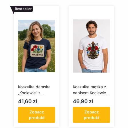
Bestseller
Koszulka damska
Koszulka męska z
„Kociewie” z
napisem Kociewie i
kwiatowym wzorem
ludowymi
Cena
Cena
41,60 zł
46,90 zł
folkowym
skrzypcami
Zobacz
Zobacz
produkt
produkt