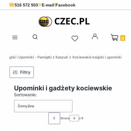
f
☎
✉
516 572 503
E-mail
Facebook
Produkty 
Otwórz wyszukiwarkę
 Książki i Upominki - Pamiątki z Kaszub
Kociewskie książki i upominki
Filtry
Upominki i gadżety kociewskie
Lista produktów
Sortowanie:
Domyślne
Strona
z 9
Poprzednie produkty