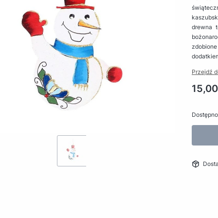
świąte
kaszubsk
drewna t
bożonar
zdobione 
dodatkiem
Przejdź d
Cena
15,00
Dostępno
Dost