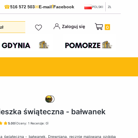
f
☎
✉
516 572 503
E-mail
Facebook
POLSKI
ZŁ
Produkty w koszyku:
Zaloguj się
zł
eszka świąteczna - bałwanek
5.00
(Oceny: 1 Recenzje: 0)
a świąteczna - bałwanek. Drewniana, ręcznie malowana ozdoba