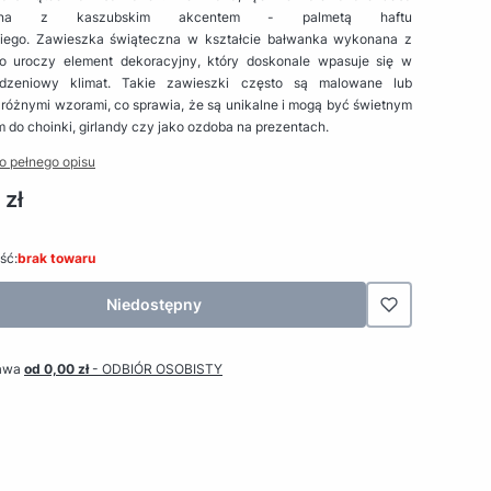
czna z kaszubskim akcentem - palmetą haftu
iego. Zawieszka świąteczna w kształcie bałwanka wykonana z
o uroczy element dekoracyjny, który doskonale wpasuje się w
odzeniowy klimat. Takie zawieszki często są malowane lub
różnymi wzorami, co sprawia, że są unikalne i mogą być świetnym
 do choinki, girlandy czy jako ozdoba na prezentach.
o pełnego opisu
 zł
ść:
brak towaru
Niedostępny
awa
od 0,00 zł
- ODBIÓR OSOBISTY