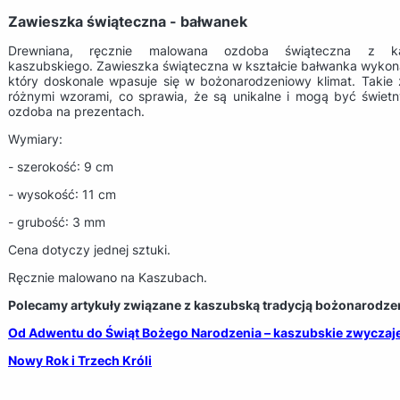
Zawieszka świąteczna - bałwanek
Drewniana, ręcznie malowana ozdoba świąteczna z k
kaszubskiego. Zawieszka świąteczna w kształcie bałwanka wykon
który doskonale wpasuje się w bożonarodzeniowy klimat. Takie
różnymi wzorami, co sprawia, że są unikalne i mogą być świetn
ozdoba na prezentach.
Wymiary:
- szerokość: 9 cm
- wysokość: 11 cm
- grubość: 3 mm
Cena dotyczy jednej sztuki.
Ręcznie malowano na Kaszubach.
Polecamy artykuły związane z kaszubską tradycją bożonarodze
Od Adwentu do Świąt Bożego Narodzenia – kaszubskie zwyczaj
Nowy Rok i Trzech Króli