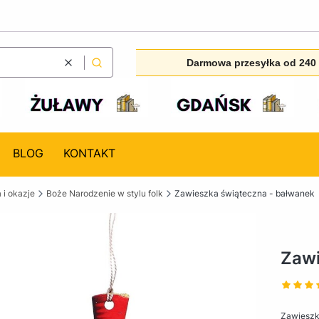
Darmowa przesyłka od 240 
Wyczyść
Szukaj
BLOG
KONTAKT
 i okazje
Boże Narodzenie w stylu folk
Zawieszka świąteczna - bałwanek
Zawi
Zawieszk