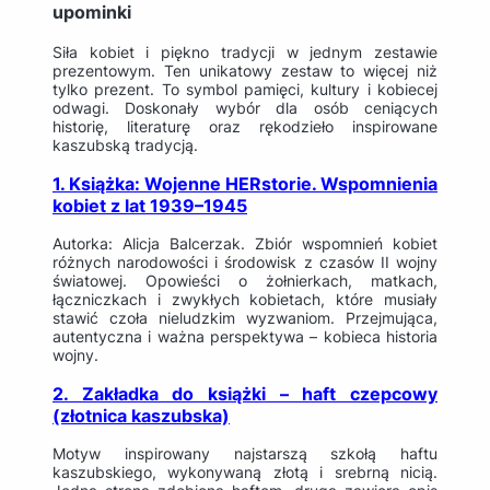
upominki
Siła kobiet i piękno tradycji w jednym zestawie
prezentowym. Ten unikatowy zestaw to więcej niż
tylko prezent. To symbol pamięci, kultury i kobiecej
odwagi. Doskonały wybór dla osób ceniących
historię, literaturę oraz rękodzieło inspirowane
kaszubską tradycją.
1. Książka: Wojenne HERstorie. Wspomnienia
kobiet z lat 1939–1945
Autorka: Alicja Balcerzak. Zbiór wspomnień kobiet
różnych narodowości i środowisk z czasów II wojny
światowej. Opowieści o żołnierkach, matkach,
łączniczkach i zwykłych kobietach, które musiały
stawić czoła nieludzkim wyzwaniom. Przejmująca,
autentyczna i ważna perspektywa – kobieca historia
wojny.
2. Zakładka do książki – haft czepcowy
(złotnica kaszubska)
Motyw inspirowany najstarszą szkołą haftu
kaszubskiego, wykonywaną złotą i srebrną nicią.