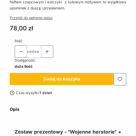
haftem czepcowym i kolczyki z ludowym motywem to wyjątkowy
upominek z duszą i przesłaniem.
Przejdź do pełnego opisu
Cena
78,00 zł
Ilość
zestaw
Dostępność:
duża ilość
Dodaj do koszyka
Czas wysyłki:
1 dzień
Opis
Zestaw prezentowy - "Wojenne herstorie" +