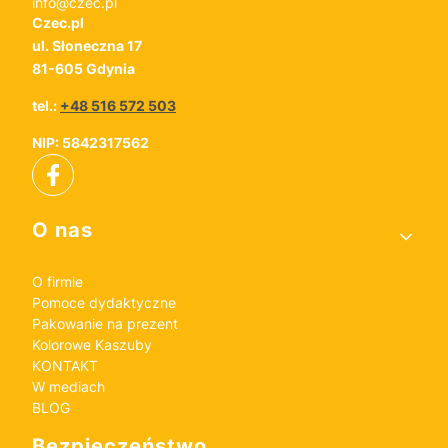
info@czec.pl
Czec.pl
ul. Słoneczna 17
81-605 Gdynia
tel.:
+48 516 572 503
NIP: 5842317562
Linki w stopce
O nas
O firmie
Pomoce dydaktyczne
Pakowanie na prezent
Kolorowe Kaszuby
KONTAKT
W mediach
BLOG
Bezpieczeństwo