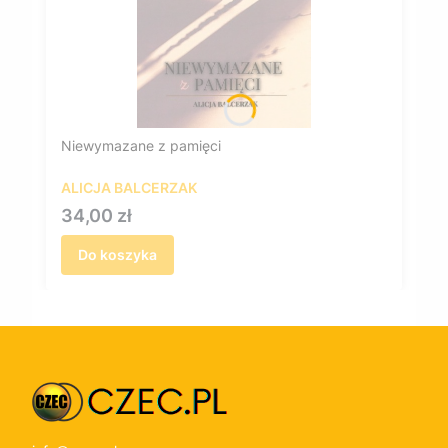
Niewymazane z pamięci
ALICJA BALCERZAK
Cena
34,00 zł
Do koszyka