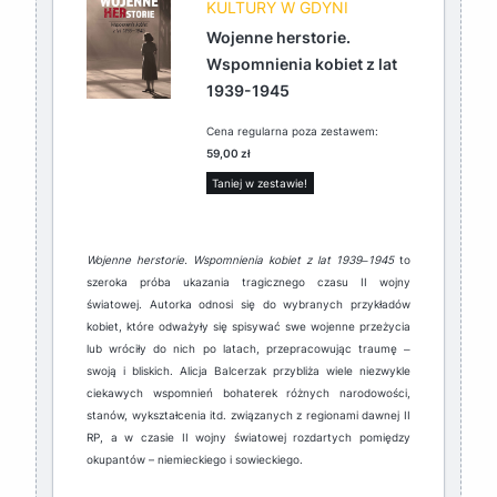
KULTURY W GDYNI
Wojenne herstorie.
Wspomnienia kobiet z lat
1939-1945
Cena regularna poza zestawem:
59,00 zł
Taniej w zestawie!
Wojenne herstorie. Wspomnienia kobiet z lat 1939‒1945
to
szeroka próba ukazania tragicznego czasu II wojny
światowej. Autorka odnosi się do wybranych przykładów
kobiet, które odważyły się spisywać swe wojenne przeżycia
lub wróciły do nich po latach, przepracowując traumę ‒
swoją i bliskich. Alicja Balcerzak przybliża wiele niezwykle
ciekawych wspomnień bohaterek różnych narodowości,
stanów, wykształcenia itd. związanych z regionami dawnej II
RP, a w czasie II wojny światowej rozdartych pomiędzy
okupantów – niemieckiego i sowieckiego.