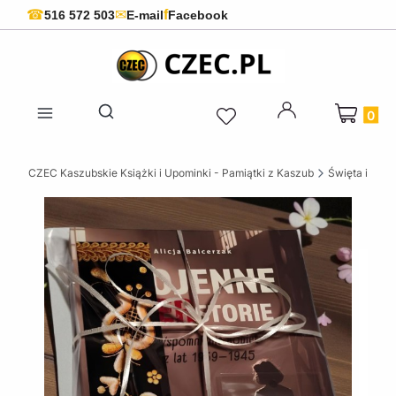
f
☎
✉
516 572 503
E-mail
Facebook
Produkty 
Otwórz wyszukiwarkę
CZEC Kaszubskie Książki i Upominki - Pamiątki z Kaszub
Święta i okaz