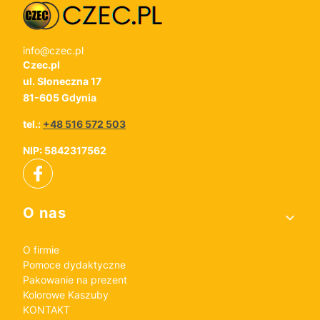
info@czec.pl
Czec.pl
ul. Słoneczna 17
81-605 Gdynia
tel.:
+48 516 572 503
NIP: 5842317562
Linki w stopce
O nas
O firmie
Pomoce dydaktyczne
Pakowanie na prezent
Kolorowe Kaszuby
KONTAKT