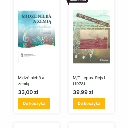
Midzë niebã a
M/T Lepus. Rejs I
zemią
(1978)
Cena
Cena
33,00 zł
39,99 zł
Do koszyka
Do koszyka