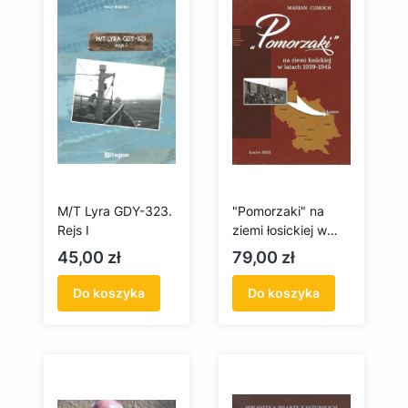
M/T Lyra GDY-323.
"Pomorzaki" na
Rejs I
ziemi łosickiej w
latach 1939-1945
Cena
Cena
45,00 zł
79,00 zł
Do koszyka
Do koszyka