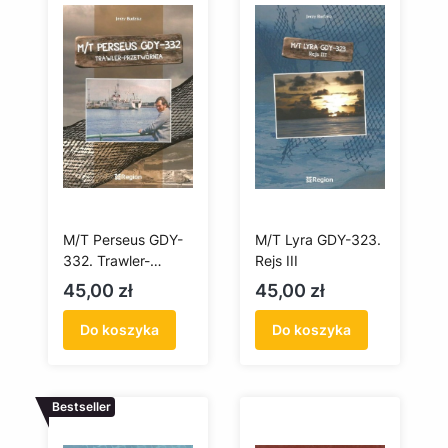
M/T Perseus GDY-
M/T Lyra GDY-323.
332. Trawler-
Rejs III
Przetwórnia
Cena
Cena
45,00 zł
45,00 zł
Do koszyka
Do koszyka
Bestseller