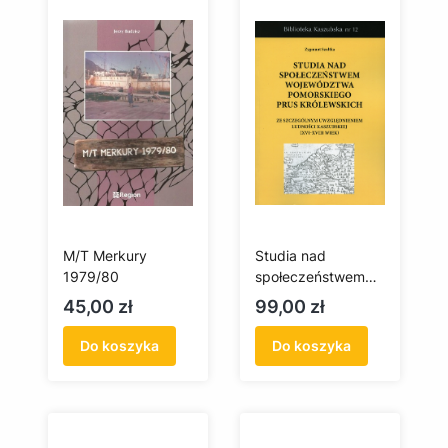
M/T Merkury
Studia nad
1979/80
społeczeństwem
województwa
Cena
Cena
45,00 zł
99,00 zł
pomorskiego Prus
Królewskich ze
Do koszyka
Do koszyka
szczególnym
uwzględnieniem
ludności
kaszubskiej (XVI-
XVIII wiek)