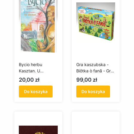
Bycio herbu
Gra kaszubska -
Kasztan. U
Biôtka ò fanã - Gra
Wojsława / Kòl
o flagę
Cena
Cena
20,00 zł
99,00 zł
Wòjsława + płyta
CD
Do koszyka
Do koszyka