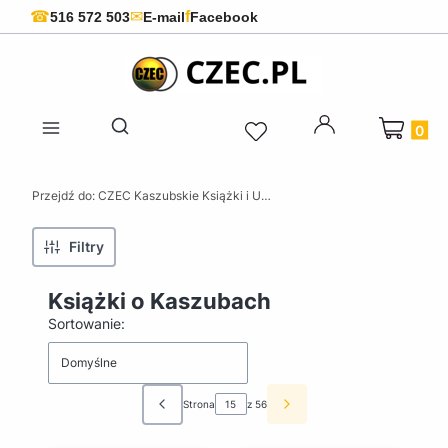
f
☎
✉
516 572 503
E-mail
Facebook
Produkty 
Otwórz wyszukiwarkę
Przejdź do:
CZEC Kaszubskie Książki i Upominki - Pamiątki z Kaszub
Filtry
Książki o Kaszubach
Lista produktów
Sortowanie:
Domyślne
Strona
z 56
Poprzednie produkty
Następne produkty