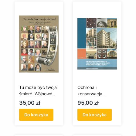
Tu może być twoja
Ochrona i
śmierć. Wòjnowé
konserwacja
wspòmnienia
historycznej
Cena
Cena
35,00 zł
95,00 zł
Kaszëbów z Gminë
architektury
Żukòwò
modernistycznej
Do koszyka
Do koszyka
Gdyni