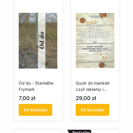
Òd do - Stanisłôw
Guzik do mankiet
Frymark
czyli reklamy i
ogłoszenia w
Cena
Cena
7,00 zł
29,00 zł
międzywojennej
prasie polskiej z
Do koszyka
Do koszyka
obszaru Kaszub
Bestseller