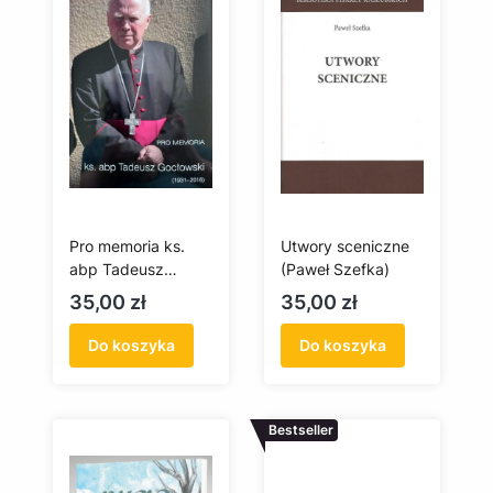
Pro memoria ks.
Utwory sceniczne
abp Tadeusz
(Paweł Szefka)
Gocłowski (1931-
Cena
Cena
35,00 zł
35,00 zł
2016)
Do koszyka
Do koszyka
Bestseller