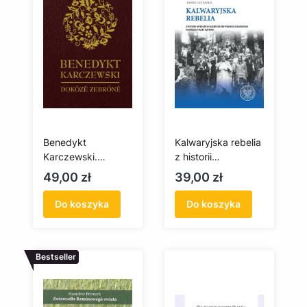
Benedykt
Kalwaryjska rebelia
Karczewski.
z historii
Dokôzë zebróné
wybranych
Cena
Cena
49,00 zł
39,00 zł
sanktuariów
Pomorza
Do koszyka
Do koszyka
Gdańskiego w
okresie polski
ludowej
Bestseller