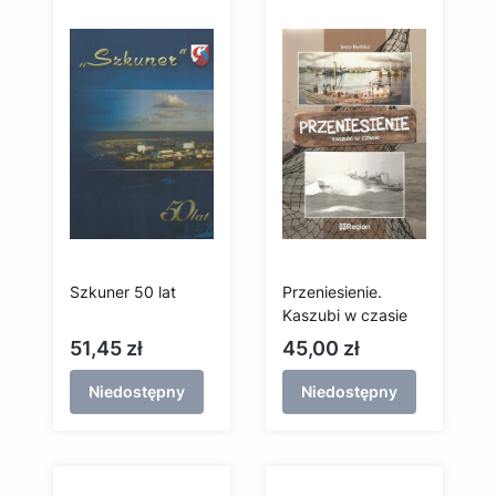
Szkuner 50 lat
Przeniesienie.
Kaszubi w czasie
Cena
Cena
51,45 zł
45,00 zł
Niedostępny
Niedostępny