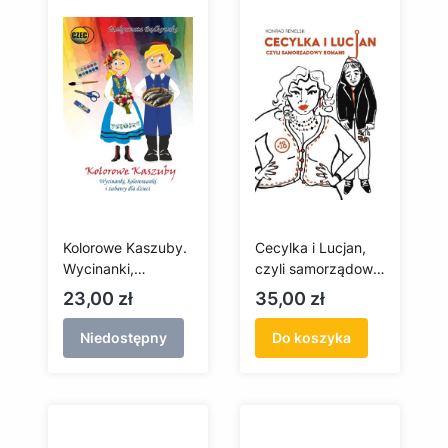
Kolorowe Kaszuby.
Cecylka i Lucjan,
Wycinanki,
czyli samorządowy
kolorowanki i
romans
Cena
Cena
23,00 zł
35,00 zł
zabawy dla dzieci
Niedostępny
Do koszyka