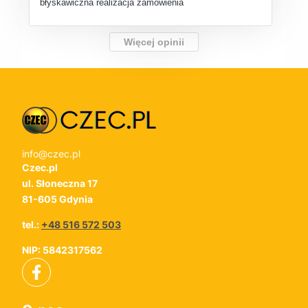
błyskawiczna realizacja zamówienia
Więcej opinii
info@czec.pl
Czec.pl
ul. Słoneczna 17
81-605 Gdynia
tel.:
+48 516 572 503
NIP: 5842317562