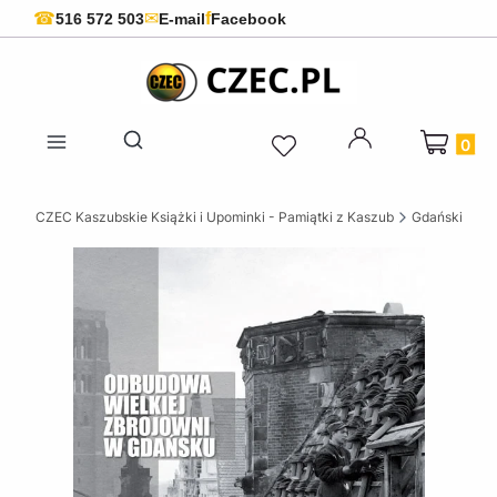
f
☎
✉
516 572 503
E-mail
Facebook
Produkty 
Otwórz wyszukiwarkę
CZEC Kaszubskie Książki i Upominki - Pamiątki z Kaszub
Gdańskie ksi