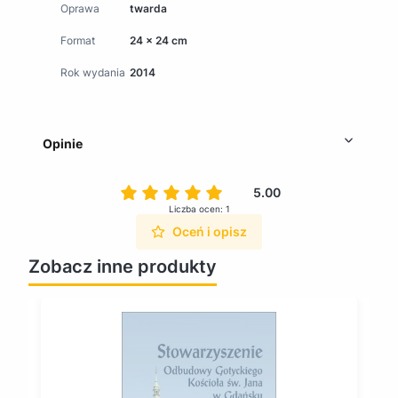
Oprawa
twarda
Format
24 x 24 cm
Rok wydania
2014
Opinie
5.00
Liczba ocen: 1
Oceń i opisz
Zobacz inne produkty