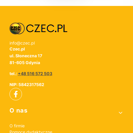
info@czec.pl
Czec.pl
ul. Słoneczna 17
81-605 Gdynia
tel.:
+48 516 572 503
NIP: 5842317562
Linki w stopce
O nas
O firmie
Pomoce dydaktyczne