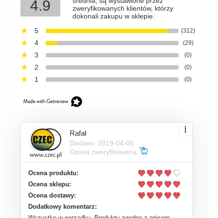
średnia, są wystawione przez
4.9
zweryfikowanych klientów, którzy
dokonali zakupu w sklepie.
5
(312)
4
(29)
3
(0)
2
(0)
1
(0)
Rafał
Dodano: 2019-04-06
Opinia zweryfikowana
Ocena produktu:
Ocena sklepu:
Ocena dostawy:
Dodatkowy komentarz:
Wszystko w porządku. Produkty zgodne z opisem.