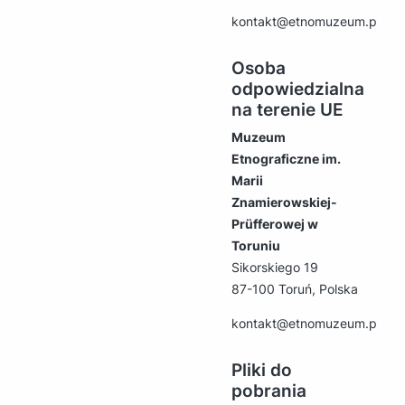
kontakt@etnomuzeum.pl
Osoba
odpowiedzialna
na terenie UE
Muzeum
Etnograficzne im.
Marii
Znamierowskiej-
Prüfferowej w
Toruniu
Sikorskiego 19
87-100 Toruń, Polska
kontakt@etnomuzeum.pl
Pliki do
pobrania