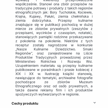
współcześnie. Stanowi ona zbiór przepisów na
tradycyjne potrawy i produkty z takich regionów
etnograficznych jak: Bory Tucholskie, Kociewie,
Krajna, Kujawy, Pałuki, ziemia chełmińska i
ziemia dobrzyńska. Przepisy kulinarne
znajdujące się w publikacji pochodzą w dużej
mierze ze zbiorów prywatnych (zeszytów z
przepisami, wycinków z czasopism, notatek),
stanowiących pamiątki rodzinne przekazywane
z pokolenia na pokolenie. Niektóre z tych
receptur zostały nagrodzone w konkursie
„Nasze Kulinarne Dziedzictwo. Smaki
Regionów”, oraz zarejestrowane na Liście
Produktów Tradycyjnych prowadzonej przez
Ministerstwo Rolnictwa i Rozwoju Wsi.
Uzupełnieniem materiału są przepisy kulinarne
publikowane w poradnikach i prasie kobiecej z
XIX i XX w. Ilustrację książki stanowią,
nawiązujące do tematyki, archiwalne fotografie
pochodzące ze zbiorów Muzeum
Etnograficznego oraz od osób prywatnych, a
także dawne reklamy firm i ich produktów
spożywczych wytwarzanych w regionie.
Cechy produktu