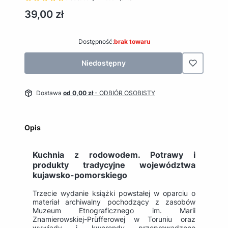
Cena
39,00 zł
Dostępność:
brak towaru
Niedostępny
Dostawa
od 0,00 zł
- ODBIÓR OSOBISTY
Opis
Kuchnia z rodowodem. Potrawy i
produkty tradycyjne województwa
kujawsko-pomorskiego
Trzecie wydanie książki powstałej w oparciu o
materiał archiwalny pochodzący z zasobów
Muzeum Etnograficznego im. Marii
Znamierowskiej-Prüfferowej w Toruniu oraz
wywiady i kwerendy przeprowadzone