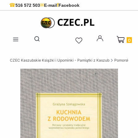
f
☎
✉
516 572 503
E-mail
Facebook
Produkty 
Otwórz wyszukiwarkę
CZEC Kaszubskie Książki i Upominki - Pamiątki z Kaszub
Pomorskie ks