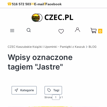
f
☎
✉
516 572 503
E-mail
Facebook
Produkty 
Otwórz wyszukiwarkę
CZEC Kaszubskie Książki i Upominki - Pamiątki z Kaszub
BLOG
Wpisy oznaczone
tagiem "Jastre"
Kategorie
Tagi
Strona
z 1