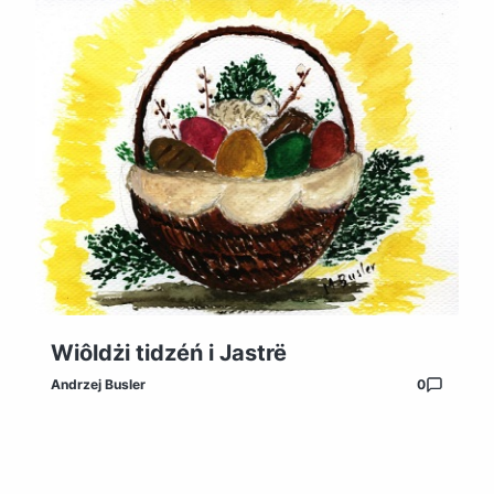
Wiôldżi tidzéń i Jastrë
Andrzej Busler
0