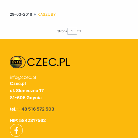
29-03-2018
KASZUBY
Strona
z 1
info@czec.pl
Czec.pl
ul. Słoneczna 17
81-605 Gdynia
tel.:
+48 516 572 503
NIP: 5842317562