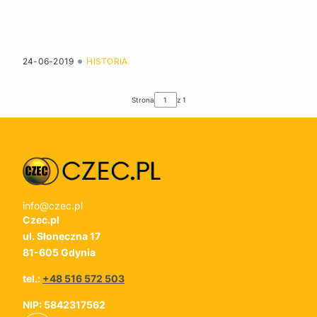
24-06-2019
HISTORIA
Strona
z 1
info@czec.pl
Czec.pl
ul. Słoneczna 17
81-605 Gdynia
tel.:
+48 516 572 503
NIP: 5842317562