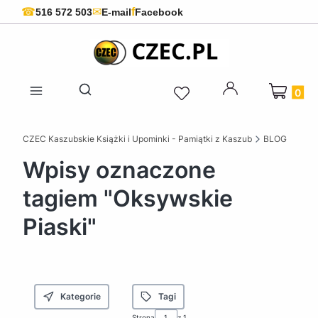
f
☎
✉
516 572 503
E-mail
Facebook
Produkty 
Otwórz wyszukiwarkę
CZEC Kaszubskie Książki i Upominki - Pamiątki z Kaszub
BLOG
Wpisy oznaczone
tagiem "Oksywskie
Piaski"
Kategorie
Tagi
Strona
z 1