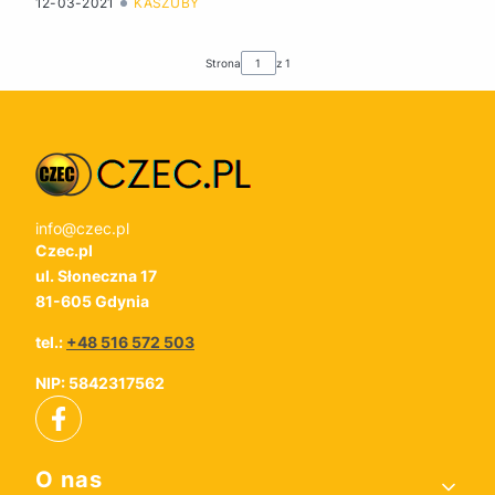
12-03-2021
KASZUBY
Strona
z 1
info@czec.pl
Czec.pl
ul. Słoneczna 17
81-605 Gdynia
tel.:
+48 516 572 503
NIP: 5842317562
Linki w stopce
O nas