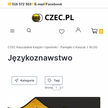
f
☎
✉
516 572 503
E-mail
Facebook
Produkty 
Otwórz wyszukiwarkę
CZEC Kaszubskie Książki i Upominki - Pamiątki z Kaszub
BLOG
Językoznawstwo
Kategorie
Tagi
Strona
z 1