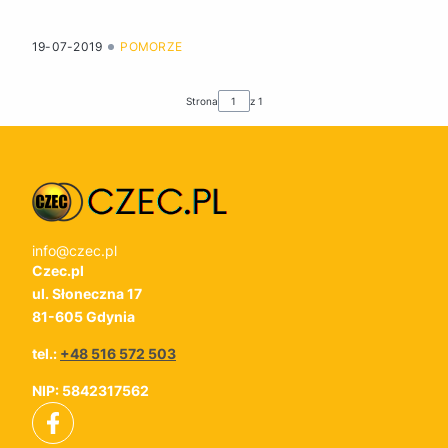
19-07-2019
POMORZE
Strona
z 1
info@czec.pl
Czec.pl
ul. Słoneczna 17
81-605 Gdynia
tel.:
+48 516 572 503
NIP: 5842317562