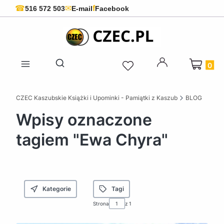
f
☎
✉
516 572 503
E-mail
Facebook
Produkty 
Otwórz wyszukiwarkę
CZEC Kaszubskie Książki i Upominki - Pamiątki z Kaszub
BLOG
Wpisy oznaczone
tagiem "Ewa Chyra"
Kategorie
Tagi
Strona
z 1